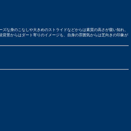
ーズな身のこなしや大きめのストライドなどからは素質の高さが窺い知れ、
統背景からはダート寄りのイメージも、自身の雰囲気からは芝向きの印象が