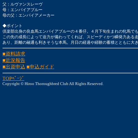
父：ルヴァンスレーヴ
母：エンパイアブルー
母の父：エンパイアメーカー
◆ポイント
倶楽部出身の良血馬エンパイアブルーの４番仔。４月下旬生まれの牝馬で
この先の成長によって迫力が備わってくれば、スピーディかつ瞬発力ある
あり、距離の融通も利きそうな本馬。月日の経過や経験の蓄積とともに大
■資料請求
■近況報告
■出資申込
■申込ガイド
TOPﾍﾟｰｼﾞ
Copyright © Hiroo Thoroughbred Club All Rights Reserved.