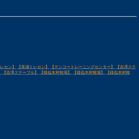
レセン】
【美浦トレセン】
【テンコートレーニングセンター】
【吉澤ステ
】
【吉澤ステーブル】
【様似木村牧場】
【様似木村牧場】
【様似木村牧