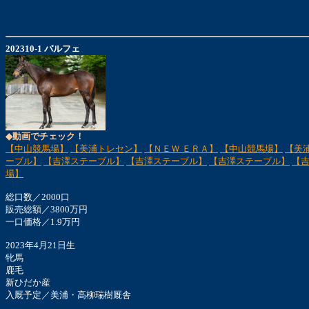
202310-1 パルフェ
◆動画でチェック！
【中山競馬場】
【美浦トレセン】
【ＮＥＷ ＥＲＡ】
【中山競馬場】
【美
ーブル】
【吉澤ステーブル】
【吉澤ステーブル】
【吉澤ステーブル】
【
場】
総口数／2000口
販売総額／3800万円
一口価格／1.9万円
2023年4月21日生
牝馬
鹿毛
新ひだか産
入厩予定／美浦・高柳瑞樹厩舎