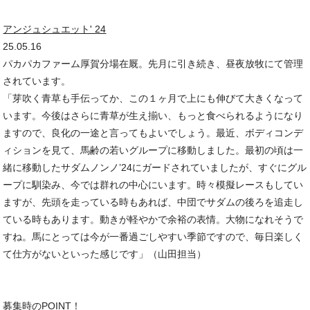
アンジュシュエット' 24
25.05.16
パカパカファーム厚賀分場在厩。先月に引き続き、昼夜放牧にて管理
されています。
「芽吹く青草も手伝ってか、この１ヶ月で上にも伸びて大きくなって
います。今後はさらに青草が生え揃い、もっと食べられるようになり
ますので、良化の一途と言ってもよいでしょう。最近、ボディコンデ
ィションを見て、馬齢の若いグループに移動しました。最初の頃は一
緒に移動したサダムノンノ’24にガードされていましたが、すぐにグル
ープに馴染み、今では群れの中心にいます。時々模擬レースもしてい
ますが、先頭を走っている時もあれば、中団でサダムの後ろを追走し
ている時もあります。動きが軽やかで余裕の表情。大物になれそうで
すね。馬にとっては今が一番過ごしやすい季節ですので、毎日楽しく
て仕方がないといった感じです」（山田担当）
募集時のPOINT！