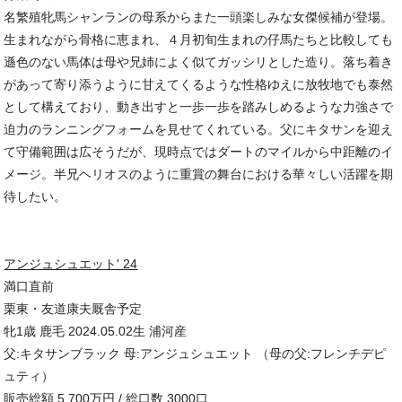
名繁殖牝馬シャンランの母系からまた一頭楽しみな女傑候補が登場。
生まれながら骨格に恵まれ、４月初旬生まれの仔馬たちと比較しても
遜色のない馬体は母や兄姉によく似てガッシリとした造り。落ち着き
があって寄り添うように甘えてくるような性格ゆえに放牧地でも泰然
として構えており、動き出すと一歩一歩を踏みしめるような力強さで
迫力のランニングフォームを見せてくれている。父にキタサンを迎え
て守備範囲は広そうだが、現時点ではダートのマイルから中距離のイ
メージ。半兄ヘリオスのように重賞の舞台における華々しい活躍を期
待したい。
アンジュシュエット' 24
満口直前
栗東・友道康夫厩舎予定
牝1歳 鹿毛 2024.05.02生 浦河産
父:キタサンブラック 母:アンジュシュエット （母の父:フレンチデピ
ュティ）
販売総額 5,700万円 / 総口数 3000口