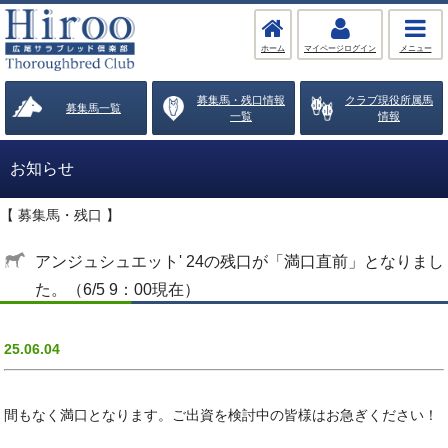
ホーム
マイページログイン
メニュー
募集馬・残口情報
クラブ現役所属馬
募集馬一覧
一覧
情報
お知らせ
【 募集馬・残口 】
アンジュシュエット' 24の残口が「満口直前」となりまし
た。（6/5 9：00現在）
25.06.04
間もなく満口となります。ご出資を検討中の皆様はお急ぎください！