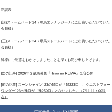
正誤表
(誤)ストームハート'24（母馬エレナレジーナにご出資いただいていた
会員様）
(正)ストームハート'24（母馬ストームハートにご出資いただいていた
会員様）
皆様にご迷惑をおかけしましたことを深くお詫び申し上げます。
[次の記事] 2026年２歳馬募集『Hiroo no REIWA』全容公開
[前の記事] スーンシャイン' 23の残口が「残223口」、クエストフォー
ワンダー' 23の残口が「残250口」となりました。（7/11 11：00現
在）
広尾サラブレッド倶楽部