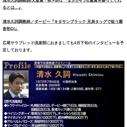
清水久詞調教師/天皇賞・秋 Part1 『まさか4つも重賞を勝ってくれ
るとは…』
清水久詞調教師／ダービー『キタサンブラック 兄弟タッグで狙う厩
舎初GI』
広尾サラブレッド倶楽部におきましても4月下旬のインタビューを予
定しております。