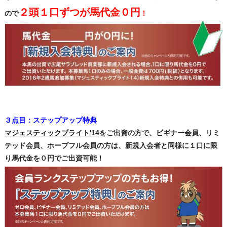
２頭１口ずつが馬代金０円
ので
！
３点目：ステップアップ特典
マジェスティックブライト'14
をご出資の方で、ビギナー会員、リミ
テッド会員、ホープフル会員の方は、新規入会者と同様に１口に限
り馬代金を０円でご出資可能！