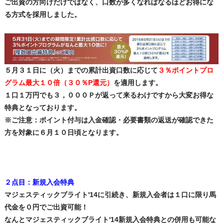
ご出資の方向けだけではなく、口数が多くなればなるほどお得にな
る方式を採用しました。
５月３１日に（火）までの累計出資口数に応じて
３％ポイントプロ
グラム最大１０倍（３０％P還元）
を適用します。
１口１万円でも３，０００Ｐが返って来るわけですから大変お得な
特典となっております。
※ご注意：ポイント付与は入金確認・必要書類の返送が確認できた
方を対象に６月１０日頃となります。
２点目：新規入会特典
マジェスティックブライト'14に引続き、新規入会者は１口に限り馬
代金を０円でご出資可能！
なんとマジェスティックブライト'14新規入会特典との併用も可能な