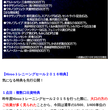
【Hirooトレニーングセール２０１６特典】
気になる特典を先行公開！
１点目：複数口出資特典
昨年度Hirooトレーニングセール２０１５を行った際に、
大口の方の
ご出資が多く見られた
ことから、今回は通常の1/500、1/400単位の