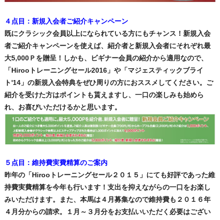
４点目：新規入会者ご紹介キャンペーン
既にクラシック会員以上になられている方にもチャンス！新規入会
者ご紹介キャンペーンを使えば、紹介者と新規入会者にそれぞれ最
大5,000Ｐを贈呈！しかも、ビギナー会員の紹介から適用なので、
「Hirooトレーニングセール2016」や「マジェスティックブライ
ト'14」の新規入会特典をぜひ周りの方におススメしてください。ご
紹介を受けた方はポイントも貰えますし、一口の楽しみも始めら
れ、お喜びいただけるかと思います。
５点目：維持費実費精算のご案内
昨年の「Hirooトレーニングセール２０１５」にても好評であった維
持費実費精算を今年も行います！支出を抑えながらの一口をお楽し
みいただけます。また、本馬は４月募集なので維持費も２０１６年
４月分からの請求。１月～３月分をお支払いいただく必要はござい