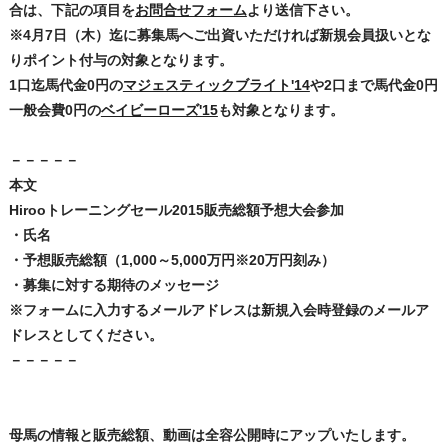
合は、下記の項目を
お問合せフォーム
より送信下さい。
※4月7日（木）迄に募集馬へご出資いただければ新規会員扱いとな
りポイント付与の対象となります。
1口迄馬代金0円の
マジェスティックブライト'14
や2口まで馬代金0円
一般会費0円の
ベイビーローズ'15
も対象となります。
－－－－－
本文
Hirooトレーニングセール2015販売総額予想大会参加
・氏名
・予想販売総額（1,000～5,000万円※20万円刻み）
・募集に対する期待のメッセージ
※フォームに入力するメールアドレスは新規入会時登録のメールア
ドレスとしてください。
－－－－－
母馬の情報と販売総額、動画は全容公開時にアップいたします。