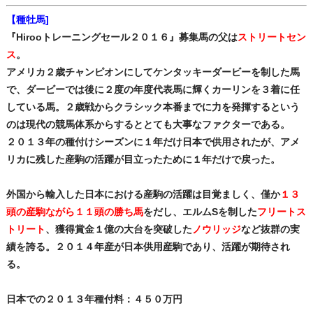
【種牡馬]
『Hirooトレーニングセール２０１６』募集馬の父は
ストリートセン
ス
。
アメリカ２歳チャンピオンにしてケンタッキーダービーを制した馬
で、ダービーでは後に２度の年度代表馬に輝くカーリンを３着に任
している馬。２歳戦からクラシック本番までに力を発揮するという
のは現代の競馬体系からするととても大事なファクターである。
２０１３年の種付けシーズンに１年だけ日本で供用されたが、アメ
リカに残した産駒の活躍が目立ったために１年だけで戻った。
外国から輸入した日本における産駒の活躍は目覚ましく、僅か
１３
頭の産駒ながら１１頭の勝ち馬
をだし、エルムSを制した
フリートス
トリート
、獲得賞金１億の大台を突破した
ノウリッジ
など抜群の実
績を誇る。２０１４年産が日本供用産駒であり、活躍が期待され
る。
日本での２０１３年種付料：４５０万円