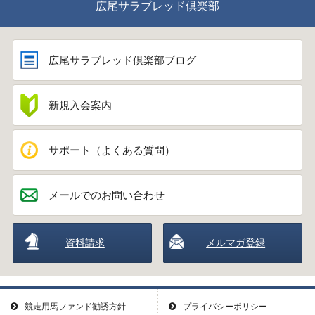
広尾サラブレッド倶楽部
広尾サラブレッド倶楽部ブログ
新規入会案内
サポート（よくある質問）
メールでのお問い合わせ
資料請求
メルマガ登録
競走用馬ファンド勧誘方針
プライバシーポリシー