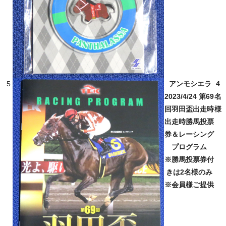
5
アンモシエラ
4
2023/4/24 第69
名
回羽田盃出走時
様
出走時勝馬投票
券＆レーシング
プログラム
※勝馬投票券付
きは2名様のみ
※会員様ご提供