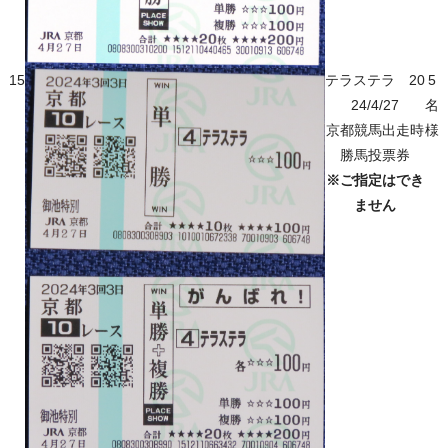
15
テラステラ 20
5
24/4/27
名
京都競馬出走時
様
勝馬投票券
※
ご指定はでき
ません