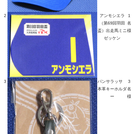
2
アンモシエラ
1
（第69回羽田
名
盃）出走馬ミニ
様
ゼッケン
3
パンサラッサ
3
本革キーホルダ
名
ー
様