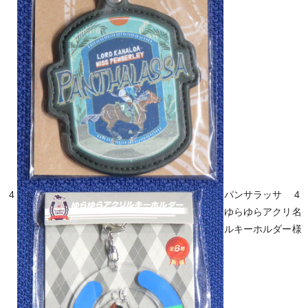
4
パンサラッサ
4
ゆらゆらアクリ
名
ルキーホルダー
様