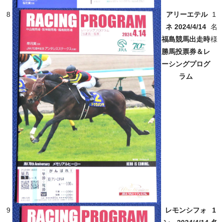
8
アリーエテル
1
ネ 2024/4/14
名
福島競馬出走時
様
勝馬投票券＆レ
ーシングプログ
ラム
9
レモンシフォ
1