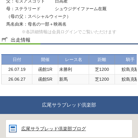
父：モズアスコット
日高産
母：ステラリード
シュウジデイファーム在厩
（母の父：スペシャルウィーク）
馬名由来：母名の一部＋映画名
※各詳細情報は会員ログインでご覧いただけます
出走情報
日付
開催
レース名
距離
騎手
26.07.19
函館1R
未勝利
芝1200
鮫島克
26.06.27
函館5R
新馬
芝1200
鮫島克
広尾サラブレッド倶楽部
広尾サラブレッド倶楽部ブログ