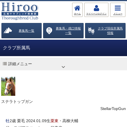
ホーム
マイページログイン
メニュー
募集馬・残口情報
クラブ現役所属馬
募集馬一覧
一覧
情報
クラブ所属馬
詳細メニュー
ステラトップガン
StellarTopGun
牡
2歳 栗毛 2024.01.09生
栗東
・高柳大輔