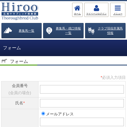
ホーム
マイページログイン
メニュー
募集馬・残口情報
クラブ現役所属馬
募集馬一覧
一覧
情報
フォーム
フォーム
必須入力項目
会員番号
(会員の場合)
氏名
メールアドレス