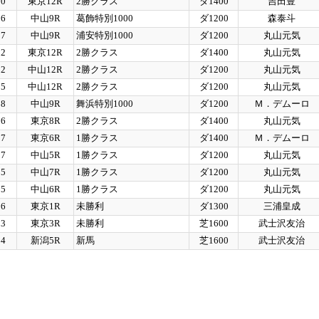
20
東京12R
2勝クラス
ダ1400
吉田豊
06
中山9R
葛飾特別1000
ダ1200
森泰斗
17
中山9R
浦安特別1000
ダ1200
丸山元気
22
東京12R
2勝クラス
ダ1400
丸山元気
02
中山12R
2勝クラス
ダ1200
丸山元気
05
中山12R
2勝クラス
ダ1200
丸山元気
18
中山9R
舞浜特別1000
ダ1200
Ｍ．デムーロ
26
東京8R
2勝クラス
ダ1400
丸山元気
07
東京6R
1勝クラス
ダ1400
Ｍ．デムーロ
27
中山5R
1勝クラス
ダ1200
丸山元気
25
中山7R
1勝クラス
ダ1200
丸山元気
05
中山6R
1勝クラス
ダ1200
丸山元気
06
東京1R
未勝利
ダ1300
三浦皇成
23
東京3R
未勝利
芝1600
武士沢友治
14
新潟5R
新馬
芝1600
武士沢友治