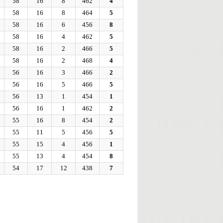
58
16
8
462
4
58
16
8
464
5
58
16
6
456
8
58
16
4
462
5
58
16
2
466
5
58
16
2
468
4
56
16
3
466
2
56
16
5
466
5
56
13
1
454
1
56
16
1
462
2
55
16
8
454
2
55
11
5
456
5
55
15
4
456
1
55
13
4
454
8
54
17
12
438
7