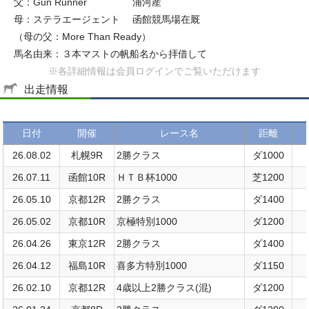
父：Gun Runner
浦河産
母：ステラエージェント
函館競馬場在厩
（母の父：More Than Ready）
馬名由来：３本マストの帆船名から拝借して
※各詳細情報は会員ログインでご覧いただけます
出走情報
日付
開催
レース名
距離
26.08.02
札幌9R
2勝クラス
ダ1000
26.07.11
函館10R
ＨＴＢ杯1000
芝1200
26.05.10
京都12R
2勝クラス
ダ1400
26.05.02
京都10R
京極特別1000
ダ1200
26.04.26
東京12R
2勝クラス
ダ1400
26.04.12
福島10R
喜多方特別1000
ダ1150
26.02.10
京都12R
4歳以上2勝クラス(混)
ダ1200