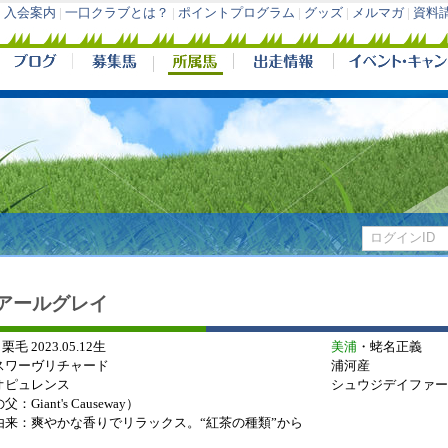
入会案内
|
一口クラブとは？
|
ポイントプログラム
|
グッズ
|
メルマガ
|
資料
アールグレイ
 栗毛 2023.05.12生
美浦
・蛯名正義
スワーヴリチャード
浦河産
オピュレンス
シュウジデイファー
：Giant's Causeway）
由来：爽やかな香りでリラックス。“紅茶の種類”から