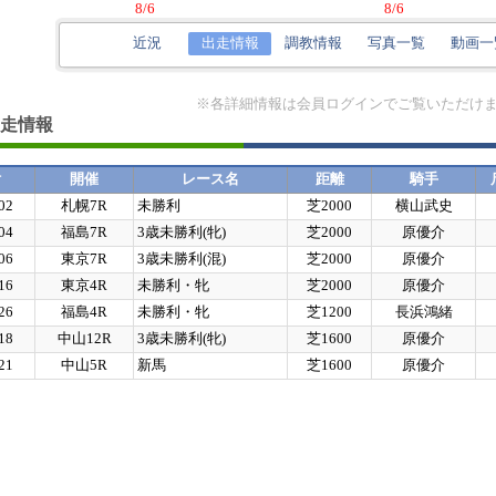
8/6
8/6
近況
出走情報
調教情報
写真一覧
動画一
※各詳細情報は会員ログインでご覧いただけ
走情報
付
開催
レース名
距離
騎手
02
札幌7R
未勝利
芝2000
横山武史
04
福島7R
3歳未勝利(牝)
芝2000
原優介
06
東京7R
3歳未勝利(混)
芝2000
原優介
16
東京4R
未勝利・牝
芝2000
原優介
26
福島4R
未勝利・牝
芝1200
長浜鴻緒
18
中山12R
3歳未勝利(牝)
芝1600
原優介
21
中山5R
新馬
芝1600
原優介