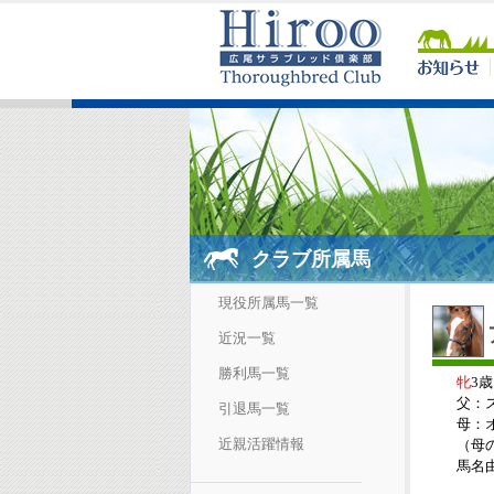
クラブ所属馬
現役所属馬一覧
近況一覧
勝利馬一覧
牝
3歳
父：
引退馬一覧
母：
近親活躍情報
（母の父
馬名