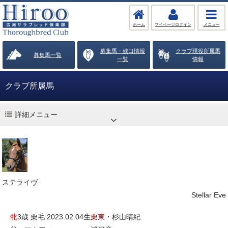
ホーム
マイページログイン
メニュー
募集馬・残口情報
クラブ現役所属馬
募集馬一覧
一覧
情報
クラブ所属馬
詳細メニュー
ステライヴ
Stellar Eve
牝
3歳 栗毛 2023.02.04生
栗東
・杉山晴紀