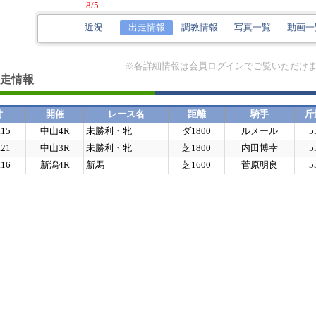
8/5
近況
出走情報
調教情報
写真一覧
動画一
※各詳細情報は会員ログインでご覧いただけ
走情報
付
開催
レース名
距離
騎手
斤
.15
中山4R
未勝利・牝
ダ1800
ルメール
5
.21
中山3R
未勝利・牝
芝1800
内田博幸
5
.16
新潟4R
新馬
芝1600
菅原明良
5