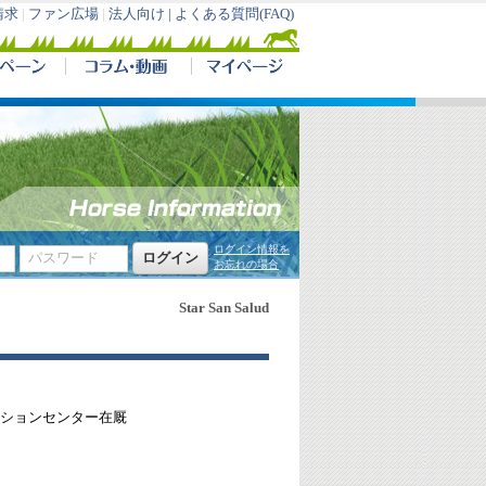
請求
|
ファン広場
|
法人向け |
よくある質問(FAQ)
ログイン情報を
お忘れの場合
Star San Salud
ションセンター在厩