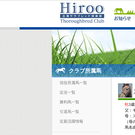
クラブ所属馬
現役所属馬一覧
近況一覧
勝利馬一覧
牝
3歳
父：
引退馬一覧
母：
近親活躍情報
（母の
馬名