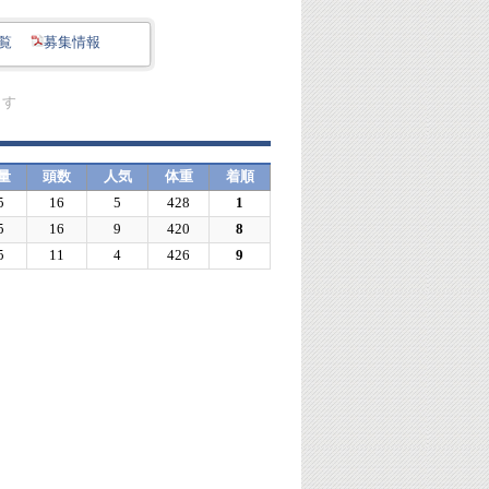
覧
募集情報
ます
量
頭数
人気
体重
着順
5
16
5
428
1
5
16
9
420
8
5
11
4
426
9