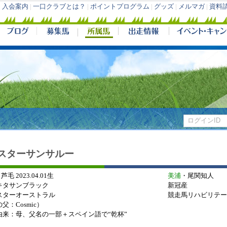
入会案内
|
一口クラブとは？
|
ポイントプログラム
|
グッズ
|
メルマガ
|
資料
スターサンサルー
 芦毛 2023.04.01生
美浦
・尾関知人
キタサンブラック
新冠産
スターオーストラル
競走馬リハビリテー
父：Cosmic）
由来：母、父名の一部＋スペイン語で“乾杯”