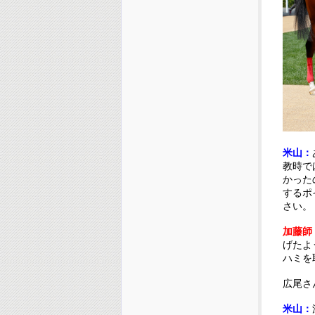
米山：
教時で
かった
するポ
さい。
加藤師
げたよ
ハミを
広尾さ
米山：