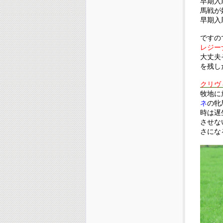
早期入
馬戦が
早期入
ですの
レジー
大丈夫
を残し
クリヴィ
牧地に
ネ
の牝
時は遅
させな
さにな