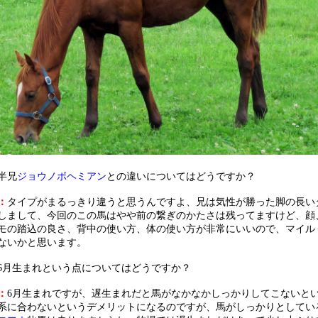
半兄
ジョウノボヘミアン
との違いについてはどうですか？
：
タイプがまるっきり違うと思うんですよ、兄は気性が勝った脚の長い
しまして、今回のこの馬はやや前の繋ぎのかたさは残ってますけど、顔
モの踏込の良さ、背中の使い方、体の使い方が非常にいいので、マイル
ないかと思います。
6月生まれという点についてはどうですか？
：
6月生まれですが、遅生まれだと馬がなかなかしっかりしてこないと
系に合わないというデメリットになるのですが、馬がしっかりとしてい