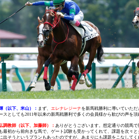
輝（以下、米山）：
まず、
エレナレジーナ
を新馬戦勝利に導いていただ
ースとしても2011年以来の新馬戦勝利で多くの会員様から歓びの声を頂
弘調教師（以下、加藤師）：
ありがとうございます。想定通りの競馬で
も最初から前向きな馬で、ゲート試験も受かってくれて、課題を次々と
に出そうというプランもあったのですが、あまりにも課題をこなしてく