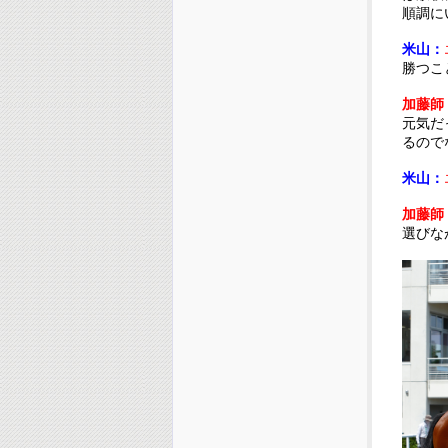
順調に
米山：
勝つこ
加藤師
元気だ
るので
米山：
加藤師
選びな