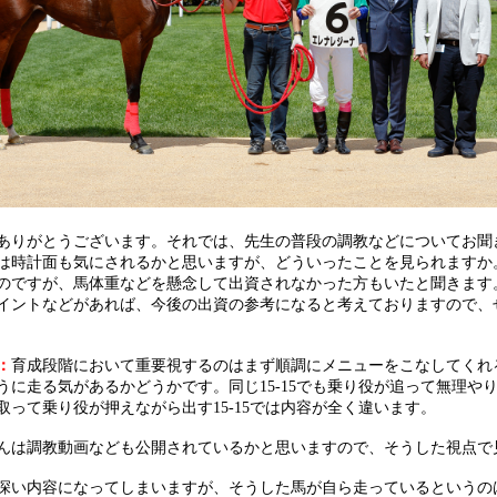
ありがとうございます。それでは、先生の普段の調教などについてお聞
は時計面も気にされるかと思いますが、どういったことを見られますか
のですが、馬体重などを懸念して出資されなかった方もいたと聞きます
イントなどがあれば、今後の出資の参考になると考えておりますので、
：
育成段階において重要視するのはまず順調にメニューをこなしてくれ
うに走る気があるかどうかです。同じ15-15でも乗り役が追って無理や
取って乗り役が押えながら出す15-15では内容が全く違います。
んは調教動画なども公開されているかと思いますので、そうした視点で
深い内容になってしまいますが、そうした馬が自ら走っているというの