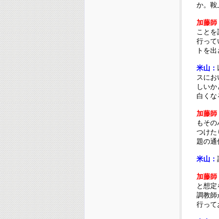
か。鞍
加藤師
ことを
行って
トを出
米山：
スにお
しいか
白くな
加藤師
もその
つけた
題の通
米山：
加藤師
と想定
調教師
行って