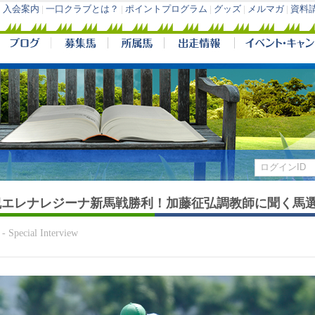
入会案内
|
一口クラブとは？
|
ポイントプログラム
|
グッズ
|
メルマガ
|
資料
祝エレナレジーナ新馬戦勝利！加藤征弘調教師に聞く馬
5
- Special Interview