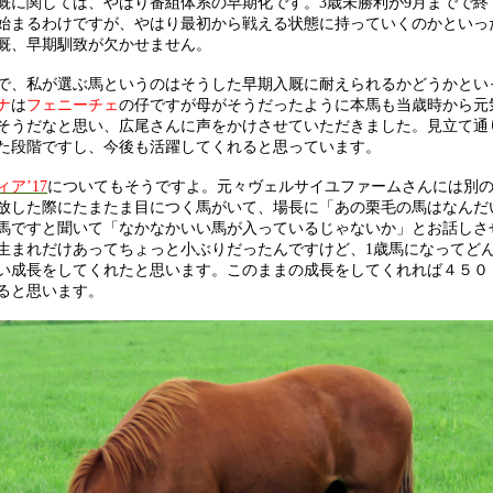
厩に関しては、やはり番組体系の早期化です。3歳未勝利が9月までで終
始まるわけですが、やはり最初から戦える状態に持っていくのかといっ
厩、早期馴致が欠かせません。
で、私が選ぶ馬というのはそうした早期入厩に耐えられるかどうかとい
ナ
は
フェニーチェ
の仔ですが母がそうだったように本馬も当歳時から元
そうだなと思い、広尾さんに声をかけさせていただきました。見立て通
た段階ですし、今後も活躍してくれると思っています。
ア’17
についてもそうですよ。元々ヴェルサイユファームさんには別
放した際にたまたま目につく馬がいて、場長に「あの栗毛の馬はなんだ
馬ですと聞いて「なかなかいい馬が入っているじゃないか」とお話しさ
生まれだけあってちょっと小ぶりだったんですけど、1歳馬になってど
い成長をしてくれたと思います。このままの成長をしてくれれば４５０
ると思います。