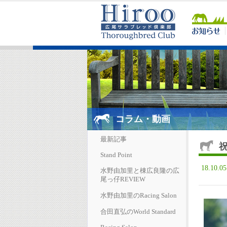
コラム・動画
最新記事
Stand Point
18.10.0
水野由加里と棟広良隆の広
尾っ仔REVIEW
水野由加里のRacing Salon
合田直弘のWorld Standard