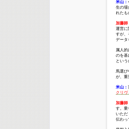
米山：
生の場
れたも
加藤師
運営に
すが、
データ
属人的
のを基
という
馬選び
が、重
米山：
クリヴィ
加藤師
す。乗
いただ
伝わっ