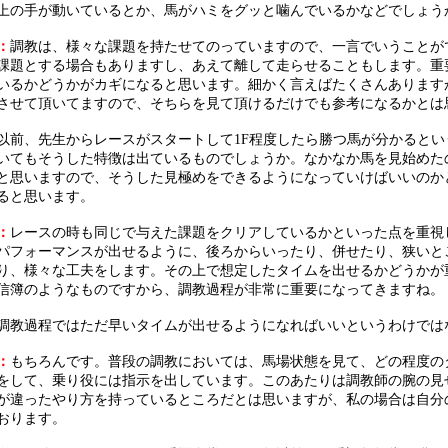
上の手が動いているとか、馬がハミをグッと噛んでいるかなどでしょう
：
調教は、様々な課題を持たせてのっていますので、一言でいうことが
課題とする場合もありますし、あえて離して走らせることもします。重
いるかどうかがカギになると思います。細かく言えばたくさんあります
させて頂いてますので、そちらを見て頂けるだけでも参考になるかとは
以前、先生からレースがスタートして1F程度したら勝つ馬が分かると
いてもそうした特徴は出ているものでしょうか。なかなか馬を見始めた
と思いますので、そうした見極めをできるようになっていけばいいのか
ると思います。
：
レースの時も同じで与えた課題をクリアしているかといった点を重視
パフォーマンスが出せるように、後ろからいったり、併せたり、狭いと
り、様々な工夫をします。その上で想定したタイムを出せるかどうかが
信簿のようなものですから、調教過程が非常に重要になってきますね。
調教過程ではただ早いタイムが出せるようになればいいというわけでは
：
もちろんです。普段の調教においては、馬場状態を見て、どの程度の
をして、乗り役には指示を出しています。このあたりは調教師の腕の見
が違ったやり方を持っているところだとは思いますが、私の場合は自分
おります。