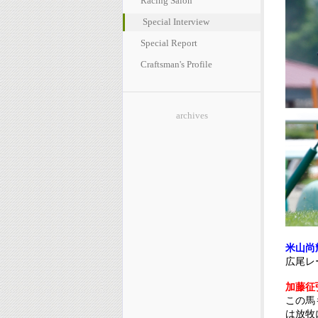
Racing Salon
Special Interview
Special Report
Craftsman's Profile
archives
米山尚
広尾レ
加藤征
この馬
は放牧