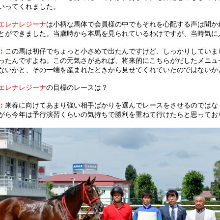
いってくれました。
エレナレジーナ
は小柄な馬体で会員様の中でもそれを心配する声は聞か
とができました。当歳時から本馬を見られているわけですが、当時気に
：
この馬は初仔でちょっと小さめで出たんですけど、しっかりしていま
ったんですよね。この元気さがあれば、将来的にこちらがだしたメニュ
ないかと、その一端を産まれたときから見せてくれていたのではないか
エレナレジーナ
の目標のレースは？
：
来春に向けてあまり強い相手ばかりを選んでレースをさせるのではな
がら今年は予行演習くらいの気持ちで勝利を重ねて行けたらと思ってお