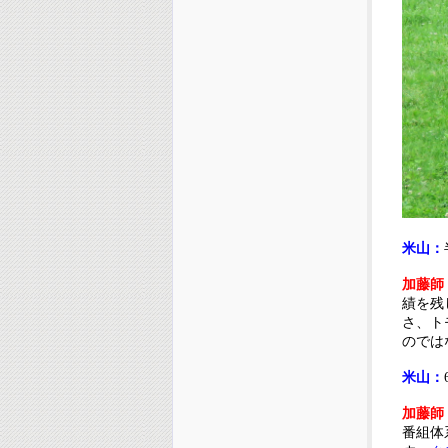
米山：
加藤師
績を残
さ、ト
のでは
米山：
加藤師
番組体