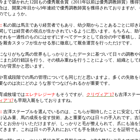
今まで築かれた12回もの優秀厩舎賞（2011年以前は優秀調教師賞）獲
合は、開業2年目から9年連続で優秀調教師賞を獲得されておりますが
のでしょうか。
：
私の親は馬主であり経営者でもあり、幼少期からことあるごとに叩き
関しては経営者の視点が生かされているように思います。もちろん、助
それを一過性のものにはせずにすべてデータとして自分の中で蓄積し、
を厩舎スタッフが生かせる形に徹底して厩舎運営を行っただけです。
になりがちな馬の世界もしっかりとしたデータに基づいて日々の調教や
にまた試行錯誤を行う。その積み重ねを行うことによって、組織として
のが背景かと思います。
や育成段階での馬の管理についても同じだと思いますよ。多くの失敗を
要なのは次にどのような形でつなげられるかが重要です。
育成牧場では
エレナレジーナ
もそうですが、
クリヴィア’17
も吉澤ステ
ア’17
も早期入厩をしておりますね。
：
吉澤ステーブルを選んでいるのは、こちらが期待したことに安定して
り込み量、馬の成長を促す技術、あと重要なのは日々の手入れです。吉
くとお分かりいただけますが、しっかりと毛が整えられて、爪にも油を
てきます。これは日々の手入れにおいても手を抜かないことを証明でも