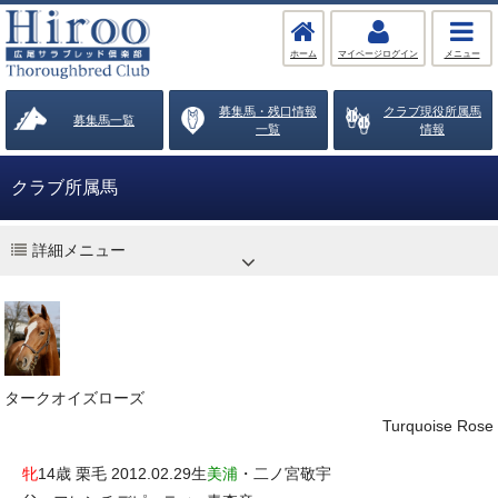
ホーム
マイページログイン
メニュー
募集馬・残口情報
クラブ現役所属馬
募集馬一覧
一覧
情報
クラブ所属馬
詳細メニュー
タークオイズローズ
Turquoise Rose
牝
14歳 栗毛 2012.02.29生
美浦
・二ノ宮敬宇