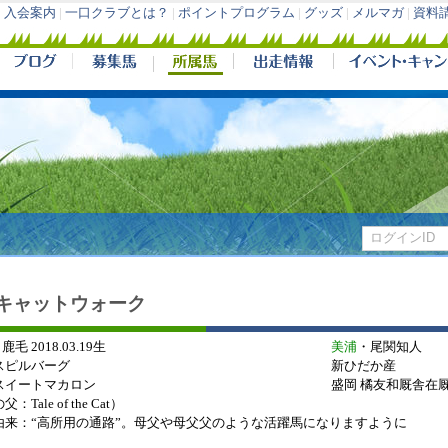
入会案内
|
一口クラブとは？
|
ポイントプログラム
|
グッズ
|
メルマガ
|
資料
キャットウォーク
 鹿毛 2018.03.19生
美浦
・尾関知人
スピルバーグ
新ひだか産
スイートマカロン
盛岡 橘友和厩舎在
：Tale of the Cat）
由来：“高所用の通路”。母父や母父父のような活躍馬になりますように