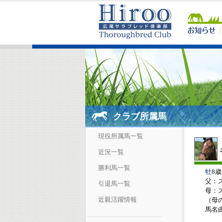
クラブ所属馬
現役所属馬一覧
近況一覧
勝利馬一覧
牡
8歳
父：
引退馬一覧
母：
近親活躍情報
（母の父
馬名