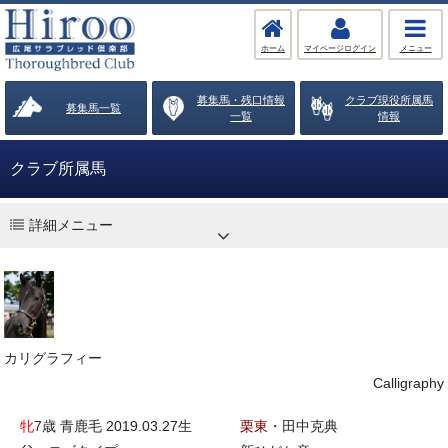
ホーム
マイページログイン
メニュー
募集馬・残口情報
クラブ現役所属馬
募集馬一覧
一覧
情報
クラブ所属馬
詳細メニュー
カリグラフィー
Calligraphy
牝
7歳 青鹿毛 2019.03.27生
栗東
・田中克典