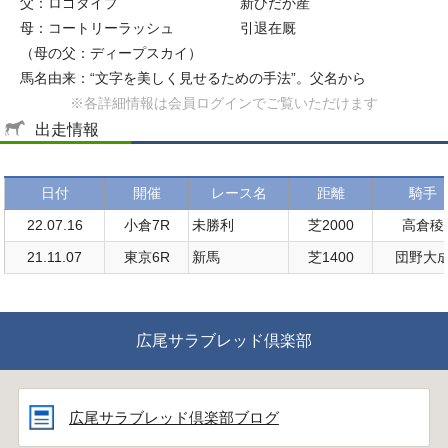
父：ロゴタイプ
新ひだか産
母：コートリーラッシュ
引退在厩
（母の父：ディープスカイ）
馬名由来：“文字を美しく見せるための手法”。父名から
※各詳細情報は会員ログインでご覧いただけます
出走情報
日付
開催
レース名
距離
騎手
22.07.16
小倉7R
未勝利
芝2000
高倉稜
21.11.07
東京6R
新馬
芝1400
団野大
広尾サラブレッド倶楽部
広尾サラブレッド倶楽部ブログ