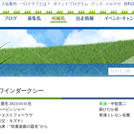
入会案内
|
一口クラブとは？
|
ポイントプログラム
|
グッズ
|
メルマガ
|
資料
ワインダークシー
 鹿毛 2023.03.01生
美浦
・中舘英二
ハービンジャー
新ひだか産
クエストフォーラヴ
美浦トレセン在厩
の父：キズナ）
由来：“吹奏楽曲の題名”から