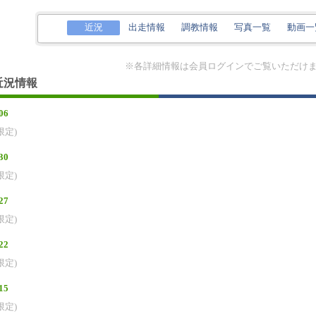
近況
出走情報
調教情報
写真一覧
動画一
※各詳細情報は会員ログインでご覧いただけ
近況情報
06
限定)
30
限定)
27
限定)
22
限定)
15
限定)