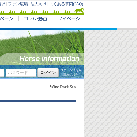
請求
|
ファン広場
|
法人向け |
よくある質問(FAQ)
ログイン情報を
お忘れの場合
Wine Dark Sea