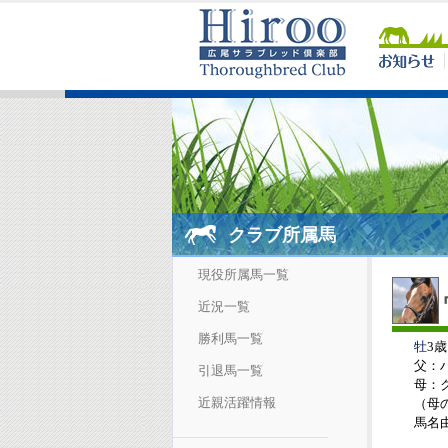
クラブ所属馬
現役所属馬一覧
近況一覧
勝利馬一覧
牡
3歳
父：
引退馬一覧
母：
近親活躍情報
（母
馬名