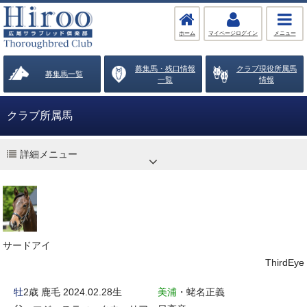
ホーム
マイページログイン
メニュー
募集馬・残口情報
クラブ現役所属馬
募集馬一覧
一覧
情報
クラブ所属馬
詳細メニュー
サードアイ
ThirdEye
牡
2歳 鹿毛 2024.02.28生
美浦
・蛯名正義