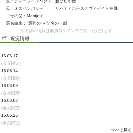
父：ディープインパクト
新ひだか産
母：ミスペンバリー
リバティホースナヴィゲイト在厩
（母の父：Montjeu）
馬名由来：“最強の”＋父名の一部
※各詳細情報は会員ログインでご覧いただけます
近況情報
16.06.17
(会員限定)
16.06.14
(会員限定)
16.06.09
(会員限定)
16.06.02
(会員限定)
16.05.26
(会員限定)
すべて見る