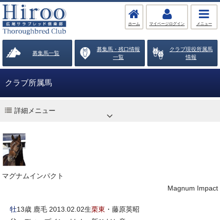
ホーム
マイページログイン
メニュー
募集馬・残口情報
クラブ現役所属馬
募集馬一覧
一覧
情報
クラブ所属馬
詳細メニュー
マグナムインパクト
Magnum Impact
牡
13歳 鹿毛 2013.02.02生
栗東
・藤原英昭