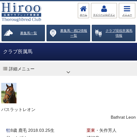
ホーム
マイページログイン
メニュー
募集馬・残口情報
クラブ現役所属馬
募集馬一覧
一覧
情報
クラブ所属馬
詳細メニュー
バスラットレオン
Bathrat Leon
牡
8歳 鹿毛 2018.03.25生
栗東
・矢作芳人