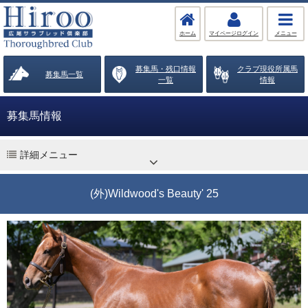
ホーム
マイページログイン
メニュー
募集馬・残口情報
クラブ現役所属馬
募集馬一覧
一覧
情報
募集馬情報
詳細メニュー
(外)Wildwood's Beauty' 25