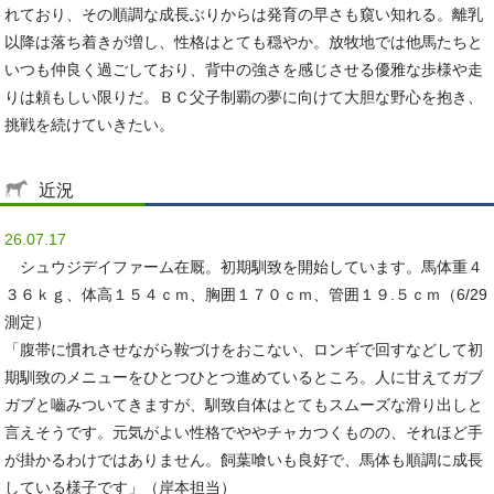
れており、その順調な成長ぶりからは発育の早さも窺い知れる。離乳
以降は落ち着きが増し、性格はとても穏やか。放牧地では他馬たちと
いつも仲良く過ごしており、背中の強さを感じさせる優雅な歩様や走
りは頼もしい限りだ。ＢＣ父子制覇の夢に向けて大胆な野心を抱き、
挑戦を続けていきたい。
近況
26.07.17
シュウジデイファーム在厩。初期馴致を開始しています。馬体重４
３６ｋｇ、体高１５４ｃｍ、胸囲１７０ｃｍ、管囲１９.５ｃｍ（6/29
測定）
「腹帯に慣れさせながら鞍づけをおこない、ロンギで回すなどして初
期馴致のメニューをひとつひとつ進めているところ。人に甘えてガブ
ガブと嚙みついてきますが、馴致自体はとてもスムーズな滑り出しと
言えそうです。元気がよい性格でややチャカつくものの、それほど手
が掛かるわけではありません。飼葉喰いも良好で、馬体も順調に成長
している様子です」（岸本担当）