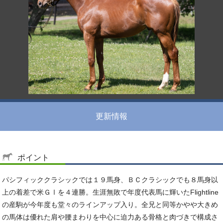
更新情報
ポイント
パシフィッククラシックでは１９馬身、ＢＣクラシックでも８馬身以
上の着差で米ＧⅠを４連勝。生涯無敗で年度代表馬に輝いたFlightline
の産駒が今年度も堂々のラインアップ入り。全兄と同等かやや大きめ
の馬体は優れた肩や腰まわりを中心に迫力ある骨格と肉づきで構成さ