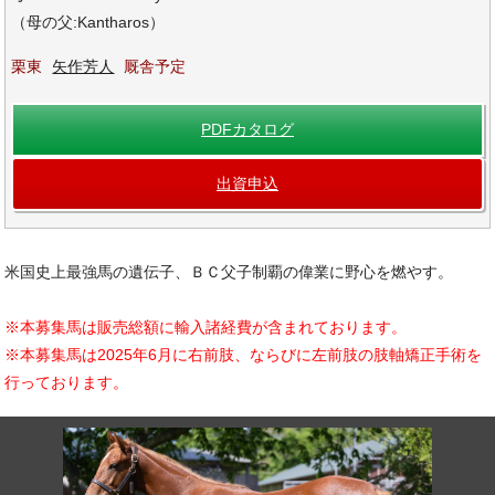
（母の父:Kantharos）
栗東
矢作芳人
厩舎予定
PDFカタログ
出資申込
米国史上最強馬の遺伝子、ＢＣ父子制覇の偉業に野心を燃やす。
※本募集馬は販売総額に輸入諸経費が含まれております。
※本募集馬は2025年6月に右前肢、ならびに左前肢の肢軸矯正手術を
行っております。