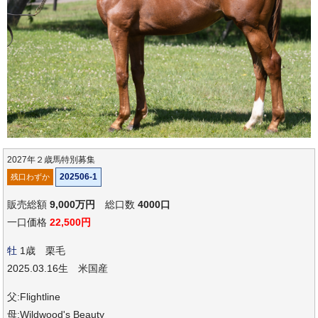
2027年２歳馬特別募集
202506-1
残口わずか
販売総額
9,000万円
総口数
4000口
一口価格
22,500円
牡
1歳 栗毛
2025.03.16生 米国産
父:Flightline
母:Wildwood's Beauty