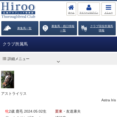
ホーム
マイページログイン
メニュー
募集馬・残口情報
クラブ現役所属馬
募集馬一覧
一覧
情報
クラブ所属馬
詳細メニュー
アストライリス
Astra Iris
牝
2歳 鹿毛 2024.05.02生
栗東
・友道康夫