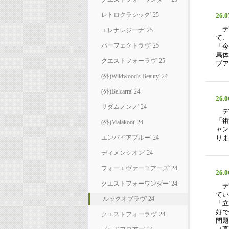
レトロクラシック' 25
26.0
デ
エレナレジーナ' 25
て、
パーフェクトラヴ' 25
「今
馬体
クエストフォーラヴ' 25
プア
(外)Wildwood's Beauty' 24
(外)Belcarra' 24
26.0
サダムノンノ' 24
デ
「術
(外)Malakoot' 24
ャン
エンパイアブルー' 24
りま
ディメンシオン' 24
フォーエヴァーユアーズ' 24
26.0
クエストフォーワンダー' 24
デ
てい
ルックオブラヴ' 24
「立
好で
クエストフォーラヴ' 24
問題