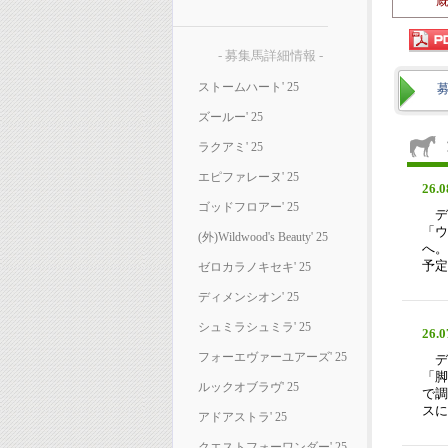
- 募集馬詳細情報 -
ストームハート' 25
ズールー' 25
ラクアミ' 25
エピファレーヌ' 25
26.0
ゴッドフロアー' 25
デ
「ウ
(外)Wildwood's Beauty' 25
へ。
予定
ゼロカラノキセキ' 25
ディメンシオン' 25
シュミラシュミラ' 25
26.0
フォーエヴァーユアーズ' 25
デ
「脚
ルックオブラヴ' 25
で調
スに
アドアストラ' 25
クエストフォーワンダー' 25