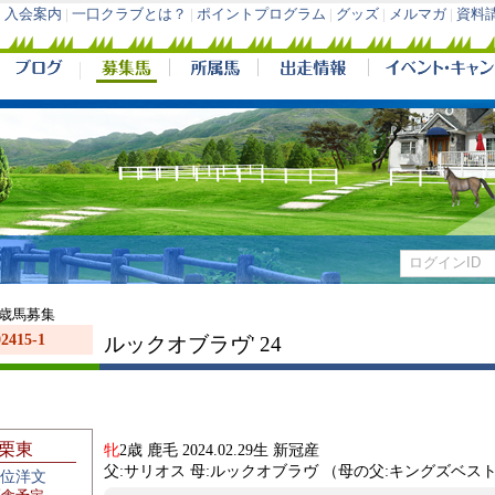
入会案内
|
一口クラブとは？
|
ポイントプログラム
|
グッズ
|
メルマガ
|
資料
２歳馬募集
02415-1
ルックオブラヴ' 24
栗東
牝
2歳 鹿毛 2024.02.29生 新冠産
父:サリオス 母:ルックオブラヴ （母の父:キングズベス
位洋文