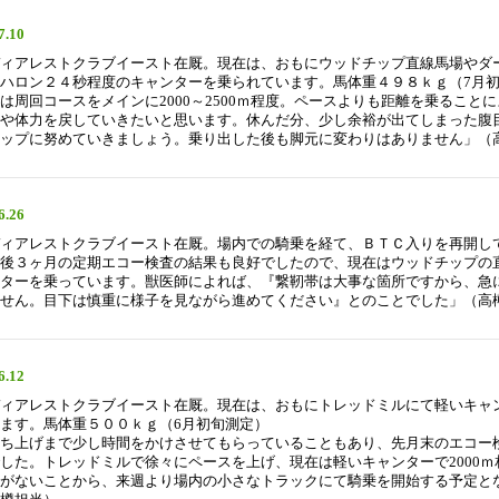
7.10
ィアレストクラブイースト在厩。現在は、おもにウッドチップ直線馬場やダ
ハロン２４秒程度のキャンターを乗られています。馬体重４９８ｋｇ（7月
は周回コースをメインに2000～2500ｍ程度。ペースよりも距離を乗ること
や体力を戻していきたいと思います。休んだ分、少し余裕が出てしまった腹
ップに努めていきましょう。乗り出した後も脚元に変わりはありません」（
6.26
ィアレストクラブイースト在厩。場内での騎乗を経て、ＢＴＣ入りを再開し
後３ヶ月の定期エコー検査の結果も良好でしたので、現在はウッドチップの
ターを乗っています。獣医師によれば、『繋靭帯は大事な箇所ですから、急
せん。目下は慎重に様子を見ながら進めてください』とのことでした」（高
6.12
ィアレストクラブイースト在厩。現在は、おもにトレッドミルにて軽いキャ
ます。馬体重５００ｋｇ（6月初旬測定）
ち上げまで少し時間をかけさせてもらっていることもあり、先月末のエコー
した。トレッドミルで徐々にペースを上げ、現在は軽いキャンターで2000ｍ
がないことから、来週より場内の小さなトラックにて騎乗を開始する予定と