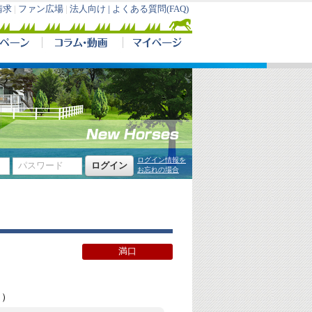
請求
|
ファン広場
|
法人向け |
よくある質問(FAQ)
ログイン情報を
お忘れの場合
満口
ト）