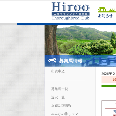
募集馬情報
出資申込
2026年
2
募集馬一覧
近況一覧
近親活躍情報
四
みんなの推しウマ