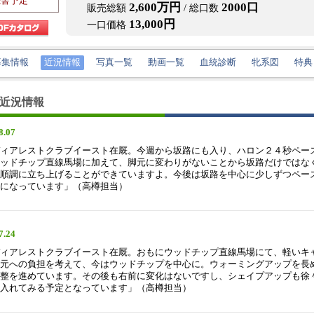
厩舎予定
2,600万円
2000口
販売総額
/ 総口数
13,000円
一口価格
募集情報
近況情報
写真一覧
動画一覧
血統診断
牝系図
特典
近況情報
8.07
ィアレストクラブイースト在厩。今週から坂路にも入り、ハロン２４秒ペー
ッドチップ直線馬場に加えて、脚元に変わりがないことから坂路だけではな
順調に立ち上げることができていますよ。今後は坂路を中心に少しずつペー
になっています」（高樽担当）
7.24
ィアレストクラブイースト在厩。おもにウッドチップ直線馬場にて、軽いキ
元への負担を考えて、今はウッドチップを中心に。ウォーミングアップを長
整を進めています。その後も右前に変化はないですし、シェイプアップも徐
入れてみる予定となっています」（高樽担当）