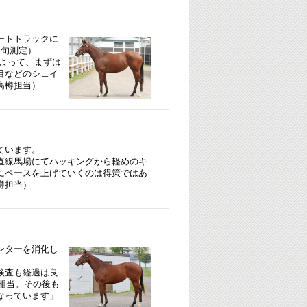
ートトラックに
初旬測定）
によって、まずは
目などのシェイ
高樽担当）
ています。
直線馬場にてハッキングから軽めのキ
にペースを上げていくのは得策ではあ
樽担当）
ンターを消化し
検査も経過は良
相当。その後も
なっています」