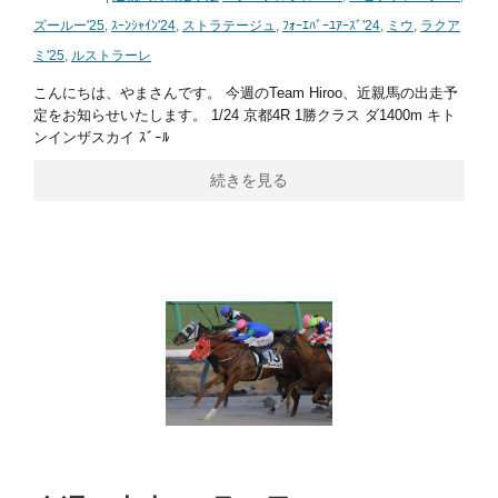
ズールー'25
,
ｽｰﾝｼｬｲﾝ'24
,
ストラテージュ
,
ﾌｫｰｴﾊﾞｰﾕｱｰｽﾞ'24
,
ミウ
,
ラクア
ミ'25
,
ルストラーレ
こんにちは、やまさんです。 今週のTeam Hiroo、近親馬の出走予
定をお知らせいたします。 1/24 京都4R 1勝クラス ダ1400m キト
ンインザスカイ ｽﾞｰﾙ
続きを見る