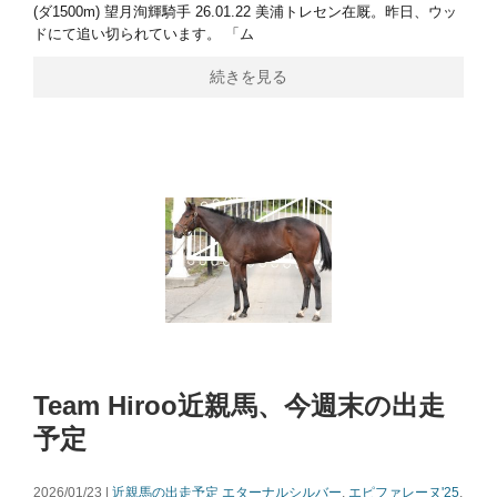
(ダ1500m) 望月洵輝騎手 26.01.22 美浦トレセン在厩。昨日、ウッ
ドにて追い切られています。 「ム
続きを見る
Team Hiroo近親馬、今週末の出走
予定
2026/01/23 |
近親馬の出走予定
エターナルシルバー
,
エピファレーヌ'25
,