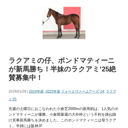
ラクアミの仔、ボンドマティーニ
が新馬勝ち！半妹のラクアミ’25絶
賛募集中！
2026/01/28 |
2024年産
,
2025年産
フォーエヴァーユアーズ' 24
,
ラクア
ミ'25
先週の土曜日におこなわれた小倉芝2000mの新馬戦は、1人気のボ
ンドマティーニが優勝。小倉開幕週の大外枠という不利を跳ね除
け見事新馬勝ちを決めました。このボンドマティーニは母ラクア
ミ。半姉には阪神JF