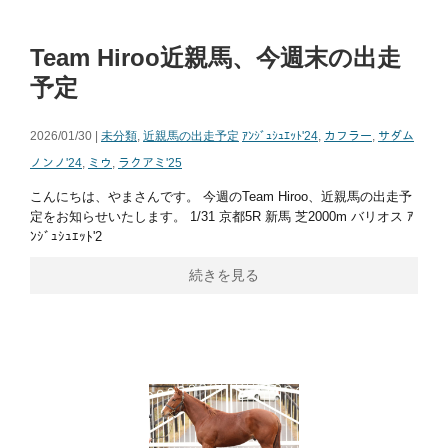
Team Hiroo近親馬、今週末の出走
予定
2026/01/30 |
未分類
,
近親馬の出走予定
ｱﾝｼﾞｭｼｭｴｯﾄ'24
,
カフラー
,
サダム
ノンノ'24
,
ミウ
,
ラクアミ'25
こんにちは、やまさんです。 今週のTeam Hiroo、近親馬の出走予
定をお知らせいたします。 1/31 京都5R 新馬 芝2000m バリオス ｱ
ﾝｼﾞｭｼｭｴｯﾄ'2
続きを見る