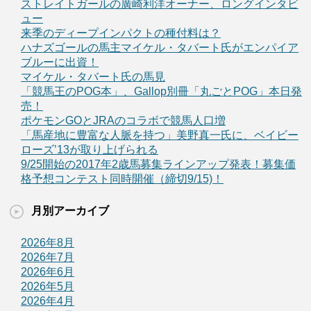
ストレイトガールの廣崎利洋オーナー、ロングインタビ
ュー
来季のディープインパクトの種付料は？
ハナズゴールの馬主マイケル・タバート氏がエンパイア
ブルーに出資！
マイケル・タバート氏の馬見
「競馬王のPOG本」、Gallop別冊「丸ごとPOG」本日発
売！
ポケモンGOとJRAのコラボで競馬人口増
「馬産地に豊富な人脈を持つ」美野真一氏に、ベイビー
ローズ’13が取り上げられる
9/25開始の2017年2歳馬募集ラインアップ発表！募集価
格予想コンテスト同時開催（締切9/15)！
月別アーカイブ
2026年8月
2026年7月
2026年6月
2026年5月
2026年4月