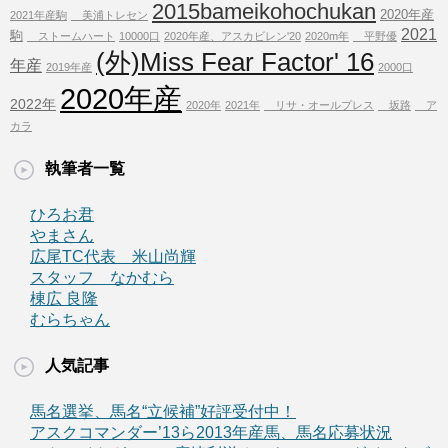
2015bameikohochukan
2020年産
2021年産駒
美浦トレセン
2021
駒
ストームハート
10000口
2020年産、アスカビレン'20
2020m年
平野優
(外)Miss Fear Factor' 16
年産
2019年産
2000口
2020年産
2022年
2020年
2021年
リサ・オールプレス
坂路
ア
カラ
執筆者一覧
ひろお君
やまさん
広尾TC代表 米山尚輝
スタッフ なかむら
棟広 良隆
むらちゃん
人気記事
馬名選挙、馬名“立候補”好評受付中！
アスクコマンダー’13ら2013年産馬、馬名応募状況