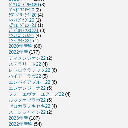
ｼﾞｱﾅｽﾞﾄﾞﾘｰﾑ20
(3)
ｺﾞｯﾄﾞﾌﾛｱｰ20
(2)
ﾗｽﾞﾍﾞﾘｰﾀｲﾑ20
(4)
ﾙｯｸｵﾌﾞﾗｳﾞ20
(1)
ｽﾃﾗｴｰｼﾞｪﾝﾄ21
(1)
ﾃﾞﾌﾟﾛﾏﾄｳｼｮｳ21
(3)
ｻﾝﾗｲｽﾞｼｪﾙ21
(4)
ｻﾝﾄﾞｸｲｰﾝ21
(1)
2020年産駒
(86)
2022年産
(177)
ディメンシオン22
(2)
ステラリード22
(4)
レトロクラシック22
(6)
ハイアーラヴ22
(5)
エンパイアブルー22
(6)
エレナレジーナ22
(5)
フォーエヴァーユアーズ22
(4)
ルックオブラヴ22
(5)
ゼロカラノキセキ22
(4)
スーンシャイン22
(2)
2023年産
(187)
2022年産駒
(54)