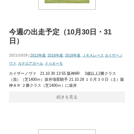
今週の出走予定（10月30日・31
日）
2021/10/29 |
2013年産
,
2016年産
,
2018年産
,
ＪＲＡレース
カイザーノ
ヴァ
,
カナロアガール
,
ドゥオーモ
カイザーノヴァ 21.10.30 13:55 阪神8R 3歳以上2勝クラス
（混）（芝1400ｍ）坂井瑠星騎手 21.10.28 １０月３０日（土）阪
神８Ｒ ２勝クラス（芝1400ｍ）に坂井
続きを見る