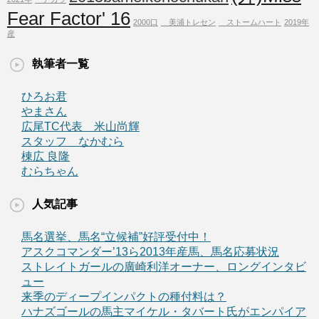
Fear Factor' 16
2000口
美浦トレセン
ストームハート
2019年
産
執筆者一覧
ひろお君
やまさん
広尾TC代表 米山尚輝
スタッフ なかむら
棟広 良隆
むらちゃん
人気記事
馬名選挙、馬名“立候補”好評受付中！
アスクコマンダー’13ら2013年産馬、馬名応募状況
ストレイトガールの廣崎利洋オーナー、ロングインタビ
ュー
来季のディープインパクトの種付料は？
ハナズゴールの馬主マイケル・タバート氏がエンパイア