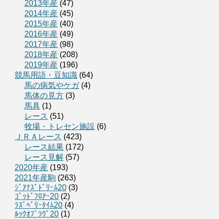
2013年産
(47)
2014年産
(45)
2015年産
(40)
2016年産
(49)
2017年産
(98)
2018年産
(208)
2019年産
(196)
競馬用語・豆知識
(64)
馬の病気やケガ
(4)
馬体の見方
(3)
馬具
(1)
レース
(51)
牧場・トレセン施設
(6)
ＪＲＡレース
(423)
レース結果
(172)
レース見解
(57)
2020年産
(193)
2021年産駒
(263)
ｼﾞｱﾅｽﾞﾄﾞﾘｰﾑ20
(3)
ｺﾞｯﾄﾞﾌﾛｱｰ20
(2)
ﾗｽﾞﾍﾞﾘｰﾀｲﾑ20
(4)
ﾙｯｸｵﾌﾞﾗｳﾞ20
(1)