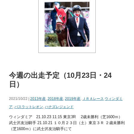
今週の出走予定（10月23日・24
日）
2021/10/22 |
2013年産
,
2018年産
,
2019年産
,
ＪＲＡレース
ウィンダミ
ア
,
バスラットレオン
,
ハナズレジェンド
ウィンダミア 21.10.23 11:15 東京3R 2歳未勝利（芝1600ｍ）
武士沢友治騎手 21.10.21 １０月２３日（土）東京３Ｒ ２歳未勝利
（芝1600ｍ）に武士沢友治騎手にて