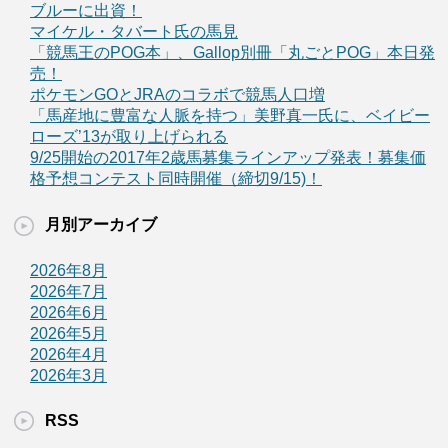
ブルーに出資！
マイケル・タバート氏の馬見
「競馬王のPOG本」、Gallop別冊「丸ごとPOG」本日発
売！
ポケモンGOとJRAのコラボで競馬人口増
「馬産地に豊富な人脈を持つ」美野真一氏に、ベイビー
ローズ’13が取り上げられる
9/25開始の2017年2歳馬募集ラインアップ発表！募集価
格予想コンテスト同時開催（締切9/15)！
月別アーカイブ
2026年8月
2026年7月
2026年6月
2026年5月
2026年4月
2026年3月
RSS