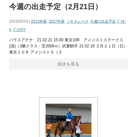
今週の出走予定（2月21日）
2021/02/19 |
2013年産
,
2017年産
,
ＪＲＡレース
,
今週の出走予定
ﾄﾞｩｵｰ
ﾓ
,
ﾊﾟﾗｽｱﾃﾅ
パラスアテナ 21.02.21 15:00 東京10R アメジストステークス
(混)（3勝クラス・芝2000ｍ）武豊騎手 21.02.18 ２月２１日（日）
東京１０Ｒ アメジストＳ（３
続きを見る