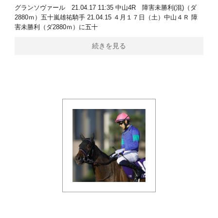
グランソヴァール 21.04.17 11:35 中山4R 障害未勝利(混)（ダ
2880ｍ）五十嵐雄祐騎手 21.04.15 ４月１７日（土）中山４Ｒ 障
害未勝利（ダ2880ｍ）に五十
続きを見る