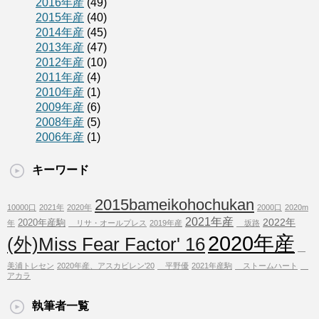
2016年産
(49)
2015年産
(40)
2014年産
(45)
2013年産
(47)
2012年産
(10)
2011年産
(4)
2010年産
(1)
2009年産
(6)
2008年産
(5)
2006年産
(1)
キーワード
2015bameikohochukan
10000口
2021年
2020年
2000口
2020m
2021年産
2022年
2020年産駒
年
リサ・オールプレス
2019年産
坂路
2020年産
(外)Miss Fear Factor' 16
美浦トレセン
2020年産、アスカビレン'20
平野優
2021年産駒
ストームハート
アカラ
執筆者一覧