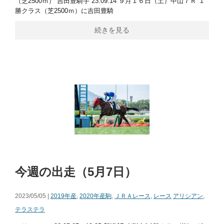
（芝2500ｍ） 吉田豊騎手 23.09.14 ９月１６日（土）中山７Ｒ １
勝クラス（芝2500ｍ）に吉田豊騎
続きを見る
今週の出走（5月7日）
2023/05/05 |
2019年産
,
2020年産駒
,
ＪＲＡレース
,
レース
アリシアン
,
テラステラ