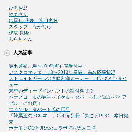
ひろお君
やまさん
広尾TC代表 米山尚輝
スタッフ なかむら
棟広 良隆
むらちゃん
人気記事
馬名選挙、馬名“立候補”好評受付中！
アスクコマンダー’13ら2013年産馬、馬名応募状況
ストレイトガールの廣崎利洋オーナー、ロングインタビ
ュー
来季のディープインパクトの種付料は？
ハナズゴールの馬主マイケル・タバート氏がエンパイア
ブルーに出資！
マイケル・タバート氏の馬見
「競馬王のPOG本」、Gallop別冊「丸ごとPOG」本日発
売！
ポケモンGOとJRAのコラボで競馬人口増