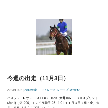
今週の出走（11月3日）
2023/11/02 |
2018年産
,
ＪＲＡレース
,
レース
ﾊﾞｽﾗｯﾄﾚｵﾝ
バスラットレオン 23.11.03 16:00 大井10R ＪＢＣスプリント
(Jpn1)（ダ1200）モレイラ騎手 23.11.01 １１月３日（祝・金）大
井１０Ｒ ＪＢＣスプリント（Ｊｐ