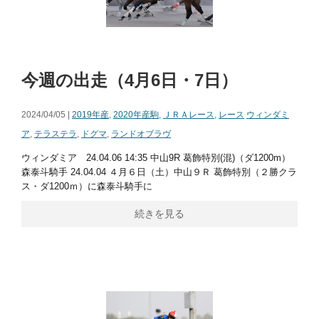
今週の出走（4月6日・7日）
2024/04/05 |
2019年産
,
2020年産駒
,
ＪＲＡレース
,
レース
ウィンダミ
ア
,
テラステラ
,
ドグマ
,
ランドオブラヴ
ウィンダミア 24.04.06 14:35 中山9R 葛飾特別(混)（ダ1200m）
森泰斗騎手 24.04.04 ４月６日（土）中山９Ｒ 葛飾特別（２勝クラ
ス・ダ1200ｍ）に森泰斗騎手に
続きを見る