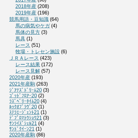
2018年産
(208)
2019年産
(196)
競馬用語・豆知識
(64)
馬の病気やケガ
(4)
馬体の見方
(3)
馬具
(1)
レース
(51)
牧場・トレセン施設
(6)
ＪＲＡレース
(423)
レース結果
(172)
レース見解
(57)
2020年産
(193)
2021年産駒
(263)
ｼﾞｱﾅｽﾞﾄﾞﾘｰﾑ20
(3)
ｺﾞｯﾄﾞﾌﾛｱｰ20
(2)
ﾗｽﾞﾍﾞﾘｰﾀｲﾑ20
(4)
ﾙｯｸｵﾌﾞﾗｳﾞ20
(1)
ｽﾃﾗｴｰｼﾞｪﾝﾄ21
(1)
ﾃﾞﾌﾟﾛﾏﾄｳｼｮｳ21
(3)
ｻﾝﾗｲｽﾞｼｪﾙ21
(4)
ｻﾝﾄﾞｸｲｰﾝ21
(1)
2020年産駒
(86)