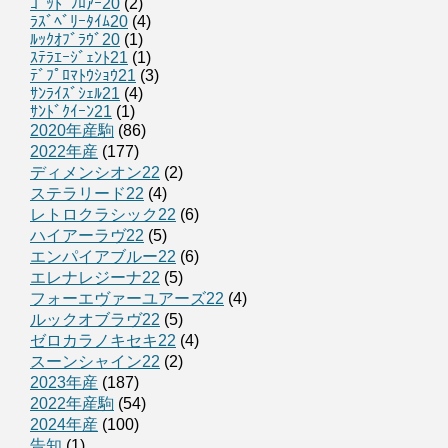
ｺﾞｯﾄﾞﾌﾛｱｰ20
(2)
ﾗｽﾞﾍﾞﾘｰﾀｲﾑ20
(4)
ﾙｯｸｵﾌﾞﾗｳﾞ20
(1)
ｽﾃﾗｴｰｼﾞｪﾝﾄ21
(1)
ﾃﾞﾌﾟﾛﾏﾄｳｼｮｳ21
(3)
ｻﾝﾗｲｽﾞｼｪﾙ21
(4)
ｻﾝﾄﾞｸｲｰﾝ21
(1)
2020年産駒
(86)
2022年産
(177)
ディメンシオン22
(2)
ステラリード22
(4)
レトロクラシック22
(6)
ハイアーラヴ22
(5)
エンパイアブルー22
(6)
エレナレジーナ22
(5)
フォーエヴァーユアーズ22
(4)
ルックオブラヴ22
(5)
ゼロカラノキセキ22
(4)
スーンシャイン22
(2)
2023年産
(187)
2022年産駒
(54)
2024年産
(100)
告知
(1)