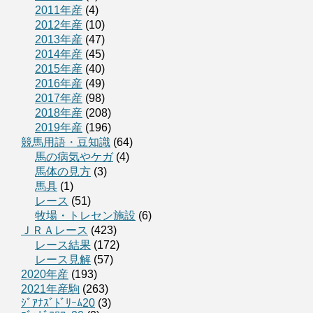
2011年産
(4)
2012年産
(10)
2013年産
(47)
2014年産
(45)
2015年産
(40)
2016年産
(49)
2017年産
(98)
2018年産
(208)
2019年産
(196)
競馬用語・豆知識
(64)
馬の病気やケガ
(4)
馬体の見方
(3)
馬具
(1)
レース
(51)
牧場・トレセン施設
(6)
ＪＲＡレース
(423)
レース結果
(172)
レース見解
(57)
2020年産
(193)
2021年産駒
(263)
ｼﾞｱﾅｽﾞﾄﾞﾘｰﾑ20
(3)