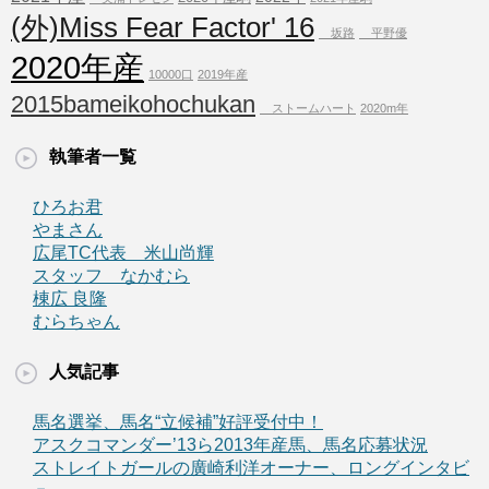
(外)Miss Fear Factor' 16
坂路
平野優
2020年産
10000口
2019年産
2015bameikohochukan
ストームハート
2020m年
執筆者一覧
ひろお君
やまさん
広尾TC代表 米山尚輝
スタッフ なかむら
棟広 良隆
むらちゃん
人気記事
馬名選挙、馬名“立候補”好評受付中！
アスクコマンダー’13ら2013年産馬、馬名応募状況
ストレイトガールの廣崎利洋オーナー、ロングインタビ