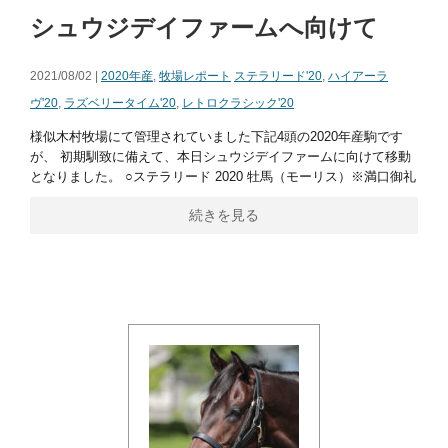
シュウジデイファームへ向けて
2021/08/02 |
2020年産
,
牧場レポート
ステラリード'20
,
ハイアーラ
ヴ'20
,
ラズベリータイム'20
,
レトロクラシック'20
様似木村牧場にて管理されていました下記4頭の2020年産駒です
が、 初期馴致に備えて、本日シュウジデイファームに向けて移動
となりました。 ○ステラリード 2020 牡馬（モーリス）※満口御礼
続きを見る