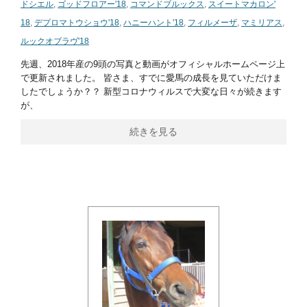
ドシエル
,
ゴッドフロアー'18
,
コマンドブルックス
,
スイートマカロン'
18
,
デプロマトウショウ'18
,
ハニーハント'18
,
フィルメーザ
,
マミリアス
,
ルックオブラヴ'18
先週、2018年産の9頭の写真と動画がオフィシャルホームページ上
で更新されました。 皆さま、すでに愛馬の成長を見ていただけま
したでしょうか？？ 新型コロナウィルスで大変な日々が続きます
が、
続きを見る