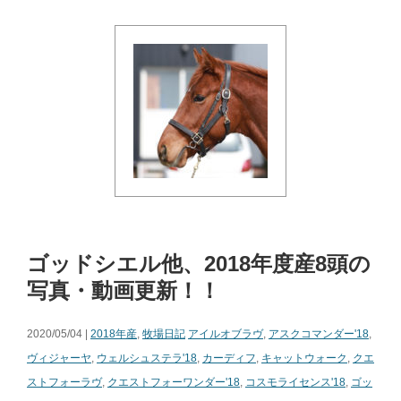
ゴッドシエル他、2018年度産8頭の
写真・動画更新！！
2020/05/04 |
2018年産
,
牧場日記
アイルオブラヴ
,
アスクコマンダー'18
,
ヴィジャーヤ
,
ウェルシュステラ'18
,
カーディフ
,
キャットウォーク
,
クエ
ストフォーラヴ
,
クエストフォーワンダー'18
,
コスモライセンス'18
,
ゴッ