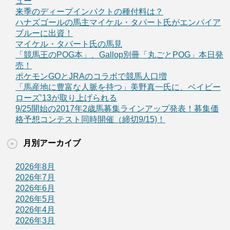
ュー
来季のディープインパクトの種付料は？
ハナズゴールの馬主マイケル・タバート氏がエンパイア
ブルーに出資！
マイケル・タバート氏の馬見
「競馬王のPOG本」、Gallop別冊「丸ごとPOG」本日発
売！
ポケモンGOとJRAのコラボで競馬人口増
「馬産地に豊富な人脈を持つ」美野真一氏に、ベイビー
ローズ’13が取り上げられる
9/25開始の2017年2歳馬募集ラインアップ発表！募集価
格予想コンテスト同時開催（締切9/15)！
月別アーカイブ
2026年8月
2026年7月
2026年6月
2026年5月
2026年4月
2026年3月