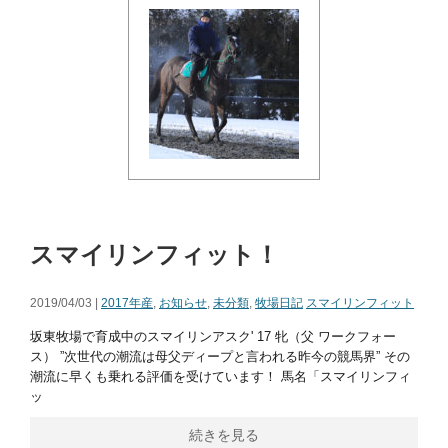
スマイリンフィット！
2019/04/03 |
2017年産
,
お知らせ
,
未分類
,
牧場日記
スマイリンフィット
坂東牧場で育成中のスマイリンアスク' 17 牝（父 ワークフォー
ス） ”次世代の潮流は母父ディープと言われる昨今の競馬界” その
潮流に早くも乗れる評価を受けています！ 馬名「スマイリンフィ
ッ
続きを見る