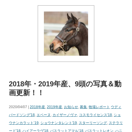
2018年・2019年産、9頭の写真＆動
画更新！！
2020/04/07 |
2018年産
,
2019年産
,
お知らせ
,
募集
,
牧場レポート
ウディ
バードソング'18
,
エベーヌ
,
カイザーノヴァ
,
コスモライセンス'18
,
ショ
ウナンカラット’19
,
ショウナンタレント'19
,
スターリーソング
,
ステラリ
ード'18
,
ハイアーラヴ'18
,
バスラットアマル’18
,
バスラットレオン
,
ハニ