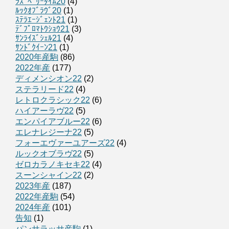
ﾗｽﾞﾍﾞﾘｰﾀｲﾑ20
(4)
ﾙｯｸｵﾌﾞﾗｳﾞ20
(1)
ｽﾃﾗｴｰｼﾞｪﾝﾄ21
(1)
ﾃﾞﾌﾟﾛﾏﾄｳｼｮｳ21
(3)
ｻﾝﾗｲｽﾞｼｪﾙ21
(4)
ｻﾝﾄﾞｸｲｰﾝ21
(1)
2020年産駒
(86)
2022年産
(177)
ディメンシオン22
(2)
ステラリード22
(4)
レトロクラシック22
(6)
ハイアーラヴ22
(5)
エンパイアブルー22
(6)
エレナレジーナ22
(5)
フォーエヴァーユアーズ22
(4)
ルックオブラヴ22
(5)
ゼロカラノキセキ22
(4)
スーンシャイン22
(2)
2023年産
(187)
2022年産駒
(54)
2024年産
(101)
告知
(1)
パンサラッサ産駒
(1)