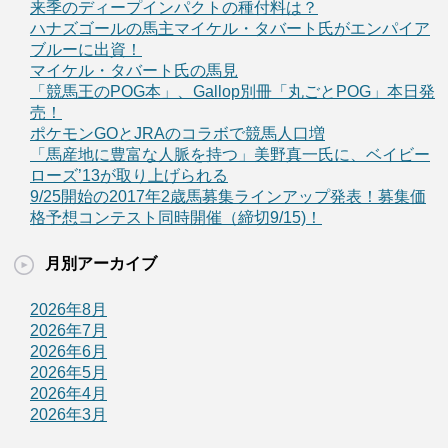
来季のディープインパクトの種付料は？
ハナズゴールの馬主マイケル・タバート氏がエンパイア
ブルーに出資！
マイケル・タバート氏の馬見
「競馬王のPOG本」、Gallop別冊「丸ごとPOG」本日発
売！
ポケモンGOとJRAのコラボで競馬人口増
「馬産地に豊富な人脈を持つ」美野真一氏に、ベイビー
ローズ’13が取り上げられる
9/25開始の2017年2歳馬募集ラインアップ発表！募集価
格予想コンテスト同時開催（締切9/15)！
月別アーカイブ
2026年8月
2026年7月
2026年6月
2026年5月
2026年4月
2026年3月