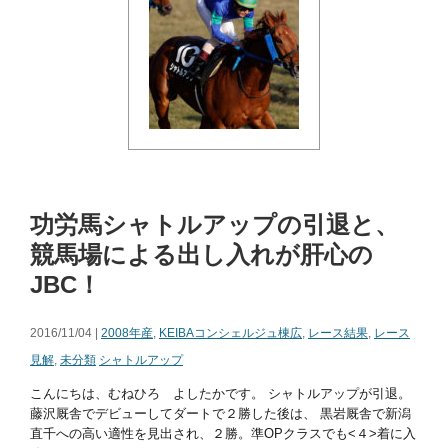
功労馬シャトルアップの引退と、
競馬場による出し入れが肝心の
JBC！
2016/11/04 |
2008年産
,
KEIBAコンシェルジュ棟広
,
レース結果
,
レース
見解
,
未分類
シャトルアップ
こんにちは、むねひろ よしたかです。 シャトルアップが引退。
藤沢厩舎でデビューしてダートで２勝した後は、 黒岩厩舎で新潟
直千への高い適性を見出され、２勝。準OPクラスでも<４>着に入