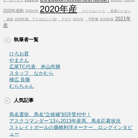
オールプレス
10000口
2020年
2020年産
2020年産駒
2020m年
ストームハート
美浦トレセン
2021年
坂路
2020年産、アスカビレン'20
アカラ
2021年
平野優
2019年産
産
執筆者一覧
ひろお君
やまさん
広尾TC代表 米山尚輝
スタッフ なかむら
棟広 良隆
むらちゃん
人気記事
馬名選挙、馬名“立候補”好評受付中！
アスクコマンダー’13ら2013年産馬、馬名応募状況
ストレイトガールの廣崎利洋オーナー、ロングインタビ
ュー