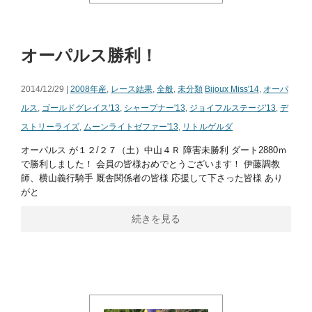
オーパルス勝利！
2014/12/29 |
2008年産
,
レース結果
,
全般
,
未分類
Bijoux Miss'14
,
オーパ
ルス
,
ゴールドグレイス'13
,
シャープナー'13
,
ジョイフルステージ'13
,
デ
ストリーライズ
,
ムーンライトゼファー'13
,
リトルゲルダ
オーパルス が１２/２７（土）中山４Ｒ 障害未勝利 ダート2880ｍ
で勝利しました！ 会員の皆様おめでとうございます！ 伊藤調教
師、横山義行騎手 厩舎関係者の皆様 応援して下さった皆様 あり
がと
続きを見る