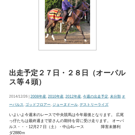
出走予定２７日・２８日（オーパル
ス等４頭）
2014/12/26 |
2008年産
,
2010年産
,
2012年産
,
今週の出走予定
,
未分類
オ
ーパルス
,
ゴッドフロアー
,
ジョーヌドール
,
デストリーライズ
いよいよ今週末のレースで中央競馬は今年最後となります。 広尾
っ仔たちは最終週まで皆さんの期待を背に受け走ります。 オーパ
ルス・・・12月2７日（土）・中山4レース 障害未勝利
ダ2880ｍ