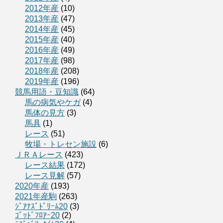
2012年産
(10)
2013年産
(47)
2014年産
(45)
2015年産
(40)
2016年産
(49)
2017年産
(98)
2018年産
(208)
2019年産
(196)
競馬用語・豆知識
(64)
馬の病気やケガ
(4)
馬体の見方
(3)
馬具
(1)
レース
(51)
牧場・トレセン施設
(6)
ＪＲＡレース
(423)
レース結果
(172)
レース見解
(57)
2020年産
(193)
2021年産駒
(263)
ｼﾞｱﾅｽﾞﾄﾞﾘｰﾑ20
(3)
ｺﾞｯﾄﾞﾌﾛｱｰ20
(2)