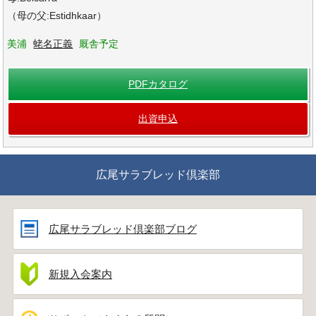
（母の父:Estidhkaar）
美浦
蛯名正義
厩舎予定
PDFカタログ
出資申込
広尾サラブレッド倶楽部
広尾サラブレッド倶楽部ブログ
新規入会案内