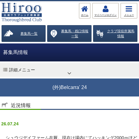
ホーム
マイページログイン
メニュー
募集馬・残口情報
クラブ現役所属馬
募集馬一覧
一覧
情報
募集馬情報
詳細メニュー
(外)Belcarra' 24
近況情報
26.07.24
シュウジデイファーム在厩。現在は場内にてハッキング2000ｍほど