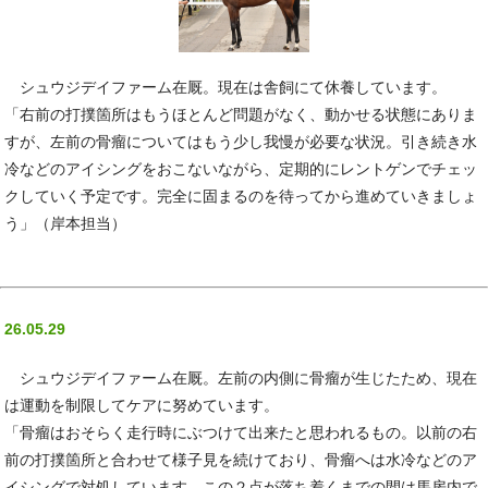
シュウジデイファーム在厩。現在は舎飼にて休養しています。
「右前の打撲箇所はもうほとんど問題がなく、動かせる状態にありま
すが、左前の骨瘤についてはもう少し我慢が必要な状況。引き続き水
冷などのアイシングをおこないながら、定期的にレントゲンでチェッ
クしていく予定です。完全に固まるのを待ってから進めていきましょ
う」（岸本担当）
26.05.29
シュウジデイファーム在厩。左前の内側に骨瘤が生じたため、現在
は運動を制限してケアに努めています。
「骨瘤はおそらく走行時にぶつけて出来たと思われるもの。以前の右
前の打撲箇所と合わせて様子見を続けており、骨瘤へは水冷などのア
イシングで対処しています。この２点が落ち着くまでの間は馬房内で