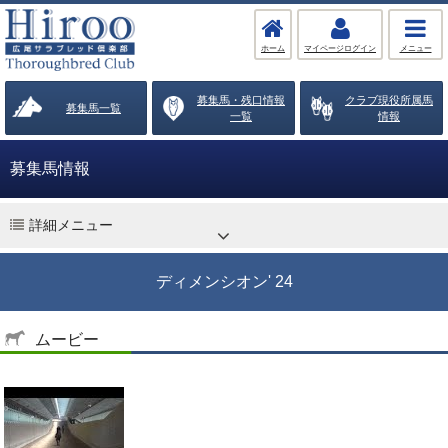
ホーム
マイページログイン
メニュー
募集馬・残口情報
クラブ現役所属馬
募集馬一覧
一覧
情報
募集馬情報
詳細メニュー
ディメンシオン' 24
ムービー