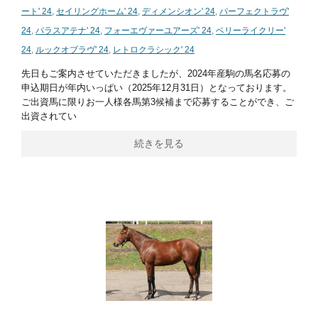
ート' 24
,
セイリングホーム' 24
,
ディメンシオン' 24
,
パーフェクトラヴ'
24
,
パラスアテナ' 24
,
フォーエヴァーユアーズ' 24
,
ベリーライクリー'
24
,
ルックオブラヴ' 24
,
レトロクラシック' 24
先日もご案内させていただきましたが、2024年産駒の馬名応募の
申込期日が年内いっぱい（2025年12月31日）となっております。
ご出資馬に限りお一人様各馬第3候補まで応募することができ、ご
出資されてい
続きを見る