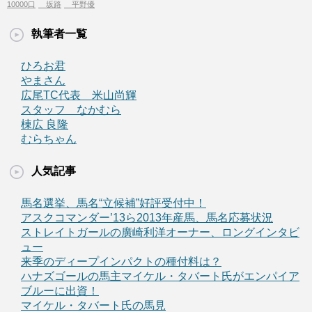
10000口
坂路
平野優
執筆者一覧
ひろお君
やまさん
広尾TC代表 米山尚輝
スタッフ なかむら
棟広 良隆
むらちゃん
人気記事
馬名選挙、馬名“立候補”好評受付中！
アスクコマンダー’13ら2013年産馬、馬名応募状況
ストレイトガールの廣崎利洋オーナー、ロングインタビ
ュー
来季のディープインパクトの種付料は？
ハナズゴールの馬主マイケル・タバート氏がエンパイア
ブルーに出資！
マイケル・タバート氏の馬見