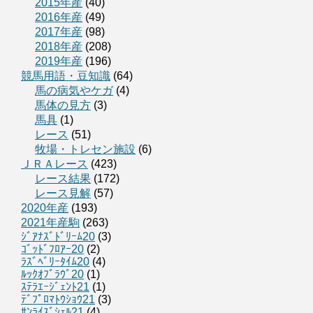
2015年産
(40)
2016年産
(49)
2017年産
(98)
2018年産
(208)
2019年産
(196)
競馬用語・豆知識
(64)
馬の病気やケガ
(4)
馬体の見方
(3)
馬具
(1)
レース
(51)
牧場・トレセン施設
(6)
ＪＲＡレース
(423)
レース結果
(172)
レース見解
(57)
2020年産
(193)
2021年産駒
(263)
ｼﾞｱﾅｽﾞﾄﾞﾘｰﾑ20
(3)
ｺﾞｯﾄﾞﾌﾛｱｰ20
(2)
ﾗｽﾞﾍﾞﾘｰﾀｲﾑ20
(4)
ﾙｯｸｵﾌﾞﾗｳﾞ20
(1)
ｽﾃﾗｴｰｼﾞｪﾝﾄ21
(1)
ﾃﾞﾌﾟﾛﾏﾄｳｼｮｳ21
(3)
ｻﾝﾗｲｽﾞｼｪﾙ21
(4)