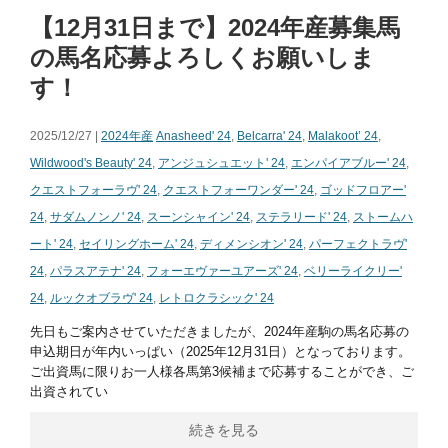
【12月31日まで】2024年産募集馬
の馬名応募よろしくお願いしま
す！
2025/12/27 |
2024年産
Anasheed' 24
,
Belcarra' 24
,
Malakoot’ 24
,
Wildwood's Beauty' 24
,
アンジュシュエット' 24
,
エンパイアブルー' 24
,
クエストフォーラヴ' 24
,
クエストフォーワンダー' 24
,
ゴッドフロアー'
24
,
サダムノンノ' 24
,
スーンシャイン' 24
,
ステラリード' 24
,
ストームハ
ート' 24
,
セイリングホーム' 24
,
ディメンシオン' 24
,
パーフェクトラヴ'
24
,
パラスアテナ' 24
,
フォーエヴァーユアーズ' 24
,
ベリーライクリー'
24
,
ルックオブラヴ' 24
,
レトロクラシック' 24
先日もご案内させていただきましたが、2024年産駒の馬名応募の
申込期日が年内いっぱい（2025年12月31日）となっております。
ご出資馬に限りお一人様各馬第3候補まで応募することができ、ご
出資されてい
続きを見る