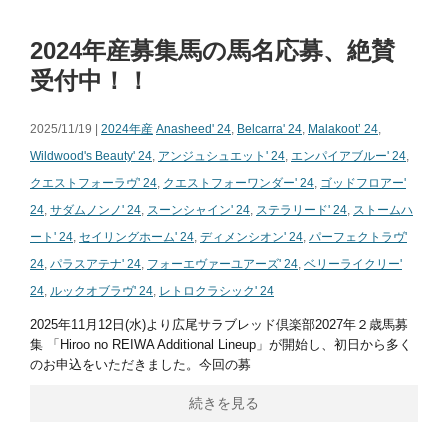
2024年産募集馬の馬名応募、絶賛
受付中！！
2025/11/19 |
2024年産
Anasheed' 24
,
Belcarra' 24
,
Malakoot’ 24
,
Wildwood's Beauty' 24
,
アンジュシュエット' 24
,
エンパイアブルー' 24
,
クエストフォーラヴ' 24
,
クエストフォーワンダー' 24
,
ゴッドフロアー'
24
,
サダムノンノ' 24
,
スーンシャイン' 24
,
ステラリード' 24
,
ストームハ
ート' 24
,
セイリングホーム' 24
,
ディメンシオン' 24
,
パーフェクトラヴ'
24
,
パラスアテナ' 24
,
フォーエヴァーユアーズ' 24
,
ベリーライクリー'
24
,
ルックオブラヴ' 24
,
レトロクラシック' 24
2025年11月12日(水)より広尾サラブレッド倶楽部2027年２歳馬募
集 「Hiroo no REIWA Additional Lineup」が開始し、初日から多く
のお申込をいただきました。今回の募
続きを見る