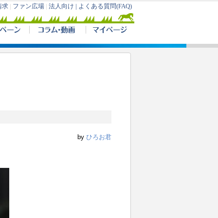
by
ひろお君