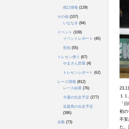
残口情報
(129)
その他
(107)
いななき
(94)
イベント
(109)
イベントレポート
(45)
告知
(55)
トレセン便り
(67)
やまさん部屋
(4)
トレセンレポート
(62)
レース情報
(812)
23.1
レース結果
(76)
１１
今週の出走予定
(277)
「日
近親馬の出走予定
初の
(395)
不安
全般
(73)
た。