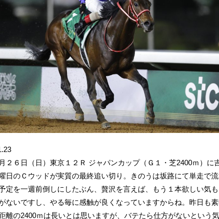
1.23
月２６日（日）東京１２Ｒ ジャパンカップ（Ｇ１・芝2400ｍ）
曜日のＣウッドが実質の最終追い切り。きのうは坂路にて単走で流
予定を一週前倒しにしたぶん、贅沢を言えば、もう１本欲しい気も
がないですし、やる毎に感触が良くなっていますからね。昨日も素
距離の2400ｍは長いとは思いますが、バテたら仕方がないという