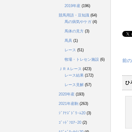
2019年産
(196)
競馬用語・豆知識
(64)
馬の病気やケガ
(4)
馬体の見方
(3)
馬具
(1)
レース
(51)
牧場・トレセン施設
(6)
前の
ＪＲＡレース
(423)
レース結果
(172)
ひ
レース見解
(57)
2020年産
(193)
2021年産駒
(263)
ｼﾞｱﾅｽﾞﾄﾞﾘｰﾑ20
(3)
ｺﾞｯﾄﾞﾌﾛｱｰ20
(2)
ﾗｽﾞﾍﾞﾘｰﾀｲﾑ20
(4)