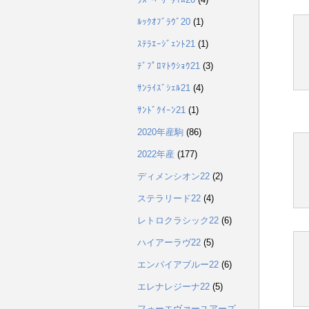
ﾙｯｸｵﾌﾞﾗｳﾞ20
(1)
ｽﾃﾗｴｰｼﾞｪﾝﾄ21
(1)
ﾃﾞﾌﾟﾛﾏﾄｳｼｮｳ21
(3)
ｻﾝﾗｲｽﾞｼｪﾙ21
(4)
ｻﾝﾄﾞｸｲｰﾝ21
(1)
2020年産駒
(86)
2022年産
(177)
ディメンシオン22
(2)
ステラリード22
(4)
レトロクラシック22
(6)
ハイアーラヴ22
(5)
エンパイアブルー22
(6)
エレナレジーナ22
(5)
フォーエヴァーユアーズ