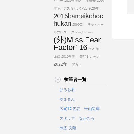
年産
2021年産駒
平野優
2020
年産、アスカビレン'20
2020年
2015bameikohoc
hukan
2000口
リサ・オー
ルプレス
ストームハート
(外)Miss Fear
Factor' 16
2021年
坂路
2019年産
美浦トレセン
2022年
アカラ
執筆者一覧
ひろお君
やまさん
広尾TC代表 米山尚輝
スタッフ なかむら
棟広 良隆