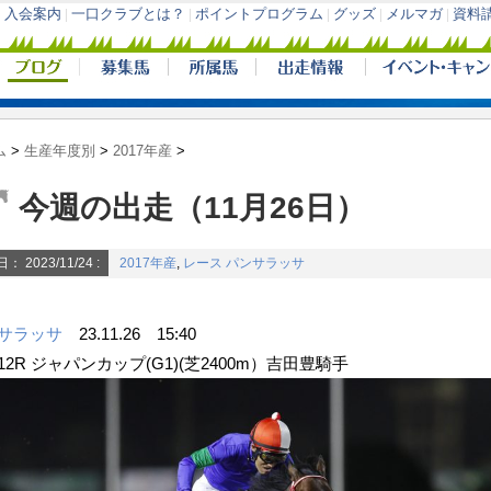
ム
>
生産年度別
>
2017年産
>
今週の出走（11月26日）
日：
2023/11/24
:
2017年産
,
レース
パンサラッサ
サラッサ
23.11.26 15:40
12R ジャパンカップ(G1)(芝2400m）吉田豊騎手