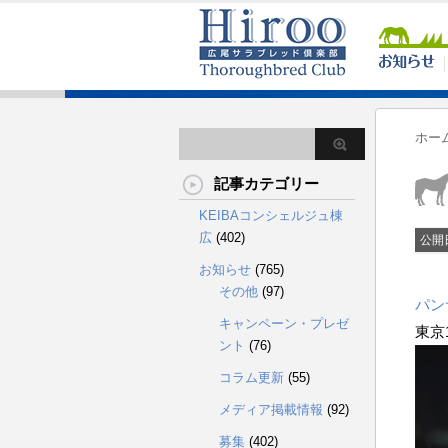
ホー
記事カテゴリー
KEIBAコンシェルジュ棟
広
(402)
公開
お知らせ
(765)
その他
(97)
パン
キャンペーン・プレゼ
東京
ント
(76)
コラム更新
(55)
メディア掲載情報
(92)
募集
(402)