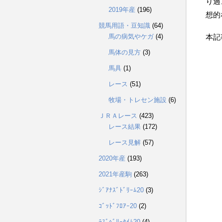
り過
2019年産
(196)
想的
競馬用語・豆知識
(64)
馬の病気やケガ
(4)
本記
馬体の見方
(3)
馬具
(1)
レース
(51)
牧場・トレセン施設
(6)
ＪＲＡレース
(423)
レース結果
(172)
レース見解
(57)
2020年産
(193)
2021年産駒
(263)
ｼﾞｱﾅｽﾞﾄﾞﾘｰﾑ20
(3)
ｺﾞｯﾄﾞﾌﾛｱｰ20
(2)
ﾗｽﾞﾍﾞﾘｰﾀｲﾑ20
(4)