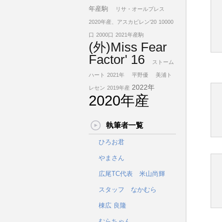
年産駒
リサ・オールプレス
2020年産、アスカビレン'20
10000
口
2000口
2021年産駒
(外)Miss Fear
Factor' 16
ストーム
ハート
2021年
平野優
美浦ト
2022年
レセン
2019年産
2020年産
執筆者一覧
ひろお君
やまさん
広尾TC代表 米山尚輝
スタッフ なかむら
棟広 良隆
むらちゃん