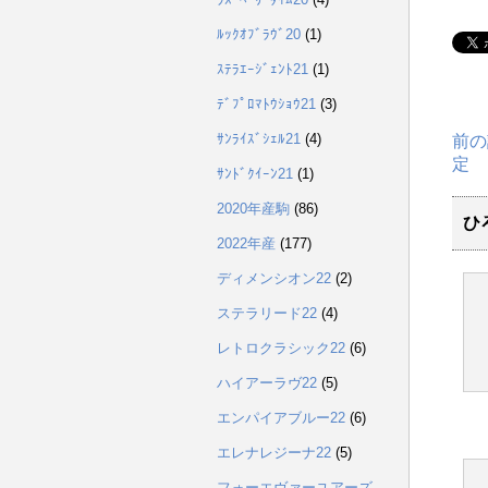
ﾙｯｸｵﾌﾞﾗｳﾞ20
(1)
ｽﾃﾗｴｰｼﾞｪﾝﾄ21
(1)
ﾃﾞﾌﾟﾛﾏﾄｳｼｮｳ21
(3)
ｻﾝﾗｲｽﾞｼｪﾙ21
(4)
前の
定
ｻﾝﾄﾞｸｲｰﾝ21
(1)
2020年産駒
(86)
ひ
2022年産
(177)
ディメンシオン22
(2)
ステラリード22
(4)
レトロクラシック22
(6)
ハイアーラヴ22
(5)
エンパイアブルー22
(6)
エレナレジーナ22
(5)
フォーエヴァーユアーズ