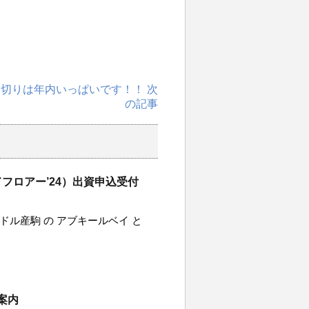
切りは年内いっぱいです！！ 次
の記事
フロアー’24）出資申込受付
ードル産駒 の アブキールベイ と
案内