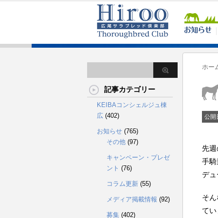
ホー
記事カテゴリー
KEIBAコンシェルジュ棟
広
(402)
公開
お知らせ
(765)
その他
(97)
先週
キャンペーン・プレゼ
手騎
ント
(76)
デュ
コラム更新
(55)
そん
メディア掲載情報
(92)
てい
募集
(402)