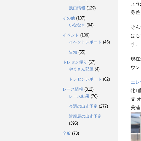
ょう
残口情報
(129)
身差
その他
(107)
いななき
(94)
そん
イベント
(109)
はも
イベントレポート
(45)
す。
告知
(55)
現在
トレセン便り
(67)
ウン
やまさん部屋
(4)
トレセンレポート
(62)
エレ
レース情報
(812)
牝1歳
レース結果
(76)
父:
今週の出走予定
(277)
美浦
近親馬の出走予定
(395)
全般
(73)