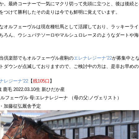
か。最終コーナーで一気にマクリ切って先頭に立つと、後は後続と
をつけて勝利したその走りは今でも鮮明に覚えています。
なオルフェーヴルは現在種牡馬として活躍しており、ラッキーライラ
ちろん、ウシュバテソーロやマルシュロレーヌのようなダートや海
当倶楽部でもオルフェーヴル産駒の
エレナレジーナ’22
が募集中と
トダウンが点滅しておりますので、ご検討中の方は、是非お早めの
ナレジーナ’22
【
残105口
】
 鹿毛 2022.03.10生 新ひだか産
オルフェーヴル 母:エレナレジーナ （母の父:ノヴェリスト）
・加藤征弘厩舎予定