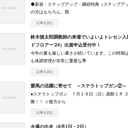
◆新規・ステップアップ・継続特典（ステップアッ
の方はもちろん、既
記事を読む
鈴木慎太郎調教師の来場でいよいよトレセン入
ドフロアー’24）出資申込受付中！
今年の夏も厳しい暑さが続いています。この時期
も体調管理が非常に重要な季
記事を読む
愛馬の活躍に寄せて ～ステラトップガン②～
●ステラトップガン ７月１９日（日）函館１Ｒ ２
勝！！ ☆後方から
記事を読む
今週の出走（8月1日・2日）