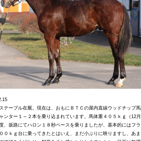
2.15
ステーブル在厩。現在は、おもにＢＴＣの屋内直線ウッドチップ馬
ャンター１～２本を乗り込まれています。馬体重４０５ｋｇ（12
度、坂路にてハロン１８秒ペースを乗りましたが、基本的にはフラ
００ｋｇ台に乗ってきたとはいえ、まだ小ぶりに映りますし、あま