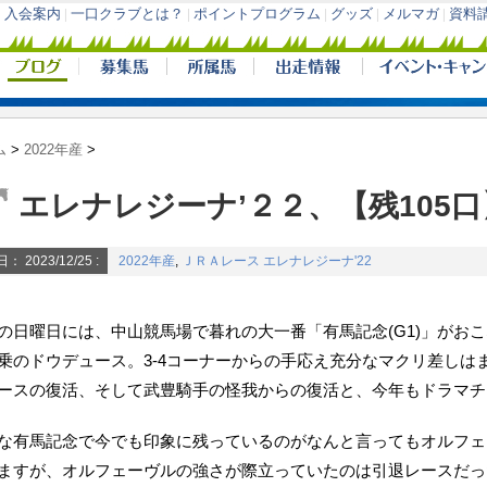
ム
>
2022年産
>
エレナレジーナ’２２、【残105
日：
2023/12/25
:
2022年産
,
ＪＲＡレース
エレナレジーナ'22
の日曜日には、中山競馬場で暮れの大一番「有馬記念(G1)」がお
乗のドウデュース。3-4コーナーからの手応え充分なマクリ差しは
ースの復活、そして武豊騎手の怪我からの復活と、今年もドラマチ
な有馬記念で今でも印象に残っているのがなんと言ってもオルフェー
ますが、オルフェーヴルの強さが際立っていたのは引退レースだった