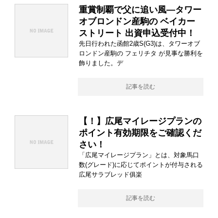
重賞制覇で父に追い風―タワー
オブロンドン産駒の ベイカー
ストリート 出資申込受付中！
先日行われた函館2歳S(G3)は、タワーオブ
ロンドン産駒の フェリチタ が見事な勝利を
飾りました。デ
記事を読む
【！】広尾マイレージプランの
ポイント有効期限をご確認くだ
さい！
「広尾マイレージプラン」とは、対象馬口
数(グレード)に応じてポイントが付与される
広尾サラブレッド俱楽
記事を読む