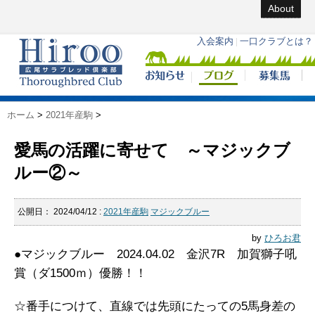
About
ホーム
>
2021年産駒
>
愛馬の活躍に寄せて ～マジックブ
ルー②～
公開日：
2024/04/12
:
2021年産駒
マジックブルー
by
ひろお君
●マジックブルー 2024.04.02 金沢7R 加賀獅子吼
賞（ダ1500ｍ）優勝！！
☆番手につけて、直線では先頭にたっての5馬身差の