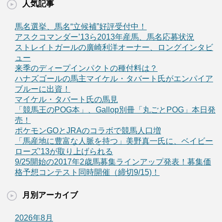
人気記事
馬名選挙、馬名“立候補”好評受付中！
アスクコマンダー’13ら2013年産馬、馬名応募状況
ストレイトガールの廣崎利洋オーナー、ロングインタビ
ュー
来季のディープインパクトの種付料は？
ハナズゴールの馬主マイケル・タバート氏がエンパイア
ブルーに出資！
マイケル・タバート氏の馬見
「競馬王のPOG本」、Gallop別冊「丸ごとPOG」本日発
売！
ポケモンGOとJRAのコラボで競馬人口増
「馬産地に豊富な人脈を持つ」美野真一氏に、ベイビー
ローズ’13が取り上げられる
9/25開始の2017年2歳馬募集ラインアップ発表！募集価
格予想コンテスト同時開催（締切9/15)！
月別アーカイブ
2026年8月