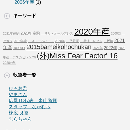
2006年産
(1)
キーワード
2020年産
2020年産駒
2021年産駒
リサ・オールプレス
2000口
2021
アカラ
2019年産
ストームハート
2020年
平野優
美浦トレセン
坂路
2015bameikohochukan
年産
2022年
10000口
2021年
2020
(外)Miss Fear Factor' 16
年産、アスカビレン'20
2020m年
執筆者一覧
ひろお君
やまさん
広尾TC代表 米山尚輝
スタッフ なかむら
棟広 良隆
むらちゃん