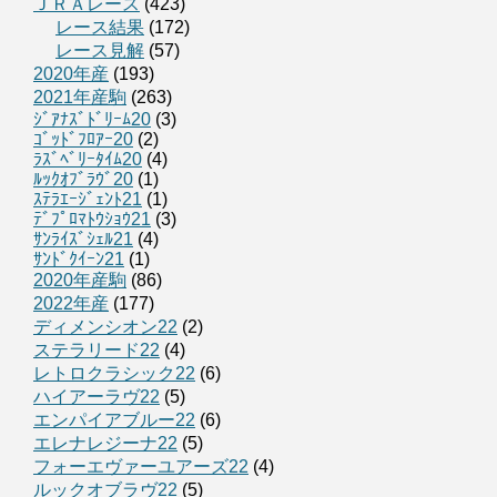
ＪＲＡレース
(423)
レース結果
(172)
レース見解
(57)
2020年産
(193)
2021年産駒
(263)
ｼﾞｱﾅｽﾞﾄﾞﾘｰﾑ20
(3)
ｺﾞｯﾄﾞﾌﾛｱｰ20
(2)
ﾗｽﾞﾍﾞﾘｰﾀｲﾑ20
(4)
ﾙｯｸｵﾌﾞﾗｳﾞ20
(1)
ｽﾃﾗｴｰｼﾞｪﾝﾄ21
(1)
ﾃﾞﾌﾟﾛﾏﾄｳｼｮｳ21
(3)
ｻﾝﾗｲｽﾞｼｪﾙ21
(4)
ｻﾝﾄﾞｸｲｰﾝ21
(1)
2020年産駒
(86)
2022年産
(177)
ディメンシオン22
(2)
ステラリード22
(4)
レトロクラシック22
(6)
ハイアーラヴ22
(5)
エンパイアブルー22
(6)
エレナレジーナ22
(5)
フォーエヴァーユアーズ22
(4)
ルックオブラヴ22
(5)