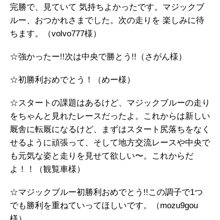
完勝で、見ていて 気持ちよかったです。マジックブ
ルー、おつかれさまでした。次の走りを 楽しみに待
ちます。（volvo777様）
☆強かったー!!次は中央で勝とう!!（さがん様）
☆初勝利おめでとう！（めー様）
☆スタートの課題はあるけど、マジックブルーの走り
をちゃんと見れたレースだったよ。これからは新しい
厩舎に転厩になるけど、まずはスタート尻落ちをなく
せるように頑張って、そして地方交流レースや中央で
も元気な姿と走りを見せて欲しい〜。これからだ
よ！！（観覧車様）
☆マジックブルー初勝利おめでとう!!この調子で1つ
でも勝利を重ねていってほしいです。（mozu9gou
様）