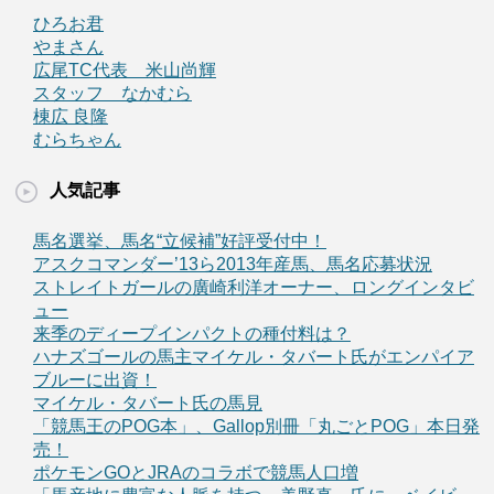
ひろお君
やまさん
広尾TC代表 米山尚輝
スタッフ なかむら
棟広 良隆
むらちゃん
人気記事
馬名選挙、馬名“立候補”好評受付中！
アスクコマンダー’13ら2013年産馬、馬名応募状況
ストレイトガールの廣崎利洋オーナー、ロングインタビ
ュー
来季のディープインパクトの種付料は？
ハナズゴールの馬主マイケル・タバート氏がエンパイア
ブルーに出資！
マイケル・タバート氏の馬見
「競馬王のPOG本」、Gallop別冊「丸ごとPOG」本日発
売！
ポケモンGOとJRAのコラボで競馬人口増