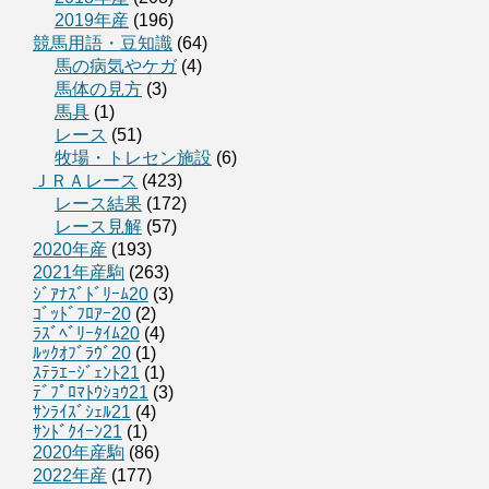
2019年産
(196)
競馬用語・豆知識
(64)
馬の病気やケガ
(4)
馬体の見方
(3)
馬具
(1)
レース
(51)
牧場・トレセン施設
(6)
ＪＲＡレース
(423)
レース結果
(172)
レース見解
(57)
2020年産
(193)
2021年産駒
(263)
ｼﾞｱﾅｽﾞﾄﾞﾘｰﾑ20
(3)
ｺﾞｯﾄﾞﾌﾛｱｰ20
(2)
ﾗｽﾞﾍﾞﾘｰﾀｲﾑ20
(4)
ﾙｯｸｵﾌﾞﾗｳﾞ20
(1)
ｽﾃﾗｴｰｼﾞｪﾝﾄ21
(1)
ﾃﾞﾌﾟﾛﾏﾄｳｼｮｳ21
(3)
ｻﾝﾗｲｽﾞｼｪﾙ21
(4)
ｻﾝﾄﾞｸｲｰﾝ21
(1)
2020年産駒
(86)
2022年産
(177)