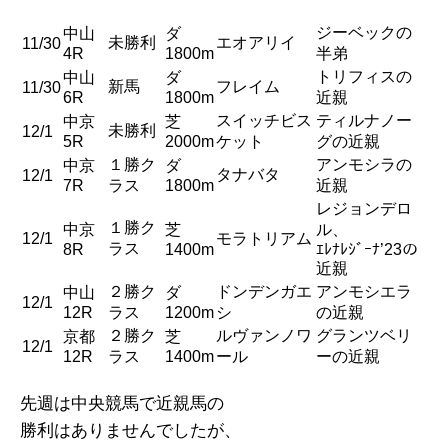
ジーベックの
中山
ダ
未勝利
エオアリイ
11/30
4R
1800m
半弟
トリフィスの
中山
ダ
新馬
フレイム
11/30
6R
1800m
近親
スイッチビス
ティルナノー
中京
芝
未勝利
12/1
5R
2000m
ケット
グの近親
１勝ク
アンモシラの
中京
ダ
タナバタ
12/1
7R
ラス
1800m
近親
レジョンデロ
１勝ク
中京
芝
ル、
12/1
モラトリアム
ラス
8R
1400m
ｴﾚﾅﾚｼﾞｰﾅ’23の
近親
２勝ク
ドンデンガエ
アンモシエラ
中山
ダ
12/1
12R
ラス
1200m
シ
の近親
２勝ク
ルヴァンノワ
グランツベリ
京都
芝
12/1
12R
ラス
1400m
ール
ーの近親
先週は中央競馬で近親馬の
勝利はありませんでしたが、