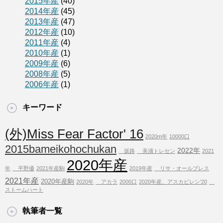
2015年産
(40)
2014年産
(45)
2013年産
(47)
2012年産
(10)
2011年産
(4)
2010年産
(1)
2009年産
(6)
2008年産
(5)
2006年産
(1)
キーワード
(外)Miss Fear Factor' 16
2020m年
10000口
2015bameikohochukan
2022年
坂路
美浦トレセン
2021
2020年産
年
平野優
2021年産駒
2019年産
リサ・オールプレス
2021年産
2020年産駒
2020年
アカラ
2000口
2020年産、アスカビレン'20
ストームハート
執筆者一覧