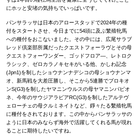
にホッと安堵の気持ちでいっぱいです。
パンサラッサは日本のアロースタッドで2024年の種
付をスタートさせ、今日までに54頭に及ぶ繁殖牝馬
への種付をおこないました。その中には、広尾サラブ
レッド倶楽部所属だったクエストフォーラヴとその母
クエストフォーワンダー、ゴッドフロア―、レトロク
ラシック、ゼロカラノキセキがいる他、かしわ記念
(Jpn1)を制したショウナンナデシコの母ショウナンマ
オ、新馬戦を大差圧勝し、そこから5連勝でプロキオ
ンS(G3)を制したヤマニンウルスの母ヤマニンパピオ
ネ、今年のサウジアラビアRC(G3)を制したアルテヴ
ェローチェの母クルミネイトなど、錚々たる繫殖牝馬
に種付をされております。この中からパンサラッサの
ように日本のみならず海外で活躍してくれる馬が現れ
ることに期待したいですね。