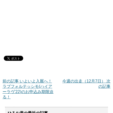
前の記事 いよいよ入厩へ！
今週の出走（12月7日） 次
ラブフォルテッシモ(ハイア
の記事
ーラヴ'22)のお申込み期限迫
る！