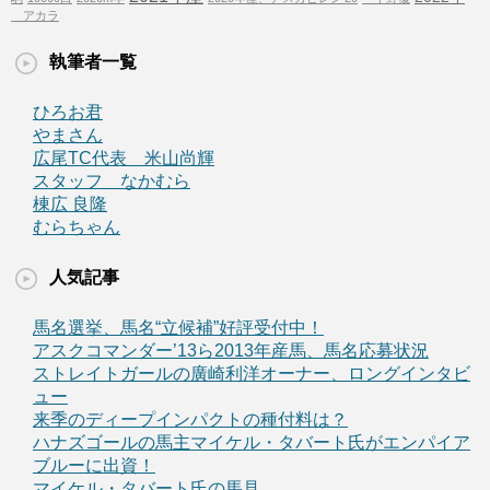
アカラ
執筆者一覧
ひろお君
やまさん
広尾TC代表 米山尚輝
スタッフ なかむら
棟広 良隆
むらちゃん
人気記事
馬名選挙、馬名“立候補”好評受付中！
アスクコマンダー’13ら2013年産馬、馬名応募状況
ストレイトガールの廣崎利洋オーナー、ロングインタビ
ュー
来季のディープインパクトの種付料は？
ハナズゴールの馬主マイケル・タバート氏がエンパイア
ブルーに出資！
マイケル・タバート氏の馬見