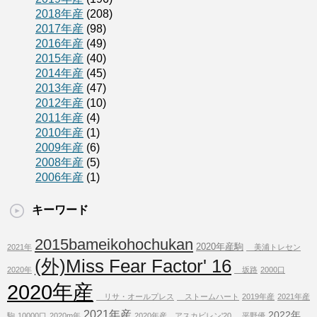
2018年産
(208)
2017年産
(98)
2016年産
(49)
2015年産
(40)
2014年産
(45)
2013年産
(47)
2012年産
(10)
2011年産
(4)
2010年産
(1)
2009年産
(6)
2008年産
(5)
2006年産
(1)
キーワード
2015bameikohochukan
2020年産駒
2021年
美浦トレセン
(外)Miss Fear Factor' 16
2020年
坂路
2000口
2020年産
リサ・オールプレス
ストームハート
2019年産
2021年産
2021年産
2022年
駒
10000口
2020m年
2020年産、アスカビレン'20
平野優