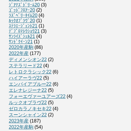
ｼﾞｱﾅｽﾞﾄﾞﾘｰﾑ20
(3)
ｺﾞｯﾄﾞﾌﾛｱｰ20
(2)
ﾗｽﾞﾍﾞﾘｰﾀｲﾑ20
(4)
ﾙｯｸｵﾌﾞﾗｳﾞ20
(1)
ｽﾃﾗｴｰｼﾞｪﾝﾄ21
(1)
ﾃﾞﾌﾟﾛﾏﾄｳｼｮｳ21
(3)
ｻﾝﾗｲｽﾞｼｪﾙ21
(4)
ｻﾝﾄﾞｸｲｰﾝ21
(1)
2020年産駒
(86)
2022年産
(177)
ディメンシオン22
(2)
ステラリード22
(4)
レトロクラシック22
(6)
ハイアーラヴ22
(5)
エンパイアブルー22
(6)
エレナレジーナ22
(5)
フォーエヴァーユアーズ22
(4)
ルックオブラヴ22
(5)
ゼロカラノキセキ22
(4)
スーンシャイン22
(2)
2023年産
(187)
2022年産駒
(54)