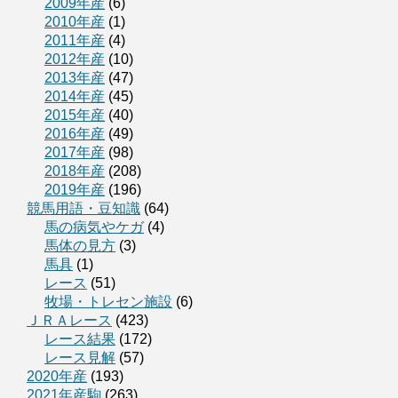
2009年産
(6)
2010年産
(1)
2011年産
(4)
2012年産
(10)
2013年産
(47)
2014年産
(45)
2015年産
(40)
2016年産
(49)
2017年産
(98)
2018年産
(208)
2019年産
(196)
競馬用語・豆知識
(64)
馬の病気やケガ
(4)
馬体の見方
(3)
馬具
(1)
レース
(51)
牧場・トレセン施設
(6)
ＪＲＡレース
(423)
レース結果
(172)
レース見解
(57)
2020年産
(193)
2021年産駒
(263)