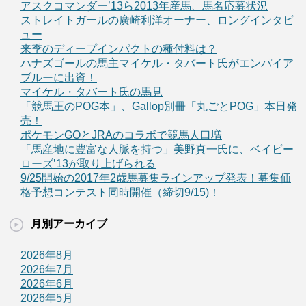
アスクコマンダー’13ら2013年産馬、馬名応募状況
ストレイトガールの廣崎利洋オーナー、ロングインタビ
ュー
来季のディープインパクトの種付料は？
ハナズゴールの馬主マイケル・タバート氏がエンパイア
ブルーに出資！
マイケル・タバート氏の馬見
「競馬王のPOG本」、Gallop別冊「丸ごとPOG」本日発
売！
ポケモンGOとJRAのコラボで競馬人口増
「馬産地に豊富な人脈を持つ」美野真一氏に、ベイビー
ローズ’13が取り上げられる
9/25開始の2017年2歳馬募集ラインアップ発表！募集価
格予想コンテスト同時開催（締切9/15)！
月別アーカイブ
2026年8月
2026年7月
2026年6月
2026年5月