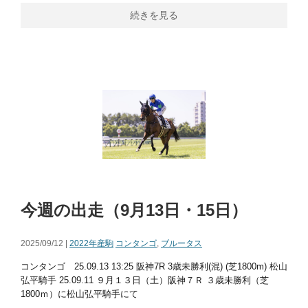
続きを見る
今週の出走（9月13日・15日）
2025/09/12 |
2022年産駒
コンタンゴ
,
ブルータス
コンタンゴ 25.09.13 13:25 阪神7R 3歳未勝利(混) (芝1800m) 松山
弘平騎手 25.09.11 ９月１３日（土）阪神７Ｒ ３歳未勝利（芝
1800ｍ）に松山弘平騎手にて