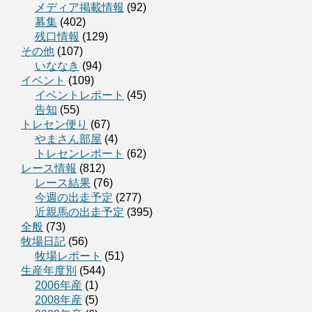
メディア掲載情報
(92)
募集
(402)
残口情報
(129)
その他
(107)
いななき
(94)
イベント
(109)
イベントレポート
(45)
告知
(55)
トレセン便り
(67)
やまさん部屋
(4)
トレセンレポート
(62)
レース情報
(812)
レース結果
(76)
今週の出走予定
(277)
近親馬の出走予定
(395)
全般
(73)
牧場日記
(56)
牧場レポート
(51)
生産年度別
(544)
2006年産
(1)
2008年産
(5)