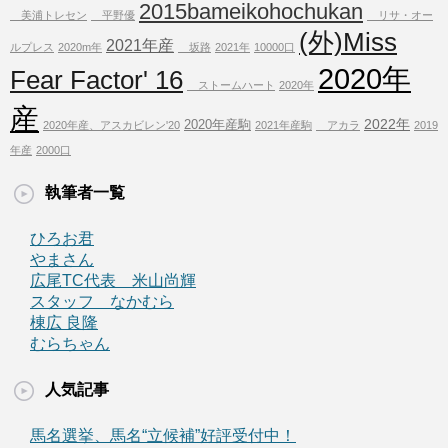
2015bameikohochukan
美浦トレセン
平野優
リサ・オー
(外)Miss
2021年産
ルプレス
2020m年
坂路
2021年
10000口
2020年
Fear Factor' 16
ストームハート
2020年
産
2022年
2020年産駒
2020年産、アスカビレン'20
2021年産駒
アカラ
2019
年産
2000口
執筆者一覧
ひろお君
やまさん
広尾TC代表 米山尚輝
スタッフ なかむら
棟広 良隆
むらちゃん
人気記事
馬名選挙、馬名“立候補”好評受付中！