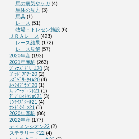
馬の病気やケガ
(4)
馬体の見方
(3)
馬具
(1)
レース
(51)
牧場・トレセン施設
(6)
ＪＲＡレース
(423)
レース結果
(172)
レース見解
(57)
2020年産
(193)
2021年産駒
(263)
ｼﾞｱﾅｽﾞﾄﾞﾘｰﾑ20
(3)
ｺﾞｯﾄﾞﾌﾛｱｰ20
(2)
ﾗｽﾞﾍﾞﾘｰﾀｲﾑ20
(4)
ﾙｯｸｵﾌﾞﾗｳﾞ20
(1)
ｽﾃﾗｴｰｼﾞｪﾝﾄ21
(1)
ﾃﾞﾌﾟﾛﾏﾄｳｼｮｳ21
(3)
ｻﾝﾗｲｽﾞｼｪﾙ21
(4)
ｻﾝﾄﾞｸｲｰﾝ21
(1)
2020年産駒
(86)
2022年産
(177)
ディメンシオン22
(2)
ステラリード22
(4)