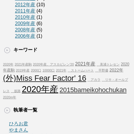
2012年産
(10)
2011年産
(4)
2010年産
(1)
2009年産
(6)
2008年産
(5)
2006年産
(1)
キーワード
2021年産
2020
2020年
2021年産駒
2020年産、アスカビレン'20
美浦トレセン
2022年
年産駒
2019年産
2000口
10000口
2021年
ストームハート
平野優
(外)Miss Fear Factor' 16
アカラ
リサ・オールプ
2020年産
2015bameikohochukan
レス
坂路
2020m年
執筆者一覧
ひろお君
やまさん