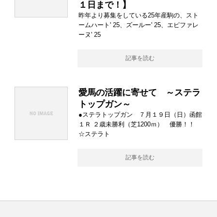
１日まで！】
昨年より募集をしている25年産駒の、スト
ームハート' 25、ズールー' 25、エピファレ
ーヌ' 25
記事を読む
愛馬の活躍に寄せて ～ステラ
トップガン～
●ステラトップガン ７月１９日（日）函館
１Ｒ ２歳未勝利（芝1200ｍ） 優勝！！
☆ステラト
記事を読む