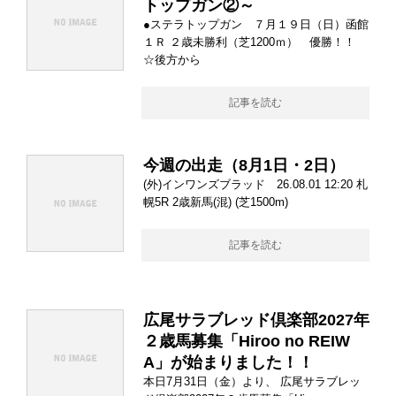
トップガン②～
●ステラトップガン ７月１９日（日）函館
１Ｒ ２歳未勝利（芝1200ｍ） 優勝！！
☆後方から
記事を読む
今週の出走（8月1日・2日）
(外)インワンズブラッド 26.08.01 12:20 札
幌5R 2歳新馬(混) (芝1500m)
記事を読む
広尾サラブレッド倶楽部2027年
２歳馬募集「Hiroo no REIW
A」が始まりました！！
本日7月31日（金）より、 広尾サラブレッ