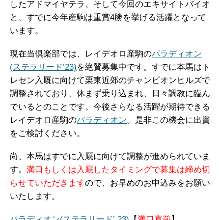
したアドマイヤテラ、そして今回のエキサイトバイオ
と、すでに今年産駒は重賞4勝を挙げる活躍となって
います。
現在当倶楽部では、レイデオロ産駒の
パラディオン
(ステラリード’23)
を絶賛募集中です。すでに本馬はト
レセン入厩に向けて栗東近郊のチャンピオンヒルズで
調整されており、休まず乗り込まれ、日々調教に臨ん
でいるとのことです。今後さらなる活躍が期待できる
レイデオロ産駒の
パラディオン
。是非この機会に出資
をご検討ください。
尚、本馬はすでに入厩に向けて調整が進められていま
す。
満口もしくは入厩したタイミングで募集は締め切
らせていただきます
ので、お早めのお申込みをお願い
いたします。
パラディオン(ステラリード’ 23)
【
満口直前
】