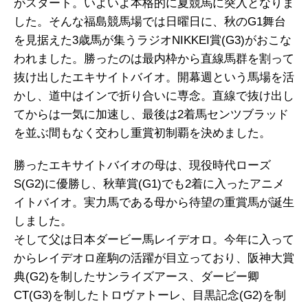
がスタート。いよいよ本格的に夏競馬に突入となりま
した。そんな福島競馬場では日曜日に、秋のG1舞台
を見据えた3歳馬が集うラジオNIKKEI賞(G3)がおこな
われました。勝ったのは最内枠から直線馬群を割って
抜け出したエキサイトバイオ。開幕週という馬場を活
かし、道中はインで折り合いに専念。直線で抜け出し
てからは一気に加速し、最後は2着馬センツブラッド
を並ぶ間もなく交わし重賞初制覇を決めました。
勝ったエキサイトバイオの母は、現役時代ローズ
S(G2)に優勝し、秋華賞(G1)でも2着に入ったアニメ
イトバイオ。実力馬である母から待望の重賞馬が誕生
しました。
そして父は日本ダービー馬レイデオロ。今年に入って
からレイデオロ産駒の活躍が目立っており、阪神大賞
典(G2)を制したサンライズアース、ダービー卿
CT(G3)を制したトロヴァトーレ、目黒記念(G2)を制