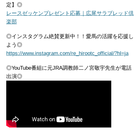
定】◎
レースゼッケンプレゼント応募｜広尾サラブレッド倶
楽部
◎インスタグラム絶賛更新中！！愛馬の活躍を応援し
よう◎
https://www.instagram.com/re_hirootc_official/?hl=ja
◎YouTube番組に元JRA調教師二ノ宮敬宇先生が電話
出演◎