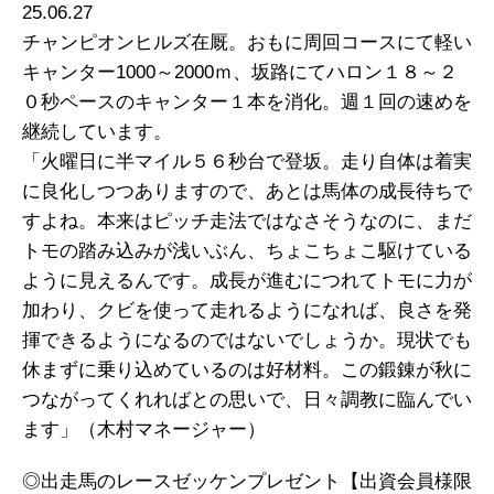
25.06.27
チャンピオンヒルズ在厩。おもに周回コースにて軽い
キャンター1000～2000ｍ、坂路にてハロン１８～２
０秒ペースのキャンター１本を消化。週１回の速めを
継続しています。
「火曜日に半マイル５６秒台で登坂。走り自体は着実
に良化しつつありますので、あとは馬体の成長待ちで
すよね。本来はピッチ走法ではなさそうなのに、まだ
トモの踏み込みが浅いぶん、ちょこちょこ駆けている
ように見えるんです。成長が進むにつれてトモに力が
加わり、クビを使って走れるようになれば、良さを発
揮できるようになるのではないでしょうか。現状でも
休まずに乗り込めているのは好材料。この鍛錬が秋に
つながってくれればとの思いで、日々調教に臨んでい
ます」（木村マネージャー）
◎出走馬のレースゼッケンプレゼント【出資会員様限