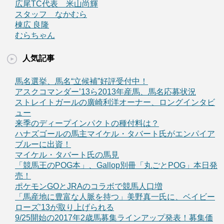
広尾TC代表 米山尚輝
スタッフ なかむら
棟広 良隆
むらちゃん
人気記事
馬名選挙、馬名“立候補”好評受付中！
アスクコマンダー’13ら2013年産馬、馬名応募状況
ストレイトガールの廣崎利洋オーナー、ロングインタビ
ュー
来季のディープインパクトの種付料は？
ハナズゴールの馬主マイケル・タバート氏がエンパイア
ブルーに出資！
マイケル・タバート氏の馬見
「競馬王のPOG本」、Gallop別冊「丸ごとPOG」本日発
売！
ポケモンGOとJRAのコラボで競馬人口増
「馬産地に豊富な人脈を持つ」美野真一氏に、ベイビー
ローズ’13が取り上げられる
9/25開始の2017年2歳馬募集ラインアップ発表！募集価