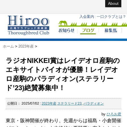
About
ホーム
>
2023年産
>
ラジオNIKKEI賞はレイデオロ産駒の
エキサイトバイオが優勝！レイデオ
ロ産駒のパラディオン(ステラリー
ド’23)絶賛募集中！
公開日：
2025/07/02
:
2023年産
ステラリード23
,
パラディオン
by
ひろお君
東京・阪神開催が終わり、先週からは福島・小倉開催