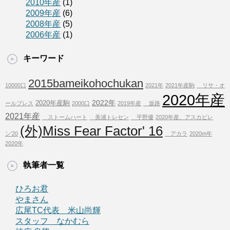
2010年産
(1)
2009年産
(6)
2008年産
(5)
2006年産
(1)
キーワード
2015bameikohochukan
10000口
2021年
2021年産駒
リサ・オ
2020年産
2022年
2020年産駒
ールプレス
2000口
2019年産
坂路
2021年産
ストームハート
美浦トレセン
平野優
2020年産、アスカビレ
(外)Miss Fear Factor' 16
ン'20
アカラ
2020m年
2020年
執筆者一覧
ひろお君
やまさん
広尾TC代表 米山尚輝
スタッフ なかむら