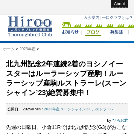
About
ホーム
>
2023年産
>
北九州記念2年連続2着のヨシノイー
スターはルーラーシップ産駒！ルー
ラーシップ産駒ルストラーレ(スーン
シャイン’23)絶賛募集中！
公開日：
2025/07/09
:
2023年産
スーンシャイン'23
,
ルストラーレ
by
ひろお君
先週の日曜日、小倉11Rでは北九州記念(G3)がおこな