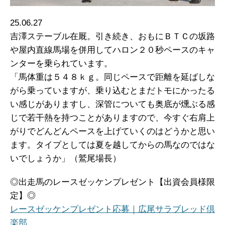
25.06.27
吉澤ステーブル在厩。引き続き、おもにＢＴＣの坂路
や屋内直線馬場を併用してハロン２０秒ペースのキャ
ンターを乗られています。
「馬体重は５４８ｋｇ。同じペースで距離を延ばしな
がら乗っていますが、乗り込むとまだトモにかったる
い感じがありますし、深管についても奥底が燻ぶる感
じで若干熱を持つことがありますので、今すぐ右肩上
がりでどんどんペースを上げていくのはどうかと思い
ます。タイプとしては夏を越してからの馬なのではな
いでしょうか」（鷲尾場長）
◎出走馬のレースゼッケンプレゼント【出資会員様限
定】◎
レースゼッケンプレゼント応募｜広尾サラブレッド倶
楽部