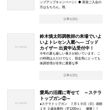
ップアップキャンペーン）◆ 新規ご入会の
方はもちろん、既
記事を読む
鈴木慎太郎調教師の来場でいよ
いよトレセン入厩へ― ゴッド
カイザー 出資申込受付中！
今年の夏も厳しい暑さが続いています。こ
の時期は人だけでなく、競走馬にとっても
体調管理が非常に重要な季
記事を読む
愛馬の活躍に寄せて ～ステラ
トップガン②～
●ステラトップガン ７月１９日（日）函館
１Ｒ ２歳未勝利（芝1200ｍ） 優勝！！