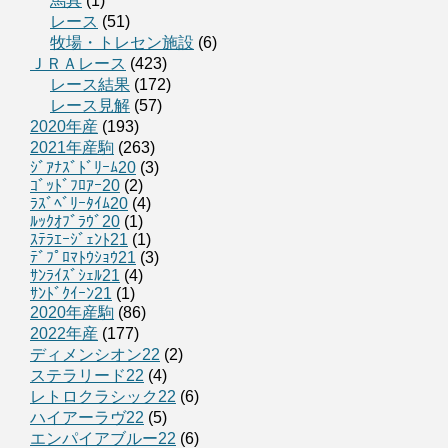
馬具
(1)
レース
(51)
牧場・トレセン施設
(6)
ＪＲＡレース
(423)
レース結果
(172)
レース見解
(57)
2020年産
(193)
2021年産駒
(263)
ｼﾞｱﾅｽﾞﾄﾞﾘｰﾑ20
(3)
ｺﾞｯﾄﾞﾌﾛｱｰ20
(2)
ﾗｽﾞﾍﾞﾘｰﾀｲﾑ20
(4)
ﾙｯｸｵﾌﾞﾗｳﾞ20
(1)
ｽﾃﾗｴｰｼﾞｪﾝﾄ21
(1)
ﾃﾞﾌﾟﾛﾏﾄｳｼｮｳ21
(3)
ｻﾝﾗｲｽﾞｼｪﾙ21
(4)
ｻﾝﾄﾞｸｲｰﾝ21
(1)
2020年産駒
(86)
2022年産
(177)
ディメンシオン22
(2)
ステラリード22
(4)
レトロクラシック22
(6)
ハイアーラヴ22
(5)
エンパイアブルー22
(6)