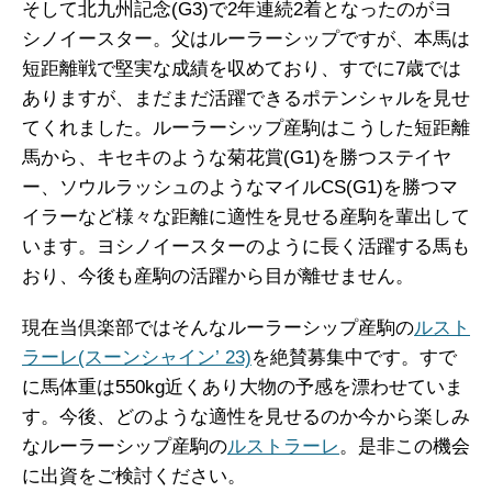
そして北九州記念(G3)で2年連続2着となったのがヨ
シノイースター。父はルーラーシップですが、本馬は
短距離戦で堅実な成績を収めており、すでに7歳では
ありますが、まだまだ活躍できるポテンシャルを見せ
てくれました。ルーラーシップ産駒はこうした短距離
馬から、キセキのような菊花賞(G1)を勝つステイヤ
ー、ソウルラッシュのようなマイルCS(G1)を勝つマ
イラーなど様々な距離に適性を見せる産駒を輩出して
います。ヨシノイースターのように長く活躍する馬も
おり、今後も産駒の活躍から目が離せません。
現在当倶楽部ではそんなルーラーシップ産駒の
ルスト
ラーレ(スーンシャイン’ 23)
を絶賛募集中です。すで
に馬体重は550kg近くあり大物の予感を漂わせていま
す。今後、どのような適性を見せるのか今から楽しみ
なルーラーシップ産駒の
ルストラーレ
。是非この機会
に出資をご検討ください。