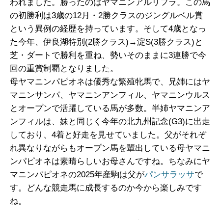
われました。勝ったのはヤマニンアルリフラ。この馬
の初勝利は3歳の12月・2勝クラスのジングルベル賞
という異例の経歴を持っています。そして4歳となっ
た今年、伊良湖特別(2勝クラス)→淀S(3勝クラス)と
芝・ダートで勝利を重ね、勢いそのままに3連勝で今
回の重賞制覇となりました。
母ヤマニンパピオネは優秀な繁殖牝馬で、兄姉にはヤ
マニンサンパ、ヤマニンアンフィル、ヤマニンウルス
とオープンで活躍している馬が多数。半姉ヤマニンア
ンフィルは、妹と同じく今年の北九州記念(G3)に出走
しており、4着と好走を見せていました。父がそれぞ
れ異なりながらもオープン馬を輩出している母ヤマニ
ンパピオネは素晴らしいお母さんですね。ちなみにヤ
マニンパピオネの2025年産駒は父が
パンサラッサ
で
す。どんな競走馬に成長するのか今から楽しみです
ね。