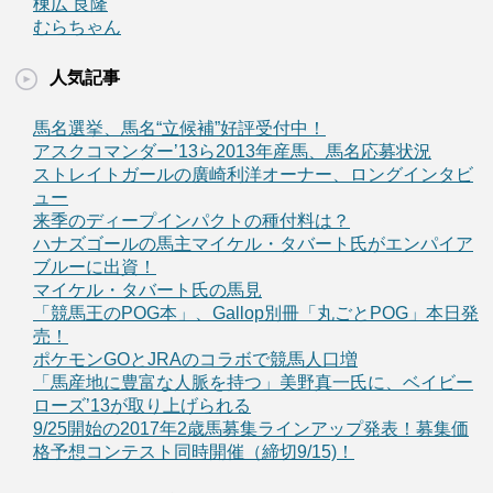
棟広 良隆
むらちゃん
人気記事
馬名選挙、馬名“立候補”好評受付中！
アスクコマンダー’13ら2013年産馬、馬名応募状況
ストレイトガールの廣崎利洋オーナー、ロングインタビ
ュー
来季のディープインパクトの種付料は？
ハナズゴールの馬主マイケル・タバート氏がエンパイア
ブルーに出資！
マイケル・タバート氏の馬見
「競馬王のPOG本」、Gallop別冊「丸ごとPOG」本日発
売！
ポケモンGOとJRAのコラボで競馬人口増
「馬産地に豊富な人脈を持つ」美野真一氏に、ベイビー
ローズ’13が取り上げられる
9/25開始の2017年2歳馬募集ラインアップ発表！募集価
格予想コンテスト同時開催（締切9/15)！