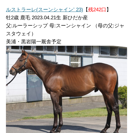
ルストラーレ(スーンシャイン’ 23)
【
残242口
】
牡
2歳 鹿毛 2023.04.21生 新ひだか産
父:ルーラーシップ 母:スーンシャイン （母の父:ジャ
スタウェイ）
美浦・黒岩陽一厩舎予定