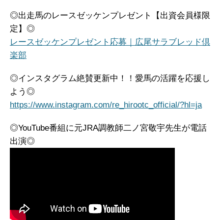
◎出走馬のレースゼッケンプレゼント【出資会員様限
定】◎
レースゼッケンプレゼント応募｜広尾サラブレッド倶
楽部
◎インスタグラム絶賛更新中！！愛馬の活躍を応援し
よう◎
https://www.instagram.com/re_hirootc_official/?hl=ja
◎YouTube番組に元JRA調教師二ノ宮敬宇先生が電話
出演◎