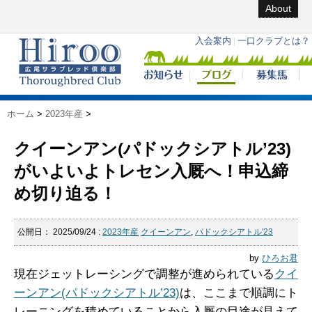
About
ホーム
>
2023年産
>
クイーンアン(パドックシアトル’23)
がいよいよトレセン入厩へ！申込締
め切り迫る！
公開日：
2025/09/24
:
2023年産
クイーンアン
,
パドックシアトル'23
by
ひろお君
現在ジェットレーシングで調整が進められている
クイ
ーンアン(パドックシアトル’23)
は、ここまで順調にト
レーニングを積めていることから入厩の目途が見えて