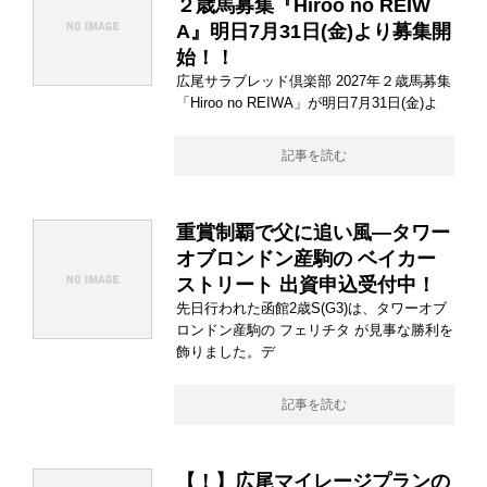
２歳馬募集『Hiroo no REIW
A』明日7月31日(金)より募集開
始！！
広尾サラブレッド倶楽部 2027年２歳馬募集
「Hiroo no REIWA」が明日7月31日(金)よ
記事を読む
重賞制覇で父に追い風―タワー
オブロンドン産駒の ベイカー
ストリート 出資申込受付中！
先日行われた函館2歳S(G3)は、タワーオブ
ロンドン産駒の フェリチタ が見事な勝利を
飾りました。デ
記事を読む
【！】広尾マイレージプランの