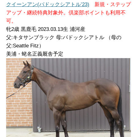
クイーンアン(パドックシアトル’23)
新規・ステップ
アップ・継続特典対象外。倶楽部ポイントも利用不
可。
牝2
歳 黒鹿毛 2023.03.13生 浦河産
父:キタサンブラック 母:パドックシアトル （母の
父:Seattle Fitz）
美浦・蛯名正義厩舎予定