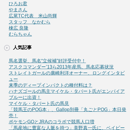
ひろお君
やまさん
広尾TC代表 米山尚輝
スタッフ なかむら
棟広 良隆
むらちゃん
人気記事
馬名選挙、馬名“立候補”好評受付中！
アスクコマンダー’13ら2013年産馬、馬名応募状況
ストレイトガールの廣崎利洋オーナー、ロングインタビ
ュー
来季のディープインパクトの種付料は？
ハナズゴールの馬主マイケル・タバート氏がエンパイア
ブルーに出資！
マイケル・タバート氏の馬見
「競馬王のPOG本」、Gallop別冊「丸ごとPOG」本日発
売！
ポケモンGOとJRAのコラボで競馬人口増
「馬産地に豊富な人脈を持つ」美野真一氏に、ベイビー