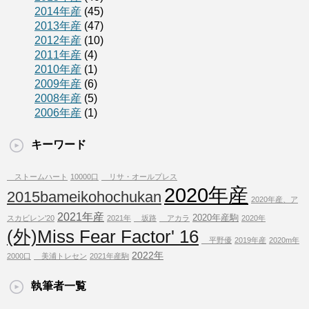
2014年産
(45)
2013年産
(47)
2012年産
(10)
2011年産
(4)
2010年産
(1)
2009年産
(6)
2008年産
(5)
2006年産
(1)
キーワード
ストームハート
10000口
リサ・オールプレス
2020年産
2015bameikohochukan
2020年産、ア
2021年産
2020年産駒
スカビレン'20
2021年
坂路
アカラ
2020年
(外)Miss Fear Factor' 16
平野優
2019年産
2020m年
2022年
2000口
美浦トレセン
2021年産駒
執筆者一覧