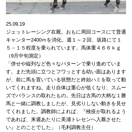
25.09.19
ジェットレーシング在厩。おもに周回コースにて普通
キャンター2400ｍを消化。週１～２回、坂路にて１
５－１５程度を乗られています。馬体重４６６ｋｇ
（9月中旬測定）
「併せや縦列など色々なパターンで乗り進めていま
す。まだ先頭に立つとフワッとする幼い面はあります
が、前に馬を置いている状態だと終始ハミを取って動
いてくれますね。走り自体は重心が低くなり、スムー
ズでバランスの取れたもの。先日は古馬の大柄な１勝
馬と一緒に調教しましたが、見劣りしない動きを見せ
てくれました。調教師によれば、『検疫が取れるよう
であれば、来週あたりに美浦トレセンへ入厩させた
い』とのことでした」（毛利調教主任）