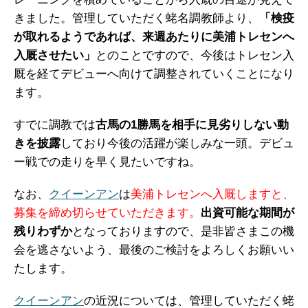
きました。管理していただく蛯名調教師より、
「検疫
が取れるようであれば、来週あたりに美浦トレセンへ
入厩させたい」
とのことですので、今後はトレセン入
厩を経てデビューへ向けて調整されていくことになり
ます。
すでに調教では
古馬の1勝馬を相手に見劣りしない動
きを披露
しており今後の活躍が楽しみな一頭。デビュ
ー戦での走りを早く見たいですね。
なお、
クイーンアン
は
美浦トレセンへ入厩しますと、
募集を締め切らせていただきます。
出資可能な期間が
残りわずか
となっておりますので、是非皆さまこの機
会を逃さないよう、最後のご検討をよろしくお願いい
たします。
クイーンアン
の近況については、管理していただく蛯