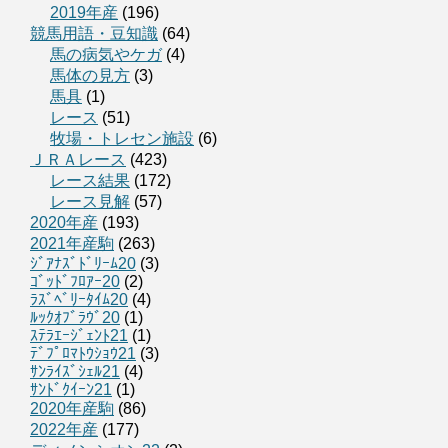
2019年産
(196)
競馬用語・豆知識
(64)
馬の病気やケガ
(4)
馬体の見方
(3)
馬具
(1)
レース
(51)
牧場・トレセン施設
(6)
ＪＲＡレース
(423)
レース結果
(172)
レース見解
(57)
2020年産
(193)
2021年産駒
(263)
ｼﾞｱﾅｽﾞﾄﾞﾘｰﾑ20
(3)
ｺﾞｯﾄﾞﾌﾛｱｰ20
(2)
ﾗｽﾞﾍﾞﾘｰﾀｲﾑ20
(4)
ﾙｯｸｵﾌﾞﾗｳﾞ20
(1)
ｽﾃﾗｴｰｼﾞｪﾝﾄ21
(1)
ﾃﾞﾌﾟﾛﾏﾄｳｼｮｳ21
(3)
ｻﾝﾗｲｽﾞｼｪﾙ21
(4)
ｻﾝﾄﾞｸｲｰﾝ21
(1)
2020年産駒
(86)
2022年産
(177)