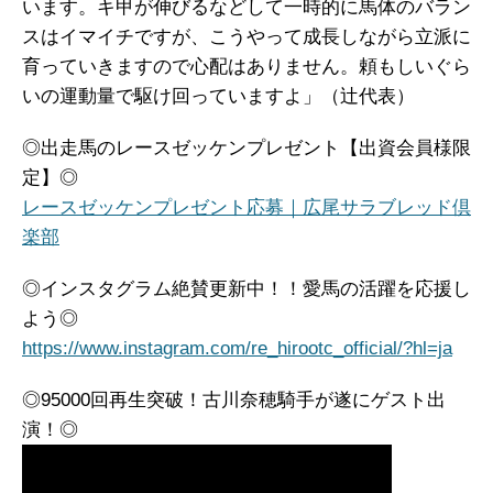
います。キ甲が伸びるなどして一時的に馬体のバラン
スはイマイチですが、こうやって成長しながら立派に
育っていきますので心配はありません。頼もしいぐら
いの運動量で駆け回っていますよ」（辻代表）
◎出走馬のレースゼッケンプレゼント【出資会員様限
定】◎
レースゼッケンプレゼント応募｜広尾サラブレッド倶
楽部
◎インスタグラム絶賛更新中！！愛馬の活躍を応援し
よう◎
https://www.instagram.com/re_hirootc_official/?hl=ja
◎95000回再生突破！古川奈穂騎手が遂にゲスト出
演！◎