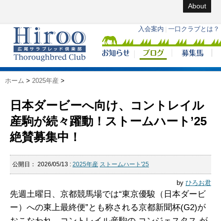
About
ホーム
>
2025年産
>
日本ダービーへ向け、コントレイル
産駒が続々躍動！ストームハート’25
絶賛募集中！
公開日：
2026/05/13
:
2025年産
ストームハート'25
by
ひろお君
先週土曜日、京都競馬場では“
東京優駿（日本ダービ
ー）
への東上最終便”とも称される
京都新聞杯
(G2)が
おこなわれ、コントレイル産駒の
コンジェスタス
が