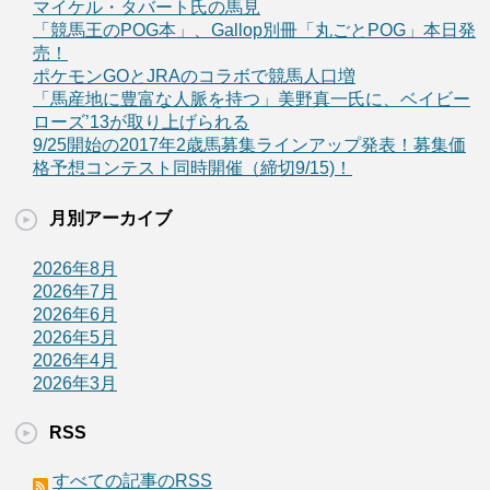
マイケル・タバート氏の馬見
「競馬王のPOG本」、Gallop別冊「丸ごとPOG」本日発
売！
ポケモンGOとJRAのコラボで競馬人口増
「馬産地に豊富な人脈を持つ」美野真一氏に、ベイビー
ローズ’13が取り上げられる
9/25開始の2017年2歳馬募集ラインアップ発表！募集価
格予想コンテスト同時開催（締切9/15)！
月別アーカイブ
2026年8月
2026年7月
2026年6月
2026年5月
2026年4月
2026年3月
RSS
すべての記事のRSS