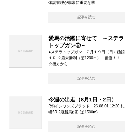
体調管理が非常に重要な季
記事を読む
愛馬の活躍に寄せて ～ステラ
トップガン②～
●ステラトップガン ７月１９日（日）函館
１Ｒ ２歳未勝利（芝1200ｍ） 優勝！！
☆後方から
記事を読む
今週の出走（8月1日・2日）
(外)インワンズブラッド 26.08.01 12:20 札
幌5R 2歳新馬(混) (芝1500m)
記事を読む