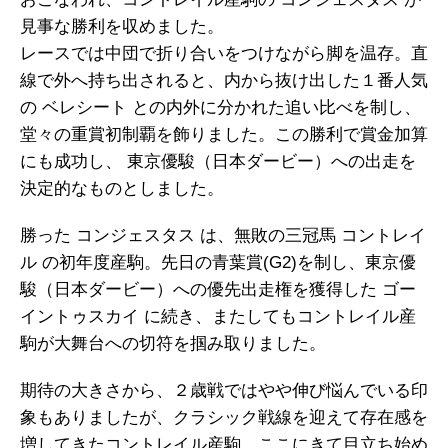
見事な勝利を収めました。
レースでは中団で折り合いをつけながら脚を温存。直
線で外へ持ち出されると、内から抜け出した１番人気
の
ベレシート
との内外に分かれた追い比べを制し、
堂々の重賞初制覇を飾りました。この勝利で賞金加算
にも成功し、
東京優駿（日本ダービー）
への出走を
決定的なものとしました。
勝った コンジェスタス は、無敗の三冠馬
コントレイ
ル
の初年度産駒。先日の
青葉賞(G2)
を制し、
東京優
駿（日本ダービー）
への優先出走権を獲得した
ゴー
イントゥスカイ
に続き、またしてもコントレイル産
駒が大舞台への切符を掴み取りました。
期待の大きさから、２歳戦ではやや伸び悩んでいる印
象もありましたが、クラシック戦線を迎えて存在感を
増してきたコントレイル産駒。ここにきて目立ち始め