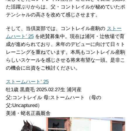
た活躍ぶりからは、父・コントレイルが秘めていたポ
テンシャルの高さを改めて感じさせます。
そして、当倶楽部では、コントレイル産駒の
ストー
ムハート’ 25
を絶賛募集中。現在は浦河・辻牧場で育
成が進められており、来年のデビューに向けて日々ト
レーニングを重ねています。本馬もコントレイル産駒
らしいスケールを感じさせる将来有望な一頭。是非こ
の機会に出資をご検討ください。
ストームハート’ 25
牡1歳 黒鹿毛 2025.02.27生 浦河産
父:コントレイル 母:ストームハート （母の
父:Uncaptured）
美浦・蛯名正義厩舎