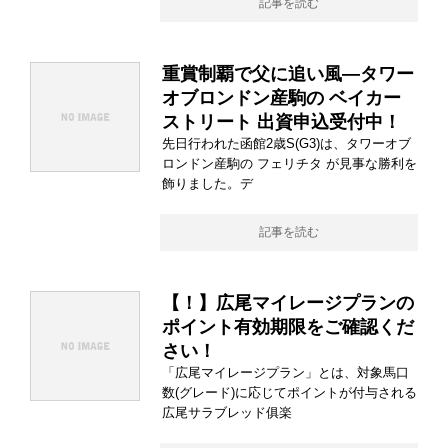
記事を読む
重賞制覇で父に追い風―タワー
オブロンドン産駒の ベイカー
ストリート 出資申込受付中！
先日行われた函館2歳S(G3)は、タワーオブ
ロンドン産駒の フェリチタ が見事な勝利を
飾りました。デ
記事を読む
【！】広尾マイレージプランの
ポイント有効期限をご確認くだ
さい！
「広尾マイレージプラン」とは、対象馬口
数(グレード)に応じてポイントが付与される
広尾サラブレッド俱楽