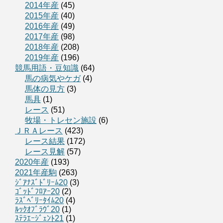
2014年産
(45)
2015年産
(40)
2016年産
(49)
2017年産
(98)
2018年産
(208)
2019年産
(196)
競馬用語・豆知識
(64)
馬の病気やケガ
(4)
馬体の見方
(3)
馬具
(1)
レース
(51)
牧場・トレセン施設
(6)
ＪＲＡレース
(423)
レース結果
(172)
レース見解
(57)
2020年産
(193)
2021年産駒
(263)
ｼﾞｱﾅｽﾞﾄﾞﾘｰﾑ20
(3)
ｺﾞｯﾄﾞﾌﾛｱｰ20
(2)
ﾗｽﾞﾍﾞﾘｰﾀｲﾑ20
(4)
ﾙｯｸｵﾌﾞﾗｳﾞ20
(1)
ｽﾃﾗｴｰｼﾞｪﾝﾄ21
(1)