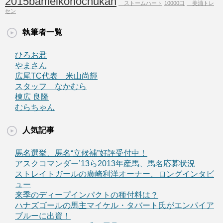
2015bameikohochukan
ストームハート
10000口
美浦トレ
セン
執筆者一覧
ひろお君
やまさん
広尾TC代表 米山尚輝
スタッフ なかむら
棟広 良隆
むらちゃん
人気記事
馬名選挙、馬名“立候補”好評受付中！
アスクコマンダー’13ら2013年産馬、馬名応募状況
ストレイトガールの廣崎利洋オーナー、ロングインタビ
ュー
来季のディープインパクトの種付料は？
ハナズゴールの馬主マイケル・タバート氏がエンパイア
ブルーに出資！