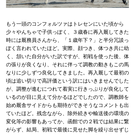
もう一頭のコンフォルツァはトレセンにいた頃から
少々やんちゃで子供っぽく、３歳春に再入厩してきた
時には厩務員さんから、「１歳年下？」と半分冗談っ
ぽく言われていたほど。実際、顔つき、体つき共に幼
く、頷いた自分がいた訳ですが、初戦を使った後、体
の張りが良くなり、それに伴って調教の動きもこの馬
なりに少しずつ良化してきました。再入厩して最初の
頃は追い切りで高評価という訳にはいきませんでした
が、調整が進むにつれて着実に行きっぷりが良化して
いるのが目に見えて分かるほどでしたので、調教師を
始め厩舎サイドからも期待ができそうなコメントも出
ていたほど。残念ながら、除外続きや輸送後の環境の
変化等の影響もあってか、函館での２戦では結果に繋
がらず、結局、初戦で最後に見せた脚を繰り出せずじ