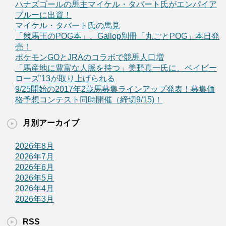
ハナズゴールの馬主マイケル・タバート氏がエンパイア
ブルーに出資！
マイケル・タバート氏の馬見
「競馬王のPOG本」、Gallop別冊「丸ごとPOG」本日発
売！
ポケモンGOとJRAのコラボで競馬人口増
「馬産地に豊富な人脈を持つ」美野真一氏に、ベイビー
ローズ’13が取り上げられる
9/25開始の2017年2歳馬募集ラインアップ発表！募集価
格予想コンテスト同時開催（締切9/15)！
月別アーカイブ
2026年8月
2026年7月
2026年6月
2026年5月
2026年4月
2026年3月
RSS