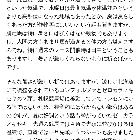
といった気温で、水曜日は最高気温が体温並みという
よりも高熱位になった地域もあったとか。夏は夏らし
くあった方が作物等にはいいという話も聞きますが、
競走馬は特に暑さには強くはない動物でもあります
し、人間の方もあまり度が過ぎると体の方も堪えます
のでね。特に週末のレース開催時は日中ということも
ありますし、暑さが厳しくならないように祈るばかり
です。
そんな暑さが厳しい折ではありますが、涼しい北海道
にて調整をされているコンフォルツァとゼロカラノキ
セキの２頭。札幌競馬場に移動していてトレセンにい
る訳ではないため、視覚的には分からない部分はある
のですが、夏は好調という話も挙がっていたゼロカラ
ノキセキ。先週の競馬では４角で先頭に並びかける積
極策で、直線では一旦先頭に立つシーンもありました