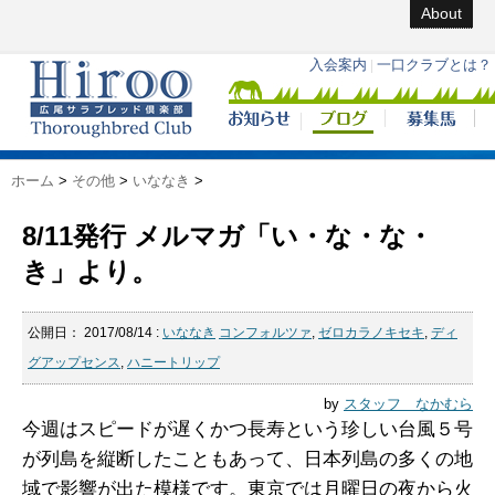
About
ホーム
>
その他
>
いななき
>
8/11発行 メルマガ「い・な・な・
き」より。
公開日：
2017/08/14
:
いななき
コンフォルツァ
,
ゼロカラノキセキ
,
ディ
グアップセンス
,
ハニートリップ
by
スタッフ なかむら
今週はスピードが遅くかつ長寿という珍しい台風５号
が列島を縦断したこともあって、日本列島の多くの地
域で影響が出た模様です。東京では月曜日の夜から火