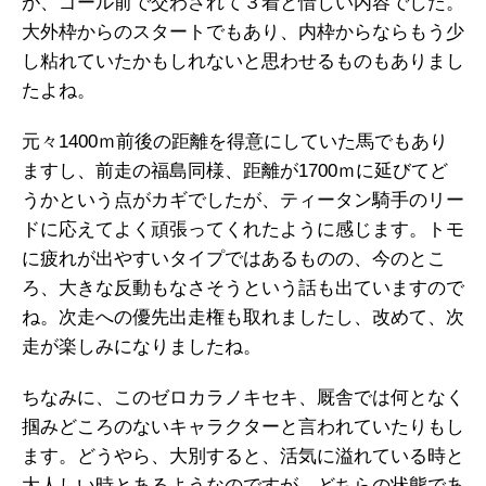
が、ゴール前で交わされて３着と惜しい内容でした。
大外枠からのスタートでもあり、内枠からならもう少
し粘れていたかもしれないと思わせるものもありまし
たよね。
元々1400ｍ前後の距離を得意にしていた馬でもあり
ますし、前走の福島同様、距離が1700ｍに延びてど
うかという点がカギでしたが、ティータン騎手のリー
ドに応えてよく頑張ってくれたように感じます。トモ
に疲れが出やすいタイプではあるものの、今のとこ
ろ、大きな反動もなさそうという話も出ていますので
ね。次走への優先出走権も取れましたし、改めて、次
走が楽しみになりましたね。
ちなみに、このゼロカラノキセキ、厩舎では何となく
掴みどころのないキャラクターと言われていたりもし
ます。どうやら、大別すると、活気に溢れている時と
大人しい時とあるようなのですが、どちらの状態であ