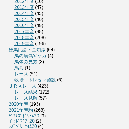
2012年産
(10)
2013年産
(47)
2014年産
(45)
2015年産
(40)
2016年産
(49)
2017年産
(98)
2018年産
(208)
2019年産
(196)
競馬用語・豆知識
(64)
馬の病気やケガ
(4)
馬体の見方
(3)
馬具
(1)
レース
(51)
牧場・トレセン施設
(6)
ＪＲＡレース
(423)
レース結果
(172)
レース見解
(57)
2020年産
(193)
2021年産駒
(263)
ｼﾞｱﾅｽﾞﾄﾞﾘｰﾑ20
(3)
ｺﾞｯﾄﾞﾌﾛｱｰ20
(2)
ﾗｽﾞﾍﾞﾘｰﾀｲﾑ20
(4)