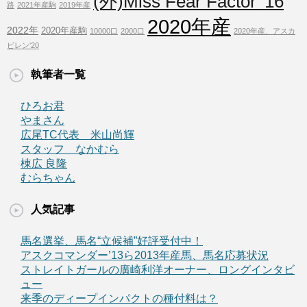
(外)Miss Fear Factor' 16
路
2021年産駒
2019年産
2020年産
2022年
2020年産駒
10000口
2000口
2020年産、アスカ
ビレン'20
執筆者一覧
ひろお君
やまさん
広尾TC代表 米山尚輝
スタッフ なかむら
棟広 良隆
むらちゃん
人気記事
馬名選挙、馬名“立候補”好評受付中！
アスクコマンダー’13ら2013年産馬、馬名応募状況
ストレイトガールの廣崎利洋オーナー、ロングインタビ
ュー
来季のディープインパクトの種付料は？