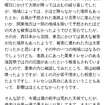
曜日にかけて大雨が降っては止むの繰り返しでした
が、地域によっては、さほど降らなかった場所もあっ
たとか。台風が予想された進路より北寄りに進んだせ
いか、関東地方は一部の地域を除いて予想されたほど
の大きな被害は出なかったようでひと安心でしたが、
その分、西日本から北陸、東北にかけては甚大な被害
が出た場所もあったようで、被害に遭われた方は大変
だったかと思います。その中の一つの地域にはなるの
でしょうけども、進路上にあった栗東トレセンのある
滋賀県では川の氾濫があったという報道もされていま
したので、栗東の方に確認してみたところ、雨は結構
降ったようですが、近くの川が若干増水した程度だっ
たようですし、トレセンは高台にあるということもあ
って、影響はほとんどなかったそうです。
そんな訳で、今週は週の前半は荒れた天候でしたが、
後半は台風一過で暑さがぶり返してきて、まさに８月