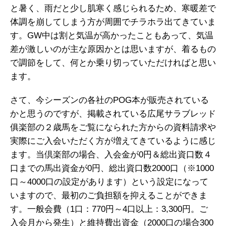
と暑く、雨だと少し肌寒く感じられるため、寒暖差で
体調を崩してしまう方が周囲でチラホラ出てきていま
す。GW中は割と気温が高かったこともあって、気温
差が激しいのが主な原因かとは思いますが、着るもの
で調節をして、何とか乗り切っていただければと思い
ます。
さて、今シーズンの各社のPOG本が販売されている
かと思うのですが、掲載されている広尾サラブレッド
俱楽部の２歳馬をご覧になられた方からの資料請求や
実際にご入会いただく方が増えてきているように感じ
ます。当倶楽部の場合、入会金が0円＆総出資口数４
口までの馬出資金が0円、総出資口数2000口（※1000
口～4000口の設定があります）という設定になって
いますので、最初のご負担額を抑えることができま
す。一般会費（1口：770円～4口以上：3,300円。ご
入会月から発生）と維持費出資金（2000口の場合300