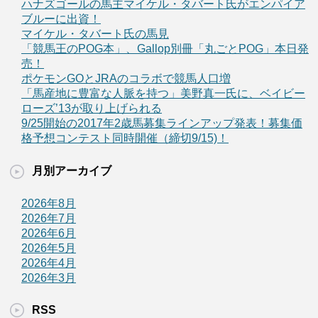
ハナズゴールの馬主マイケル・タバート氏がエンパイア
ブルーに出資！
マイケル・タバート氏の馬見
「競馬王のPOG本」、Gallop別冊「丸ごとPOG」本日発
売！
ポケモンGOとJRAのコラボで競馬人口増
「馬産地に豊富な人脈を持つ」美野真一氏に、ベイビー
ローズ’13が取り上げられる
9/25開始の2017年2歳馬募集ラインアップ発表！募集価
格予想コンテスト同時開催（締切9/15)！
月別アーカイブ
2026年8月
2026年7月
2026年6月
2026年5月
2026年4月
2026年3月
RSS