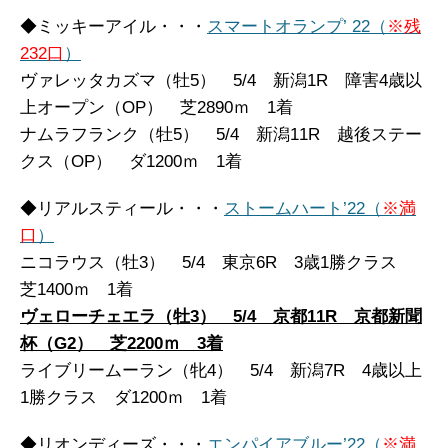
◆ミッキーアイル・・・
スマートオランプ’ 22（
※残
232口
）
ヴァレッタカズマ（牡5） 5/4 新潟1R 障害4歳以
上オープン（OP） 芝2890ｍ 1着
ナムラフランク（牡5） 5/4 新潟11R 越後ステー
クス（OP） ダ1200ｍ 1着
◆リアルスティール・・・
ストームハート’22（
※満
口
）
ニコラウス（牡3） 5/4 東京6R 3歳1勝クラス
芝1400ｍ 1着
ヴェローチェエラ（牡3） 5/4 京都11R 京都新聞
杯（G2） 芝2200ｍ 3着
ライブリームーラン（牝4） 5/4 新潟7R 4歳以上
1勝クラス ダ1200ｍ 1着
◆リオンディーズ・・・
エンパイアブルー’22（
※満