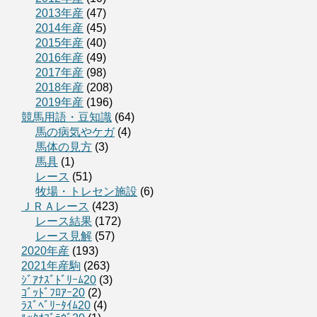
2013年産
(47)
2014年産
(45)
2015年産
(40)
2016年産
(49)
2017年産
(98)
2018年産
(208)
2019年産
(196)
競馬用語・豆知識
(64)
馬の病気やケガ
(4)
馬体の見方
(3)
馬具
(1)
レース
(51)
牧場・トレセン施設
(6)
ＪＲＡレース
(423)
レース結果
(172)
レース見解
(57)
2020年産
(193)
2021年産駒
(263)
ｼﾞｱﾅｽﾞﾄﾞﾘｰﾑ20
(3)
ｺﾞｯﾄﾞﾌﾛｱｰ20
(2)
ﾗｽﾞﾍﾞﾘｰﾀｲﾑ20
(4)