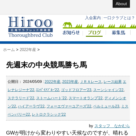
About
ホーム
>
2022年産
>
先週末の中央競馬勝ち馬
公開日：
2024/05/09
:
2022年産
,
2023年産
,
ＪＲＡレース
,
レース結果
エ
レナレジーナ'22
,
ｴﾝﾊﾟｲｱﾌﾞﾙｰ'22
,
ゴッドフロアー'23
,
スーンシャイン'22
,
ステラリード'22
,
ストームハート’22
,
スマートオランプ'22
,
ディメンシオ
ン'22
,
ハイアーラヴ'22
,
フォーエヴァーユアーズ'22
,
ベルミュール23
,
ミス
ペンバリー22
,
レトロクラシック'22
by
スタッフ なかむら
GWが明けから変わりやすい天候なのですが、晴れる