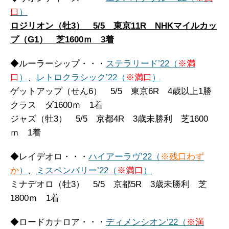
口
）
ロジリオン（牡3） 5/5 東京11R NHKマイルカッ
プ（G1） 芝1600ｍ 3着
◆ルーラーシップ・・・
ステラリード’22（
※満
口
）
、
レトロクラシック’22（
※満口
）
ゲットアップ（せん6） 5/5 東京6R 4歳以上1勝
クラス ダ1600ｍ 1着
ジャズ（牡3） 5/5 京都4R 3歳未勝利 芝1600
ｍ 1着
◆レイデオロ・・・
ハイアーラヴ’22（
※残口わず
か
）
、
ミスペンバリー’22（
※満口
）
ミナデオロ（牡3） 5/5 京都5R 3歳未勝利 芝
1800ｍ 1着
◆ロードカナロア・・・
ディメンシオン’22（
※満