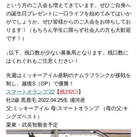
という方のご入会も増えてきています。ぜひご自身へ
の誕生日プレゼントに一口ライフを始めてみてはいか
がでしょうか。ぜひ皆様からのご入会をお待ちしてお
ります！（もちろん学生に限らず社会人の方も大歓迎
です！）
↓以下、残口数が少ない募集馬となります。残口数に
はくれぐれもご注意ください！
先週はミッキーアイル産駒のナムラフランクが接戦を
制し、越後S（OP）で優勝！
スマートオランプ’22
【
残232口
】
牡
2歳 黒鹿毛 2022.04.25生 浦河産
父:ミッキーアイル 母:スマートオランプ （母の父:キ
ングズベスト）
栗東・武英智厩舎予定