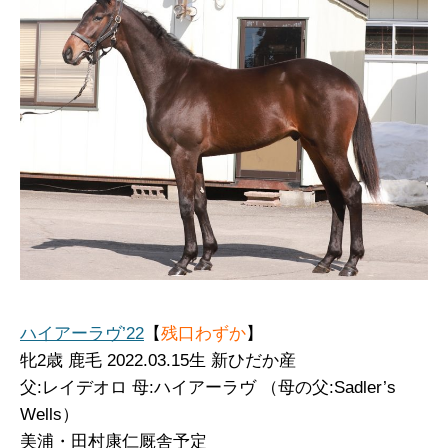
ハイアーラヴ’22
【
残口わずか
】
牝
2歳 鹿毛 2022.03.15生 新ひだか産
父:レイデオロ 母:ハイアーラヴ （母の父:Sadler’s
Wells）
美浦・田村康仁厩舎予定