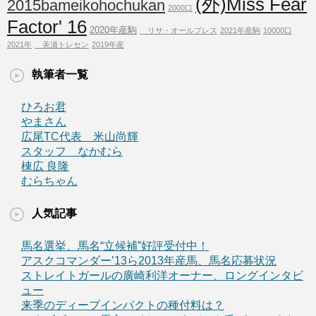
(外)Miss Fear
2015bameikohochukan
2000口
Factor' 16
2020年産駒
リサ・オールプレス
2021年産駒
10000口
2021年
美浦トレセン
2019年産
執筆者一覧
ひろお君
やまさん
広尾TC代表 米山尚輝
スタッフ なかむら
棟広 良隆
むらちゃん
人気記事
馬名選挙、馬名“立候補”好評受付中！
アスクコマンダー’13ら2013年産馬、馬名応募状況
ストレイトガールの廣崎利洋オーナー、ロングインタビ
ュー
来季のディープインパクトの種付料は？