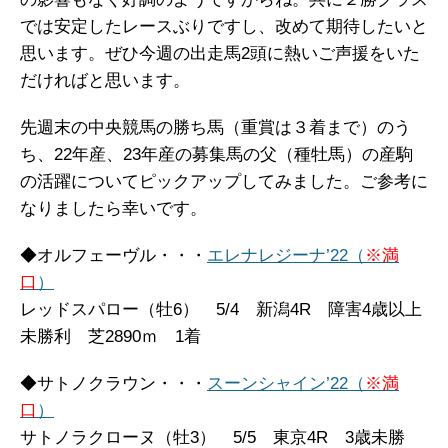
では安定したレースぶりですし、改めて期待したいと
思います。ぜひ今週の出走馬2頭に熱いご声援をいた
だければと思います。
先週末の中央競馬の勝ち馬（重賞は３着まで）のう
ち、22年産、23年産の募集馬の父（種牡馬）の産駒
の活躍についてピックアップしてみました。ご参考に
なりましたら幸いです。
◆オルフェーヴル・・・
エレナレジーナ’22（
※満
口
）
レッドスパロー（牡6） 5/4 新潟4R 障害4歳以上
未勝利 芝2890ｍ 1着
◆サトノクラウン・・・
スーンシャイン’22（
※満
口
）
サトノラクローヌ（牡3） 5/5 東京4R 3歳未勝