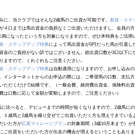
みに、当クラブではそんな2歳馬のご出資が可能です。
新規・ステ
が４口までは馬出資金の負担なくご出資いただけますし、会員の方
未満になったという方も対象になりますので、ぜひ本特典をご活用
規・ステップアップ特典
によって馬出資金が0円だった馬が引退し
資金のご負担がない訳ではございません。総出資口数が3口以下に
りますので、くれぐれもご注意ください。
規・ステップアップ特典
は自動適用になりますので、お申し込みの
。インターネットからのお申込の際には、ご希望馬の口数、支払方
いただくだけで結構です。（一般会費、維持費出資金、保険料出資
費は口数に応じて金額が変動しますので、ご注意ください）
馬に比べると、デビューまでの時間が短くなりますので、2歳馬に
、１歳馬と2歳馬を織り交ぜてご出資いただく方も増えてきている
だいた方が
広尾マイレージプラン
の対象期間（3歳10月末まで）
にご出資をいただいた方が出走の機会が増えるということもありま