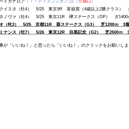
ードカナロア・・・
ディメンシオン’22（
※満口
）
クイスタ（牡4） 5/25 東京9R 富嶽賞（4歳以上2勝クラス） ダ
タノヴァ（牡4） 5/25 東京11R 欅ステークス（OP） ダ1400
オ（牝3） 5/25 京都11R 葵ステークス（G3） 芝1200ｍ 3
ミナンス（牡7） 5/26 東京12R 目黒記念（G2） 芝2500ｍ 
事が「いいね！」と思ったら「いいね！」のクリックをお願いしま