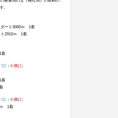
産の募集馬の父（種牡馬）の産駒の
す。
→ダート
3000ｍ 1着
ート
2910ｍ 1着
1着
22（
※満口
）
1着
着
22（
※満口
）
ｍ 1着