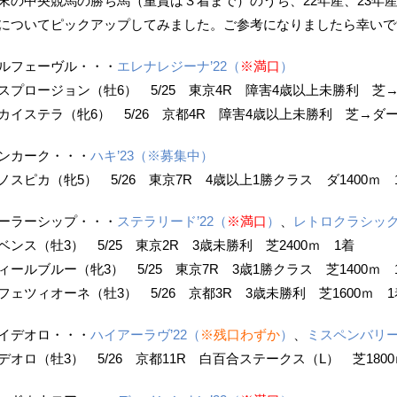
末の中央競馬の勝ち馬（重賞は３着まで）のうち、22年産、23年
についてピックアップしてみました。ご参考になりましたら幸いで
ルフェーヴル・・・
エレナレジーナ’22（
※満口
）
スプロージョン（牡6） 5/25 東京4R 障害4歳以上未勝利
芝
カイステラ（牝6） 5/26 京都4R 障害4歳以上未勝利
芝→ダ
ンカーク・・・
ハキ’23（※募集中）
ノスピカ（牝5） 5/26 東京7R 4歳以上1勝クラス ダ1400ｍ 
ーラーシップ・・・
ステラリード’22（
※満口
）
、
レトロクラシック’
ベンス（牡3） 5/25 東京2R 3歳未勝利 芝2400ｍ 1着
ィールブルー（牝3） 5/25 東京7R 3歳1勝クラス 芝1400ｍ 
フェツィオーネ（牡3） 5/26 京都3R 3歳未勝利 芝1600ｍ 1
イデオロ・・・
ハイアーラヴ’22（
※残口わずか
）
、
ミスペンバリー’
デオロ（牡3） 5/26 京都11R 白百合ステークス（L） 芝1800