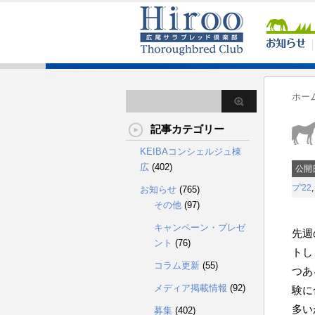
ホー
記事カテゴリー
KEIBAコンシェルジュ棟
広
(402)
公開
プ'22
お知らせ
(765)
その他
(97)
キャンペーン・プレゼ
先週
ント
(76)
トし
コラム更新
(55)
つあ
メディア掲載情報
(92)
験に
多い
募集
(402)