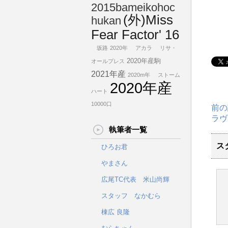
2015bameikohoc
(外)Miss
hukan
Fear Factor' 16
坂路
2020年
アカラ
リサ・
2020年産駒
オールプレス
2021年産
2020m年
ストーム
2020年産
ハート
10000口
前の
ラヴ
執筆者一覧
ス
ひろお君
やまさん
広尾TC代表 米山尚輝
スタッフ なかむら
棟広 良隆