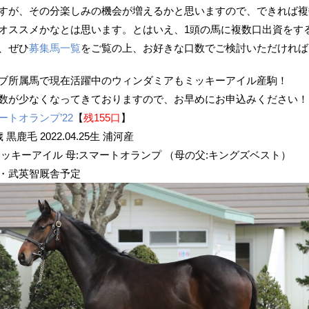
すが、その分楽しみの機会が増えるかと思いますので、できれば複
オススメかなとは思います。とはいえ、1頭の馬に複数口出資をす
、ぜひ
募集馬一覧
をご覧の上、お好きな口数でご検討いただければ
ブ所属馬で現在活躍中のウィンダミアもミッキーアイル産駒！
数が少なくなってきておりますので、お早めにお申込みください！
ートオランプ’22
【
残155
口
】
歳 黒鹿毛 2022.04.25生 浦河産
ミッキーアイル 母:スマートオランプ （母の父:キングズベスト）
・武英智厩舎予定