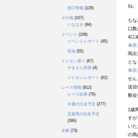
ね。
残口情報
(129)
その他
(107)
ちな
いななき
(94)
口数
イベント
(109)
4口
イベントレポート
(45)
※
新
告知
(55)
馬出
トレセン便り
(67)
とな
やまさん部屋
(4)
※
新
トレセンレポート
(62)
せん
送信
レース情報
(812)
レース結果
(76)
般会
今週の出走予定
(277)
1歳
近親馬の出走予定
すが
(395)
いた
全般
(73)
の馬