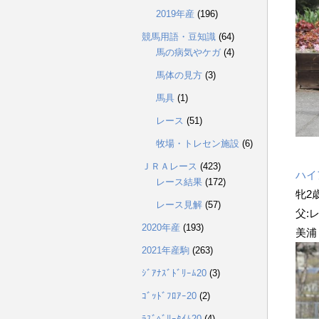
2019年産
(196)
競馬用語・豆知識
(64)
馬の病気やケガ
(4)
馬体の見方
(3)
馬具
(1)
レース
(51)
牧場・トレセン施設
(6)
ＪＲＡレース
(423)
ハイ
レース結果
(172)
牝
2
レース見解
(57)
父:レ
2020年産
(193)
美浦
2021年産駒
(263)
ｼﾞｱﾅｽﾞﾄﾞﾘｰﾑ20
(3)
ｺﾞｯﾄﾞﾌﾛｱｰ20
(2)
ﾗｽﾞﾍﾞﾘｰﾀｲﾑ20
(4)