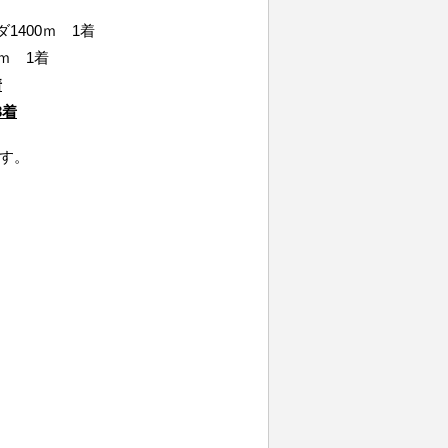
1400ｍ 1着
ｍ 1着
着
3着
す。