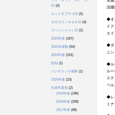
先週
22
(4)
活躍
ルックオブラヴ22
(5)
◆オ
ゼロカラノキセキ22
(4)
イク
スーンシャイン22
(2)
エイ
2023年産
(187)
◆ダ
2022年産駒
(54)
ニシ
2024年産
(101)
告知
(1)
◆ル
ルー
パンサラッサ産駒
(1)
ステ
2025年産
(23)
ペル
生産年度別
(2)
2019年産
(196)
◆レ
2018年産
(208)
ミナ
2017年産
(98)