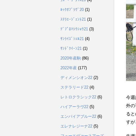
ﾙｯｸｵﾌﾞﾗｳﾞ20
(1)
ｽﾃﾗｴｰｼﾞｪﾝﾄ21
(1)
ﾃﾞﾌﾟﾛﾏﾄｳｼｮｳ21
(3)
ｻﾝﾗｲｽﾞｼｪﾙ21
(4)
ｻﾝﾄﾞｸｲｰﾝ21
(1)
2020年産駒
(86)
2022年産
(177)
ディメンシオン22
(2)
ステラリード22
(4)
レトロクラシック22
(6)
今週
外の
ハイアーラヴ22
(5)
ると
エンパイアブルー22
(6)
すが
エレナレジーナ22
(5)
フォーエヴァーユアーズ