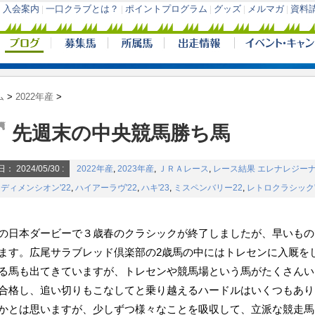
ム
>
2022年産
>
先週末の中央競馬勝ち馬
日：
2024/05/30
:
2022年産
,
2023年産
,
ＪＲＡレース
,
レース結果
エレナレジーナ'
,
ディメンシオン'22
,
ハイアーラヴ'22
,
ハキ'23
,
ミスペンバリー22
,
レトロクラシック'
の日本ダービーで３歳春のクラシックが終了しましたが、早いもの
ます。広尾サラブレッド倶楽部の2歳馬の中にはトレセンに入厩を
る馬も出てきていますが、トレセンや競馬場という馬がたくさんい
合格し、追い切りもこなしてと乗り越えるハードルはいくつもあり
かとは思いますが、少しずつ様々なことを吸収して、立派な競走馬