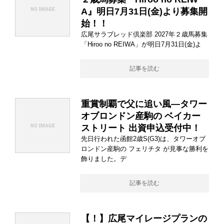
A』明日7月31日(金)より募集開
始！！
広尾サラブレッド倶楽部 2027年２歳馬募集
「Hiroo no REIWA」が明日7月31日(金)よ
記事を読む
重賞制覇で父に追い風―タワー
オブロンドン産駒の ベイカー
ストリート 出資申込受付中！
先日行われた函館2歳S(G3)は、タワーオブ
ロンドン産駒の フェリチタ が見事な勝利を
飾りました。デ
記事を読む
【！】広尾マイレージプランの