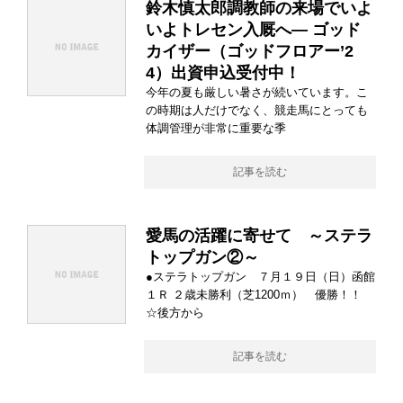
鈴木慎太郎調教師の来場でいよ
いよトレセン入厩へ― ゴッド
カイザー（ゴッドフロアー’2
4）出資申込受付中！
今年の夏も厳しい暑さが続いています。こ
の時期は人だけでなく、競走馬にとっても
体調管理が非常に重要な季
記事を読む
愛馬の活躍に寄せて ～ステラ
トップガン②～
●ステラトップガン ７月１９日（日）函館
１Ｒ ２歳未勝利（芝1200ｍ） 優勝！！
☆後方から
記事を読む