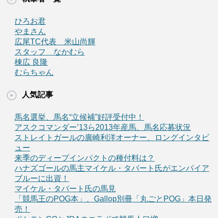
ひろお君
やまさん
広尾TC代表 米山尚輝
スタッフ なかむら
棟広 良隆
むらちゃん
人気記事
馬名選挙、馬名“立候補”好評受付中！
アスクコマンダー’13ら2013年産馬、馬名応募状況
ストレイトガールの廣崎利洋オーナー、ロングインタビ
ュー
来季のディープインパクトの種付料は？
ハナズゴールの馬主マイケル・タバート氏がエンパイア
ブルーに出資！
マイケル・タバート氏の馬見
「競馬王のPOG本」、Gallop別冊「丸ごとPOG」本日発
売！