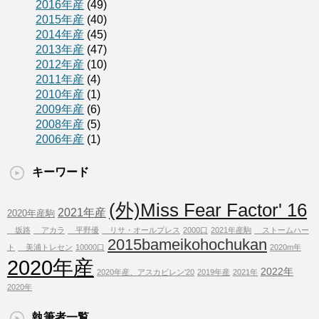
2016年産
(49)
2015年産
(40)
2014年産
(45)
2013年産
(47)
2012年産
(10)
2011年産
(4)
2010年産
(1)
2009年産
(6)
2008年産
(5)
2006年産
(1)
キーワード
(外)Miss Fear Factor' 16
2021年産
2020年産駒
坂路
アカラ
平野優
リサ・オールプレス
2000口
2021年産駒
ストームハー
2015bameikohochukan
ト
美浦トレセン
10000口
2020m年
2020年産
2022年
2020年産、アスカビレン'20
2019年産
2021年
2020年
執筆者一覧