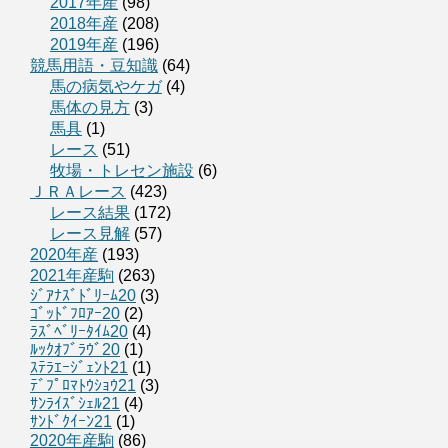
2017年産
(98)
2018年産
(208)
2019年産
(196)
競馬用語・豆知識
(64)
馬の病気やケガ
(4)
馬体の見方
(3)
馬具
(1)
レース
(51)
牧場・トレセン施設
(6)
ＪＲＡレース
(423)
レース結果
(172)
レース見解
(57)
2020年産
(193)
2021年産駒
(263)
ｼﾞｱﾅｽﾞﾄﾞﾘｰﾑ20
(3)
ｺﾞｯﾄﾞﾌﾛｱｰ20
(2)
ﾗｽﾞﾍﾞﾘｰﾀｲﾑ20
(4)
ﾙｯｸｵﾌﾞﾗｳﾞ20
(1)
ｽﾃﾗｴｰｼﾞｪﾝﾄ21
(1)
ﾃﾞﾌﾟﾛﾏﾄｳｼｮｳ21
(3)
ｻﾝﾗｲｽﾞｼｪﾙ21
(4)
ｻﾝﾄﾞｸｲｰﾝ21
(1)
2020年産駒
(86)