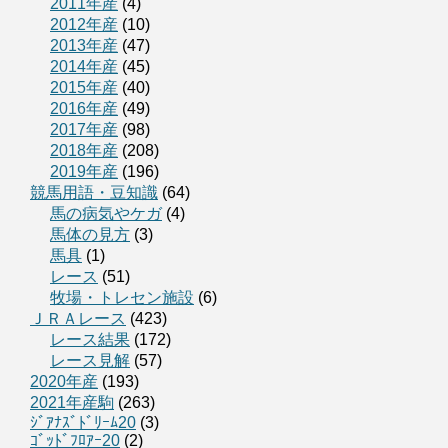
2011年産
(4)
2012年産
(10)
2013年産
(47)
2014年産
(45)
2015年産
(40)
2016年産
(49)
2017年産
(98)
2018年産
(208)
2019年産
(196)
競馬用語・豆知識
(64)
馬の病気やケガ
(4)
馬体の見方
(3)
馬具
(1)
レース
(51)
牧場・トレセン施設
(6)
ＪＲＡレース
(423)
レース結果
(172)
レース見解
(57)
2020年産
(193)
2021年産駒
(263)
ｼﾞｱﾅｽﾞﾄﾞﾘｰﾑ20
(3)
ｺﾞｯﾄﾞﾌﾛｱｰ20
(2)