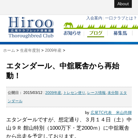
About
ホーム
>
生産年度別
>
2009年産
>
エタンダール、中舘厩舎から再始
動！
公開日：
2015/03/12
:
2009年産
,
トレセン便り
,
レース情報
,
未分類
エタ
ンダール
by
広尾TC代表 米山尚輝
エタンダールですが、想定通り、３月１４日（土）中
山９Ｒ 館山特別（1000万下・芝2000ｍ）に中舘厩舎
から出走を予定しております。