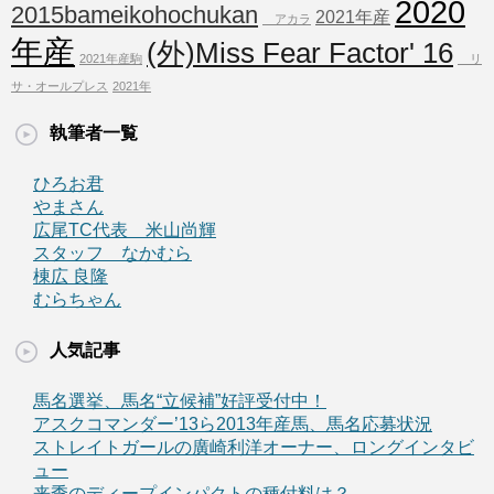
2020
2015bameikohochukan
2021年産
アカラ
年産
(外)Miss Fear Factor' 16
2021年産駒
リ
サ・オールプレス
2021年
執筆者一覧
ひろお君
やまさん
広尾TC代表 米山尚輝
スタッフ なかむら
棟広 良隆
むらちゃん
人気記事
馬名選挙、馬名“立候補”好評受付中！
アスクコマンダー’13ら2013年産馬、馬名応募状況
ストレイトガールの廣崎利洋オーナー、ロングインタビ
ュー
来季のディープインパクトの種付料は？