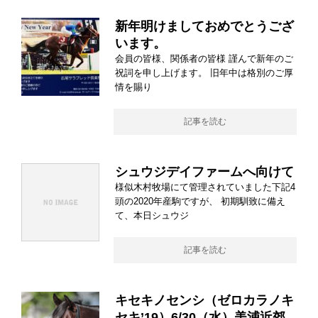
新年明けましておめでとうござ
います。
会員の皆様、関係者の皆様 謹んで新年のご
祝詞を申し上げます。 旧年中は格別のご厚
情を賜り
記事を読む
シュウジデイファームへ向けて
様似木村牧場にて管理されていました下記4
頭の2020年産駒ですが、 初期馴致に備え
て、本日シュウジ
記事を読む
キセキノセンシ（ゼロカラノキ
セキ’19）6/30（水）美浦近郊