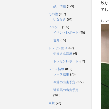
映り
残口情報
(129)
でし
その他
(107)
いななき
(94)
レン
イベント
(109)
イベントレポート
(45)
告知
(55)
トレセン便り
(67)
やまさん部屋
(4)
トレセンレポート
(62)
レース情報
(812)
レース結果
(76)
今週の出走予定
(277)
近親馬の出走予定
(395)
全般
(73)