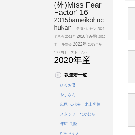
(外)Miss Fear
Factor' 16
2015bameikohoc
hukan
美浦トレセン
2021
2020年産駒
年産駒
2021年
2020
2022年
年
平野優
2019年産
10000口
ストームハート
2020年産
執筆者一覧
ひろお君
やまさん
広尾TC代表 米山尚輝
スタッフ なかむら
棟広 良隆
むらちゃん