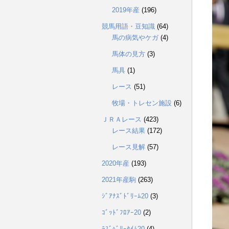
2019年産
(196)
競馬用語・豆知識
(64)
馬の病気やケガ
(4)
馬体の見方
(3)
馬具
(1)
レース
(51)
牧場・トレセン施設
(6)
ＪＲＡレース
(423)
レース結果
(172)
レース見解
(57)
2020年産
(193)
2021年産駒
(263)
ｼﾞｱﾅｽﾞﾄﾞﾘｰﾑ20
(3)
ｺﾞｯﾄﾞﾌﾛｱｰ20
(2)
ﾗｽﾞﾍﾞﾘｰﾀｲﾑ20
(4)