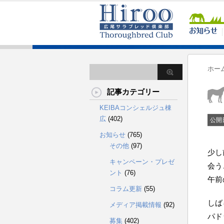
ホー
記事カテゴリー
KEIBAコンシェルジュ棟
広
(402)
公開
お知らせ
(765)
その他
(97)
少し
キャンペーン・プレゼ
会う
ント
(76)
午前
コラム更新
(55)
しば
メディア掲載情報
(92)
パド
募集
(402)