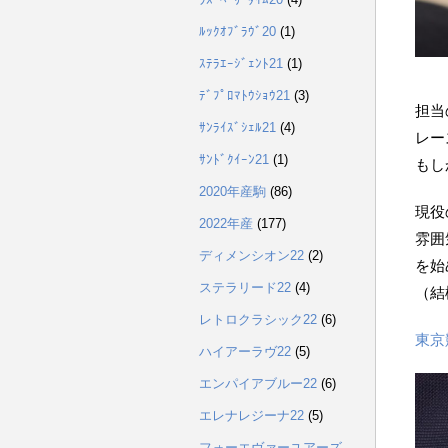
ﾙｯｸｵﾌﾞﾗｳﾞ20
(1)
ｽﾃﾗｴｰｼﾞｪﾝﾄ21
(1)
ﾃﾞﾌﾟﾛﾏﾄｳｼｮｳ21
(3)
担当
ｻﾝﾗｲｽﾞｼｪﾙ21
(4)
レー
ｻﾝﾄﾞｸｲｰﾝ21
(1)
もし
2020年産駒
(86)
現役
2022年産
(177)
雰囲
ディメンシオン22
(2)
を始
ステラリード22
(4)
（結
レトロクラシック22
(6)
東京
ハイアーラヴ22
(5)
エンパイアブルー22
(6)
エレナレジーナ22
(5)
フォーエヴァーユアーズ