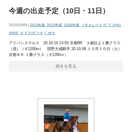
今週の出走予定（10日・11日）
2020/10/09 |
2013年産
,
2015年産
,
2016年産
,
ＪＲＡレース
ｱﾄﾞﾊﾞﾝｽﾏﾙｽ
,
ｶﾅﾛｱｶﾞｰﾙ
,
ｸﾞﾗﾝｿｳﾞｧｰﾙ
,
ﾄﾞｩｵｰﾓ
アドバンスマルス 20.10.10 13:55 京都8R ３歳以上１勝クラス
（混）（ダ1200m） 団野大成騎手 20.10.08 １０月１０日（土）
京都８Ｒ １勝クラス（ダ1200ｍ）
続きを見る