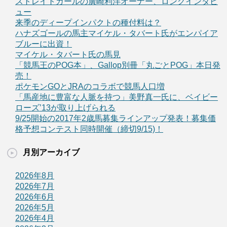
ストレイトガールの廣崎利洋オーナー、ロングインタビ
ュー
来季のディープインパクトの種付料は？
ハナズゴールの馬主マイケル・タバート氏がエンパイア
ブルーに出資！
マイケル・タバート氏の馬見
「競馬王のPOG本」、Gallop別冊「丸ごとPOG」本日発
売！
ポケモンGOとJRAのコラボで競馬人口増
「馬産地に豊富な人脈を持つ」美野真一氏に、ベイビー
ローズ’13が取り上げられる
9/25開始の2017年2歳馬募集ラインアップ発表！募集価
格予想コンテスト同時開催（締切9/15)！
月別アーカイブ
2026年8月
2026年7月
2026年6月
2026年5月
2026年4月