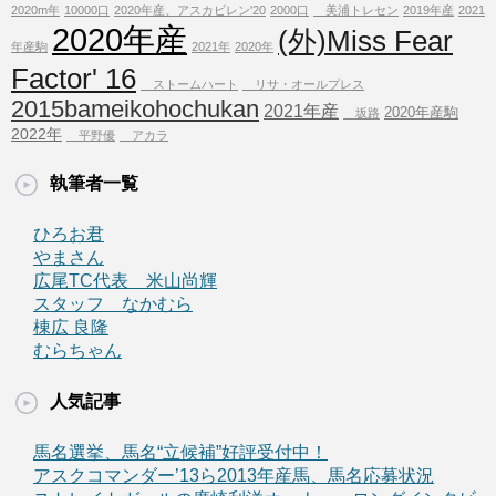
2020m年
10000口
2020年産、アスカビレン'20
2000口
美浦トレセン
2019年産
2021
2020年産
(外)Miss Fear
年産駒
2021年
2020年
Factor' 16
ストームハート
リサ・オールプレス
2015bameikohochukan
2021年産
2020年産駒
坂路
2022年
平野優
アカラ
執筆者一覧
ひろお君
やまさん
広尾TC代表 米山尚輝
スタッフ なかむら
棟広 良隆
むらちゃん
人気記事
馬名選挙、馬名“立候補”好評受付中！
アスクコマンダー’13ら2013年産馬、馬名応募状況