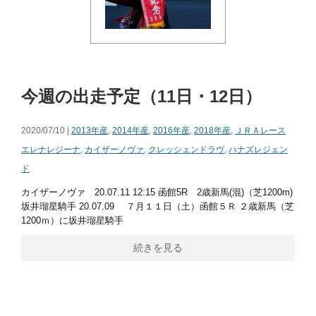
今週の出走予定（11日・12日）
2020/07/10 |
2013年産
,
2014年産
,
2016年産
,
2018年産
,
ＪＲＡレース
エレナレジーナ
,
カイザーノヴァ
,
クレッシェンドラヴ
,
ハナズレジェン
ド
カイザーノヴァ 20.07.11 12:15 函館5R 2歳新馬(混)（芝1200m)
坂井瑠星騎手 20.07.09 ７月１１日（土）函館５Ｒ ２歳新馬（芝
1200ｍ）に坂井瑠星騎手
続きを見る