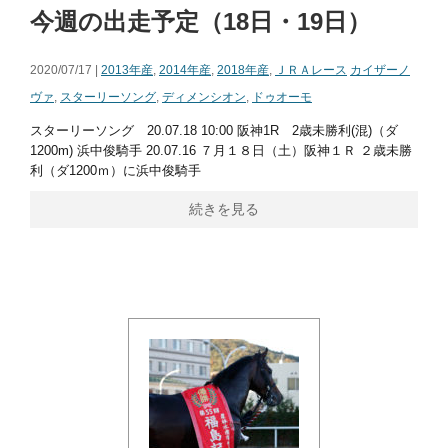
今週の出走予定（18日・19日）
2020/07/17 |
2013年産
,
2014年産
,
2018年産
,
ＪＲＡレース
カイザーノ
ヴァ
,
スターリーソング
,
ディメンシオン
,
ドゥオーモ
スターリーソング 20.07.18 10:00 阪神1R 2歳未勝利(混)（ダ
1200m) 浜中俊騎手 20.07.16 ７月１８日（土）阪神１Ｒ ２歳未勝
利（ダ1200ｍ）に浜中俊騎手
続きを見る