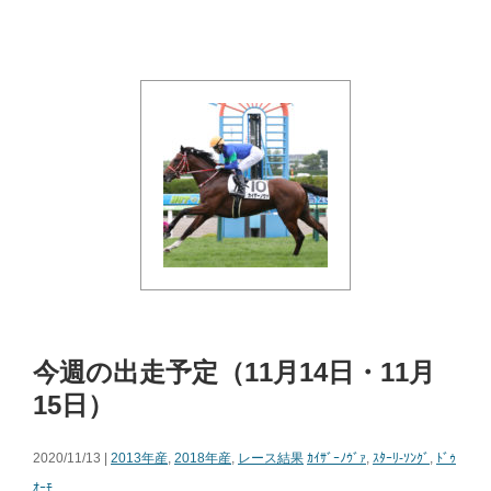
今週の出走予定（11月14日・11月
15日）
2020/11/13 |
2013年産
,
2018年産
,
レース結果
ｶｲｻﾞｰﾉｳﾞｧ
,
ｽﾀｰﾘ-ｿﾝｸﾞ
,
ﾄﾞｩ
ｵｰﾓ