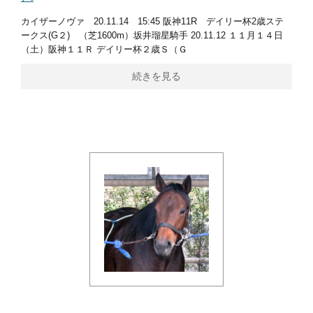
カイザーノヴァ 20.11.14 15:45 阪神11R デイリー杯2歳ステ
ークス(G２) （芝1600m）坂井瑠星騎手 20.11.12 １１月１４日
（土）阪神１１Ｒ デイリー杯２歳Ｓ（Ｇ
続きを見る