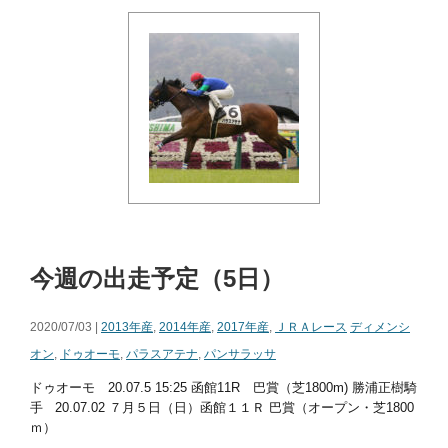
今週の出走予定（5日）
2020/07/03 |
2013年産
,
2014年産
,
2017年産
,
ＪＲＡレース
ディメンシ
オン
,
ドゥオーモ
,
パラスアテナ
,
パンサラッサ
ドゥオーモ 20.07.5 15:25 函館11R 巴賞（芝1800m) 勝浦正樹騎
手 20.07.02 ７月５日（日）函館１１Ｒ 巴賞（オープン・芝1800
ｍ）