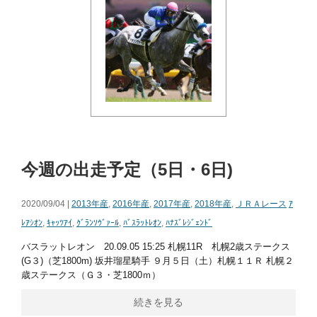
今週の出走予定（5日・6日)
2020/09/04 |
2013年産
,
2016年産
,
2017年産
,
2018年産
,
ＪＲＡレース
ｱ
ﾚｱｼｵﾝ
,
ｷｬｯﾂｱｲ
,
ｸﾞﾗﾝｿｳﾞｧｰﾙ
,
ﾊﾞｽﾗｯﾄﾚｵﾝ
,
ﾊﾅｽﾞﾚｼﾞｪﾝﾄﾞ
バスラットレオン 20.09.05 15:25 札幌11R 札幌2歳ステークス
(G３)（芝1800m) 坂井瑠星騎手 ９月５日（土）札幌１１Ｒ 札幌２
歳ステークス（Ｇ３・芝1800ｍ）
続きを見る