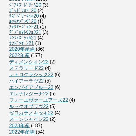
ｼﾞｱﾅｽﾞﾄﾞﾘｰﾑ20
(3)
ｺﾞｯﾄﾞﾌﾛｱｰ20
(2)
ﾗｽﾞﾍﾞﾘｰﾀｲﾑ20
(4)
ﾙｯｸｵﾌﾞﾗｳﾞ20
(1)
ｽﾃﾗｴｰｼﾞｪﾝﾄ21
(1)
ﾃﾞﾌﾟﾛﾏﾄｳｼｮｳ21
(3)
ｻﾝﾗｲｽﾞｼｪﾙ21
(4)
ｻﾝﾄﾞｸｲｰﾝ21
(1)
2020年産駒
(86)
2022年産
(177)
ディメンシオン22
(2)
ステラリード22
(4)
レトロクラシック22
(6)
ハイアーラヴ22
(5)
エンパイアブルー22
(6)
エレナレジーナ22
(5)
フォーエヴァーユアーズ22
(4)
ルックオブラヴ22
(5)
ゼロカラノキセキ22
(4)
スーンシャイン22
(2)
2023年産
(187)
2022年産駒
(54)