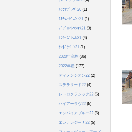
ﾙｯｸｵﾌﾞﾗｳﾞ20
(1)
ｽﾃﾗｴｰｼﾞｪﾝﾄ21
(1)
ﾃﾞﾌﾟﾛﾏﾄｳｼｮｳ21
(3)
ｻﾝﾗｲｽﾞｼｪﾙ21
(4)
ｻﾝﾄﾞｸｲｰﾝ21
(1)
2020年産駒
(86)
2022年産
(177)
ディメンシオン22
(2)
ステラリード22
(4)
レトロクラシック22
(6)
ハイアーラヴ22
(5)
エンパイアブルー22
(6)
エレナレジーナ22
(5)
フォーエヴァーユアーズ