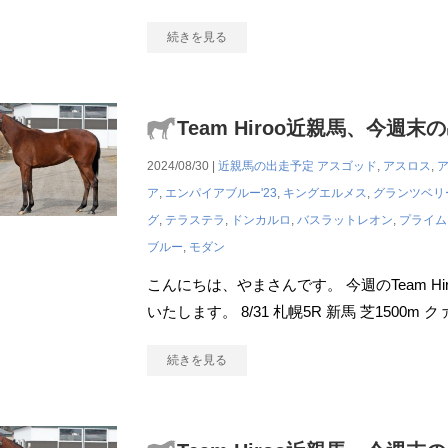
続きを見る
Team Hiroo近親馬、今週末
2024/08/30 |
近親馬の出走予定
アスゴッド
,
アスロス
,
ア
,
エンパイアブルー'23
,
キングエルメス
,
グランツベリ
グ
,
テラステラ
,
ドンカルロ
,
バスラットレオン
,
プライム
ブルー
,
モダン
こんにちは、やまさんです。 今週のTeam H
いたします。 8/31 札幌5R 新馬 芝1500
続きを見る