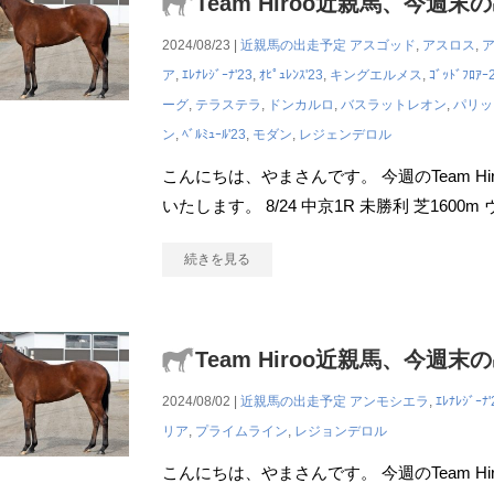
Team Hiroo近親馬、今週末
2024/08/23 |
近親馬の出走予定
アスゴッド
,
アスロス
,
ア
,
ｴﾚﾅﾚｼﾞｰﾅ'23
,
ｵﾋﾟｭﾚﾝｽ'23
,
キングエルメス
,
ｺﾞｯﾄﾞﾌﾛｱｰ
ーグ
,
テラステラ
,
ドンカルロ
,
バスラットレオン
,
パリッ
ン
,
ﾍﾞﾙﾐｭｰﾙ'23
,
モダン
,
レジェンデロル
こんにちは、やまさんです。 今週のTeam H
いたします。 8/24 中京1R 未勝利 芝160
続きを見る
Team Hiroo近親馬、今週末
2024/08/02 |
近親馬の出走予定
アンモシエラ
,
ｴﾚﾅﾚｼﾞｰﾅ'
リア
,
プライムライン
,
レジョンデロル
こんにちは、やまさんです。 今週のTeam H