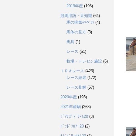
2019年産
(196)
競馬用語・豆知識
(64)
馬の病気やケガ
(4)
馬体の見方
(3)
馬具
(1)
レース
(51)
牧場・トレセン施設
(6)
ＪＲＡレース
(423)
レース結果
(172)
レース見解
(57)
2020年産
(193)
2021年産駒
(263)
ｼﾞｱﾅｽﾞﾄﾞﾘｰﾑ20
(3)
ｺﾞｯﾄﾞﾌﾛｱｰ20
(2)
ﾗｽﾞﾍﾞﾘｰﾀｲﾑ20
(4)