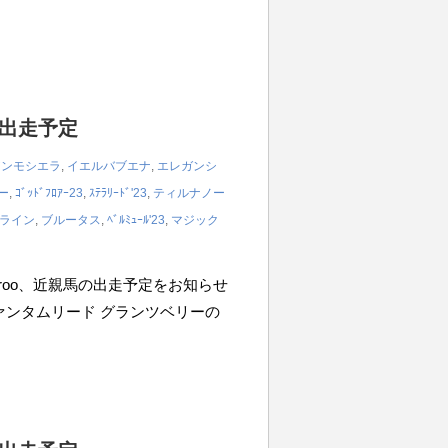
の出走予定
アンモシエラ
,
イエルバブエナ
,
エレガンシ
ー
,
ｺﾞｯﾄﾞﾌﾛｱｰ23
,
ｽﾃﾗﾘｰﾄﾞ'23
,
ティルナノー
ライン
,
ブルータス
,
ﾍﾞﾙﾐｭｰﾙ'23
,
マジック
iroo、近親馬の出走予定をお知らせ
m クァンタムリード グランツベリーの