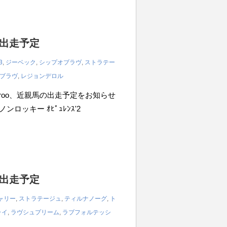
の出走予定
3
,
ジーベック
,
シップオブラヴ
,
ストラテー
ブラヴ
,
レジョンデロル
iroo、近親馬の出走予定をお知らせ
ノンロッキー ｵﾋﾟｭﾚﾝｽ'2
の出走予定
ャリー
,
ストラテージュ
,
ティルナノーグ
,
ト
ライ
,
ラヴシュプリーム
,
ラブフォルテッシ