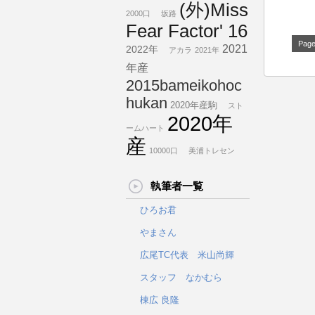
(外)Miss
2000口
坂路
Fear Factor' 16
Page
2021
2022年
アカラ
2021年
年産
2015bameikohoc
hukan
2020年産駒
スト
2020年
ームハート
産
10000口
美浦トレセン
執筆者一覧
ひろお君
やまさん
広尾TC代表 米山尚輝
スタッフ なかむら
棟広 良隆