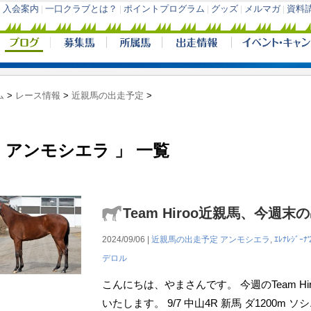
ム
>
レース情報
>
近親馬の出走予定
>
 アンモシエラ 」 一覧
Team Hiroo近親馬、今週末
2024/09/06 |
近親馬の出走予定
アンモシエラ
,
ｴﾚﾅﾚｼﾞｰﾅ'
デロル
こんにちは、やまさんです。 今週のTeam H
いたします。 9/7 中山4R 新馬 ダ1200m