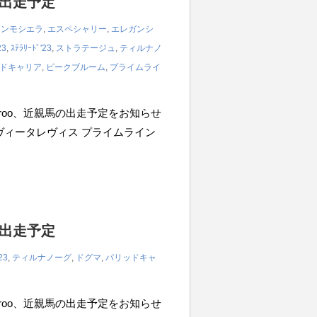
の出走予定
アンモシエラ
,
エスペシャリー
,
エレガンシ
23
,
ｽﾃﾗﾘｰﾄﾞ'23
,
ストラテージュ
,
ティルナノ
ドキャリア
,
ピークブルーム
,
プライムライ
iroo、近親馬の出走予定をお知らせ
0m ヴィータレヴィス プライムライン
の出走予定
23
,
ティルナノーグ
,
ドグマ
,
パリッドキャ
iroo、近親馬の出走予定をお知らせ