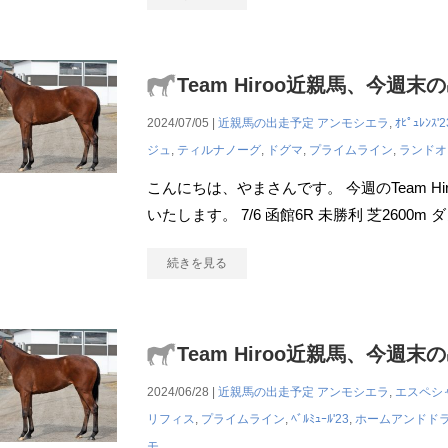
Team Hiroo近親馬、今週末
2024/07/05 |
近親馬の出走予定
アンモシエラ
,
ｵﾋﾟｭﾚﾝｽ'2
ジュ
,
ティルナノーグ
,
ドグマ
,
プライムライン
,
ランドオ
こんにちは、やまさんです。 今週のTeam H
いたします。 7/6 函館6R 未勝利 芝2600m ダ
続きを見る
Team Hiroo近親馬、今週末
2024/06/28 |
近親馬の出走予定
アンモシエラ
,
エスペシ
リフィス
,
プライムライン
,
ﾍﾞﾙﾐｭｰﾙ'23
,
ホームアンドド
モ