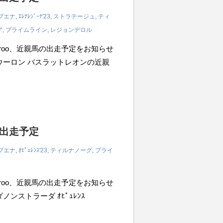
ブエナ
,
ｴﾚﾅﾚｼﾞｰﾅ'23
,
ストラテージュ
,
ティ
ア
,
プライムライン
,
レジョンデロル
iroo、近親馬の出走予定をお知らせ
0m ウーロン バスラットレオンの近親
の出走予定
ブエナ
,
ｵﾋﾟｭﾚﾝｽ'23
,
ティルナノーグ
,
プライ
iroo、近親馬の出走予定をお知らせ
ダノンストラーダ ｵﾋﾟｭﾚﾝｽ