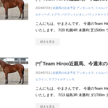
2024/07/19 |
近親馬の出走予定
アンモシエラ
,
イエルバ
ルナノーグ
,
ドグマ
,
バスラットレオン
,
パリッドキャリ
こんにちは、やまさんです。 今週のTeam H
いたします。 7/20 札幌4R 未勝利 芝150
続きを見る
Team Hiroo近親馬、今週末
2024/07/12 |
近親馬の出走予定
アンモシエラ
,
イエルバ
ムライン
,
ラブフォルテッシモ
こんにちは、やまさんです。 今週のTeam H
いたします。 7/13 福島3R 未勝利 ダ1700m 
続きを見る