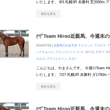
いたします。 8/3 札幌3R 未勝利 芝2000
続きを見る
Team Hiroo近親馬、今週末
2024/07/26 |
近親馬の出走予定
アスゴッド
,
アスロス
,
ングエルメス
,
グランツベリー
,
ｺﾞｯﾄﾞﾌﾛｱｰ23
,
ｽﾃﾗﾘｰﾄﾞ'23
カルロ
,
プライムライン
,
モダン
こんにちは、やまさんです。 今週のTeam H
いたします。 7/27 札幌2R 未勝利 ダ170
続きを見る
Team Hiroo近親馬、今週末