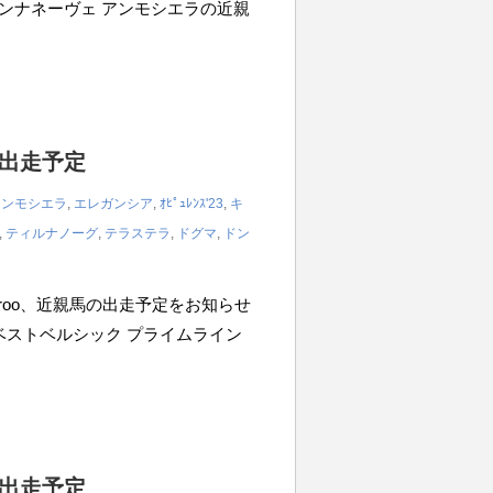
m アンナネーヴェ アンモシエラの近親
の出走予定
アンモシエラ
,
エレガンシア
,
ｵﾋﾟｭﾚﾝｽ'23
,
キ
,
ティルナノーグ
,
テラステラ
,
ドグマ
,
ドン
iroo、近親馬の出走予定をお知らせ
0m ベストベルシック プライムライン
の出走予定