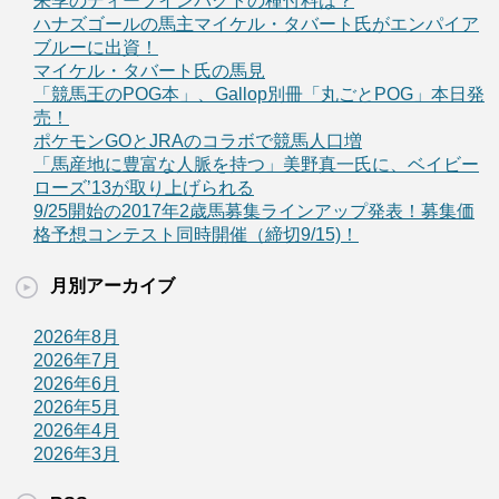
来季のディープインパクトの種付料は？
ハナズゴールの馬主マイケル・タバート氏がエンパイア
ブルーに出資！
マイケル・タバート氏の馬見
「競馬王のPOG本」、Gallop別冊「丸ごとPOG」本日発
売！
ポケモンGOとJRAのコラボで競馬人口増
「馬産地に豊富な人脈を持つ」美野真一氏に、ベイビー
ローズ’13が取り上げられる
9/25開始の2017年2歳馬募集ラインアップ発表！募集価
格予想コンテスト同時開催（締切9/15)！
月別アーカイブ
2026年8月
2026年7月
2026年6月
2026年5月
2026年4月
2026年3月