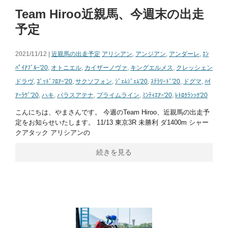
Team Hiroo近親馬、今週末の出走
予定
2021/11/12 |
近親馬の出走予定
アリシアン
,
アンジアン
,
アンダーレ
,
ｴﾝ
ﾊﾟｲｱﾌﾞﾙｰ'20
,
オトニエル
,
カイザーノヴァ
,
キングエルメス
,
クレッシェン
ドラヴ
,
ｺﾞｯﾄﾞﾌﾛｱｰ'20
,
サクソフォン
,
ｼﾞｪﾑｼﾞｪﾑ'20
,
ｽﾃﾗﾘｰﾄﾞ'20
,
ドグマ
,
ﾊｲ
ｱｰﾗｳﾞ'20
,
ハキ
,
パラスアテナ
,
プライムライン
,
ﾐﾝﾃｨｴｱｰ'20
,
ﾚﾄﾛｸﾗｼｯｸ'20
こんにちは、やまさんです。 今週のTeam Hiroo、近親馬の出走予
定をお知らせいたします。 11/13 東京3R 未勝利 ダ1400m シャー
クアタック アリシアンの
続きを見る