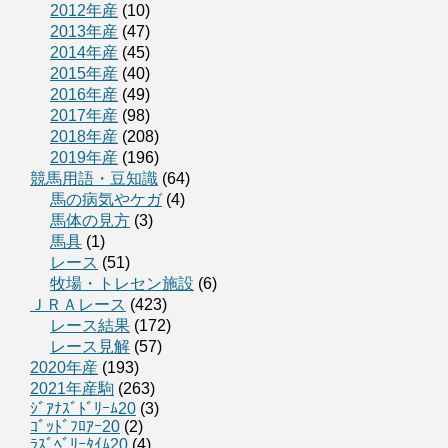
2012年産
(10)
2013年産
(47)
2014年産
(45)
2015年産
(40)
2016年産
(49)
2017年産
(98)
2018年産
(208)
2019年産
(196)
競馬用語・豆知識
(64)
馬の病気やケガ
(4)
馬体の見方
(3)
馬具
(1)
レース
(51)
牧場・トレセン施設
(6)
ＪＲＡレース
(423)
レース結果
(172)
レース見解
(57)
2020年産
(193)
2021年産駒
(263)
ｼﾞｱﾅｽﾞﾄﾞﾘｰﾑ20
(3)
ｺﾞｯﾄﾞﾌﾛｱｰ20
(2)
ﾗｽﾞﾍﾞﾘｰﾀｲﾑ20
(4)