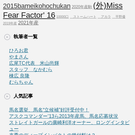
(外)Miss
2015bameikohochukan
2020年産駒
Fear Factor' 16
10000口
ストームハート
アカラ
平野優
2021年産
2019年産
執筆者一覧
ひろお君
やまさん
広尾TC代表 米山尚輝
スタッフ なかむら
棟広 良隆
むらちゃん
人気記事
馬名選挙、馬名“立候補”好評受付中！
アスクコマンダー’13ら2013年産馬、馬名応募状況
ストレイトガールの廣崎利洋オーナー、ロングインタビ
ュー