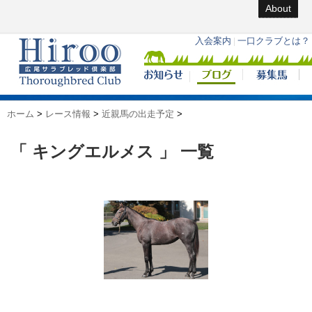
About
ホーム
>
レース情報
>
近親馬の出走予定
>
「 キングエルメス 」 一覧